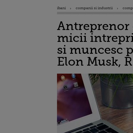
ibani
companii si industrii
comp
Antreprenor d
micii intrepr
si muncesc pe
Elon Musk, R