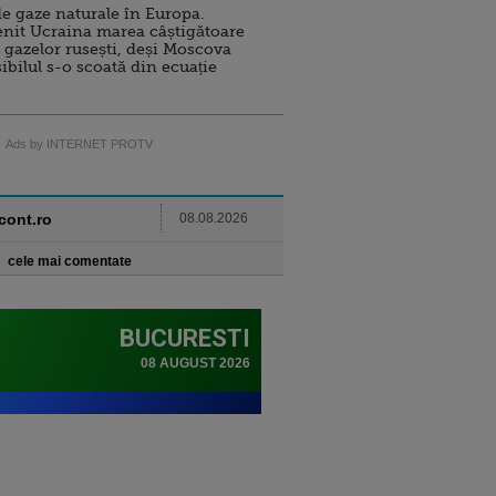
e gaze naturale în Europa.
nit Ucraina marea câștigătoare
 gazelor rusești, deși Moscova
sibilul s-o scoată din ecuație
Ads by INTERNET PROTV
ncont.ro
08.08.2026
cele mai comentate