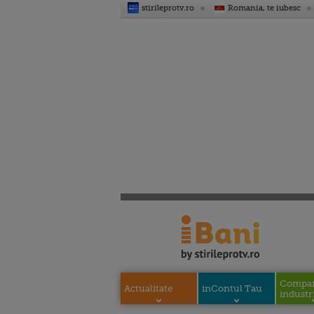
stirileprotv.ro
Romania, te iubesc
Compani
Actualitate
inContul Tau
industri