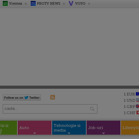
Vremea
PROTV NEWS
VOYO
1 EUR
1 USD
1 GBP
1 CHF
i si
Tehnologie si
Auto
Job-uri
Lifestyl
i
media