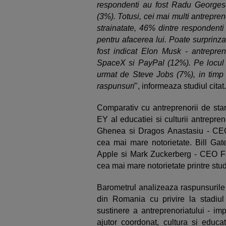
respondenti au fost Radu Georges
(3%). Totusi, cei mai multi antrepren
strainatate, 46% dintre respondenti
pentru afacerea lui. Poate surprinzat
fost indicat Elon Musk - antrepre
SpaceX si PayPal (12%). Pe locul 
urmat de Steve Jobs (7%), in tim
raspunsuri
", informeaza studiul citat.
Comparativ cu antreprenorii de star
EY al educatiei si culturii antrepre
Ghenea si Dragos Anastasiu - CEO 
cea mai mare notorietate. Bill Ga
Apple si Mark Zuckerberg - CEO Fac
cea mai mare notorietate printre stud
Barometrul analizeaza raspunsurile a
din Romania cu privire la stadiul
sustinere a antreprenoriatului - im
ajutor coordonat, cultura si educa