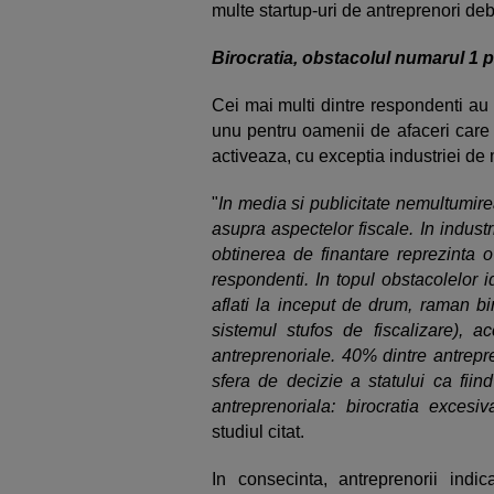
multe startup-uri de antreprenori debu
Birocratia, obstacolul numarul 1 
Cei mai multi dintre respondenti au 
unu pentru oamenii de afaceri care a
activeaza, cu exceptia industriei de 
"
In media si publicitate nemultumire
asupra aspectelor fiscale. In industr
obtinerea de finantare reprezinta 
respondenti. In topul obstacolelor id
aflati la inceput de drum, raman bir
sistemul stufos de fiscalizare), ac
antreprenoriale. 40% dintre antrepr
sfera de decizie a statului ca fii
antreprenoriala: birocratia excesiv
studiul citat.
In consecinta, antreprenorii indi