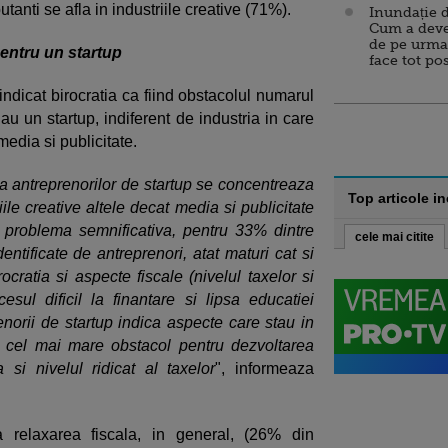
tanti se afla in industriile creative (71%).
Inundație d
Cum a deve
de pe urma
pentru un startup
face tot po
indicat birocratia ca fiind obstacolul numarul
u un startup, indiferent de industria in care
media si publicitate.
a antreprenorilor de startup se concentreaza
Top articole i
iile creative altele decat media si publicitate
o problema semnificativa, pentru 33% dintre
cele mai citite
entificate de antreprenori, atat maturi cat si
ocratia si aspecte fiscale (nivelul taxelor si
cesul dificil la finantare si lipsa educatiei
enorii de startup indica aspecte care stau in
nd cel mai mare obstacol pentru dezvoltarea
a si nivelul ridicat al taxelor
", informeaza
ca relaxarea fiscala, in general, (26% din