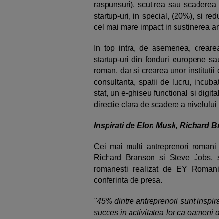
raspunsuri), scutirea sau scaderea 
startup-uri, in special, (20%), si re
cel mai mare impact in sustinerea an
In top intra, de asemenea, creare
startup-uri din fonduri europene sa
roman, dar si crearea unor institutii 
consultanta, spatii de lucru, incuba
stat, un e-ghiseu functional si digital
directie clara de scadere a nivelului 
Inspirati de Elon Musk, Richard 
Cei mai multi antreprenori romani 
Richard Branson si Steve Jobs, se 
romanesti realizat de EY Romania
conferinta de presa.
"45% dintre antreprenori sunt inspir
succes in activitatea lor ca oameni d