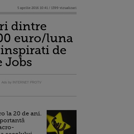
5 aprilie 2016 10:41 / 1399 vizualizari
i dintre
000 euro/luna
inspirati de
e Jobs
Ads by INTERNET PROTV
 la 20 de ani.
portantă
acro-