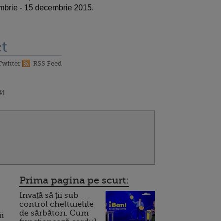
embrie - 15 decembrie 2015.
t
Twitter
RSS Feed
41
Prima pagina pe scurt:
Invață să ții sub
control cheltuielile
de sărbători. Cum
ii