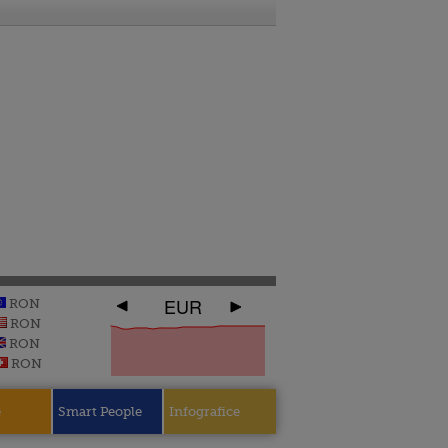
EUR
RON
RON
RON
RON
e
Smart People
Infografice