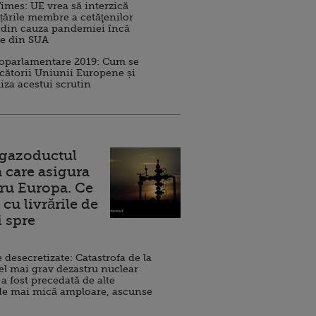
imes: UE vrea să interzică
 țările membre a cetăţenilor
 din cauza pandemiei încă
ve din SUA
roparlamentare 2019: Cum se
cătorii Uniunii Europene și
iza acestui scrutin
 gazoductul
 care asigura
ru Europa. Ce
cu livrările de
i spre
esecretizate: Catastrofa de la
el mai grav dezastru nuclear
 a fost precedată de alte
de mai mică amploare, ascunse