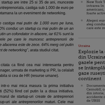
New York T
ui startup are intre 25 si 35 de ani, munceste
intrarea în
a antreprenoriala, castiga sub 1.000 de euro pe
americani,
aptamana la un eveniment de networking.
foarte acti
Alegeri eu
up castiga mai putin de 1.000 euro pe luna,
aleg condu
care este m
0% conduc un startup cu mai putin de un an
tin un cofondator in afacere, iar 61% sunt la
 Orele pe care le muncesc antreprenorii de
ste afacerea este de zece. 64% merg cel putin
Ucraina
t de networking"
, arata studiul citat.
Explozie la
din Ucraina
gazele pent
itata ca fiind cea mai interesanta pentru
se întâmplă 
nager, urmata de marketing si PR, la celalalt
gaze ruseșt
tabila si cea de HR (resurse umane).
continent
 intr-o mai mica masura la prima initiativa
Documente d
Cernobîl, c
i (52%) fiind cel putin la a doua initiativa.
din istorie,
marul de startup-uri create de antreprenori
accidente 
de URSS
up-uri ale antreprenorilor maturi. Cele mai