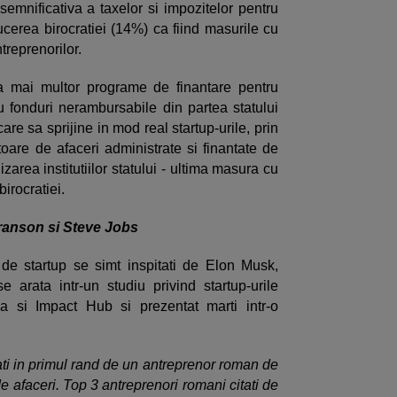
semnificativa a taxelor si impozitelor pentru
ducerea birocratiei (14%) ca fiind masurile cu
treprenorilor.
a mai multor programe de finantare pentru
u fonduri nerambursabile din partea statului
care sa sprijine in mod real startup-urile, prin
toare de afaceri administrate si finantate de
izarea institutiilor statului - ultima masura cu
birocratiei.
Branson si Steve Jobs
de startup se simt inspitati de Elon Musk,
arata intr-un studiu privind startup-urile
 si Impact Hub si prezentat marti intr-o
ati in primul rand de un antreprenor roman de
e afaceri. Top 3 antreprenori romani citati de