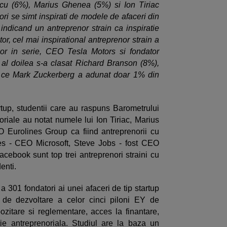
cu (6%), Marius Ghenea (5%) si Ion Tiriac
ori se simt inspirati de modele de afaceri din
 indicand un antreprenor strain ca inspiratie
or, cel mai inspirational antreprenor strain a
nor in serie, CEO Tesla Motors si fondator
al doilea s-a clasat Richard Branson (8%),
p ce Mark Zuckerberg a adunat doar 1% din
tup, studentii care au raspuns Barometrului
noriale au notat numele lui Ion Tiriac, Marius
Eurolines Group ca fiind antreprenorii cu
tes - CEO Microsoft, Steve Jobs - fost CEO
ebook sunt top trei antreprenori straini cu
enti.
 301 fondatori ai unei afaceri de tip startup
 de dezvoltare a celor cinci piloni EY de
pozitare si reglementare, acces la finantare,
tie antreprenoriala. Studiul are la baza un