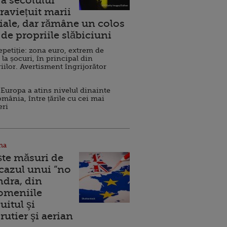
a secolului
raviețuit marii
ale, dar rămâne un colos
de propriile slăbiciuni
repetiție: zona euro, extrem de
 la șocuri, în principal din
iilor. Avertisment îngrijorător
Europa a atins nivelul dinainte
omânia, între țările cu cei mai
eri
na
ște măsuri de
 cazul unui ”no
ndra, din
Domeniile
uitul şi
rutier şi aerian