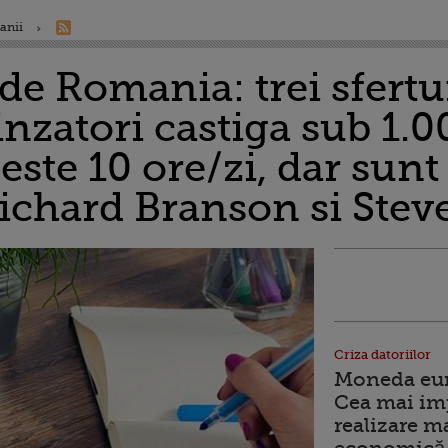
anii
e Romania: trei sfertur
inzatori castiga sub 1.
ste 10 ore/zi, dar sunt 
ichard Branson si Stev
Criza datoriilor
Moneda euro
Cea mai im
realizare m