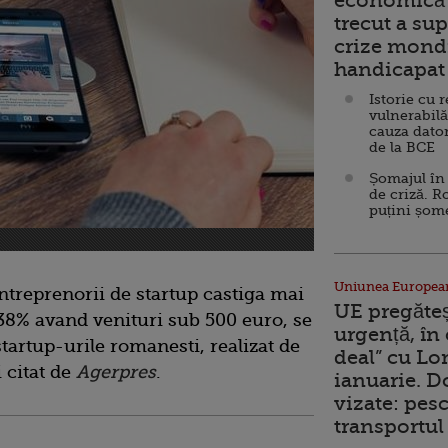
economică 
trecut a sup
crize mondi
handicapat 
Istorie cu 
vulnerabilă
cauza dator
de la BCE
Șomajul în 
de criză. R
puțini șom
Uniunea Europea
antreprenorii de startup castiga mai
UE pregăte
 38% avand venituri sub 500 euro, se
urgență, în
startup-urile romanesti, realizat de
deal” cu Lo
 citat de
Agerpres
.
ianuarie. 
vizate: pesc
transportul 