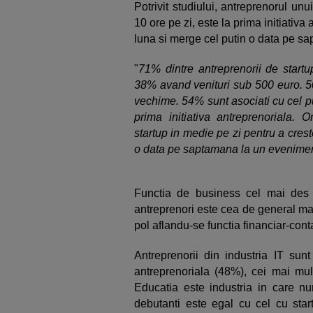
Potrivit studiului, antreprenorul un
10 ore pe zi, este la prima initiativ
luna si merge cel putin o data pe s
"
71% dintre antreprenorii de start
38% avand venituri sub 500 euro. 5
vechime. 54% sunt asociati cu cel pu
prima initiativa antreprenoriala.
startup in medie pe zi pentru a cre
o data pe saptamana la un evenimen
Functia de business cel mai des c
antreprenori este cea de general ma
pol aflandu-se functia financiar-con
Antreprenorii din industria IT sunt
antreprenoriala (48%), cei mai mult
Educatia este industria in care nu
debutanti este egal cu cel cu start