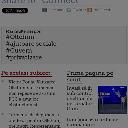
Share it!
Connect
Facebook
Twitter
RSS Feed
Mai multe despre:
#Oltchim
#ajutoare sociale
#Guvern
#privatizare
Pe acelasi subiect:
Prima pagina pe
scurt:
Victor Ponta: Vanzarea
Oltchim nu se incheie
Invață să ții
mai repede de 2-3 luni.
sub control
cheltuielile
PCC a avut joc
de sărbători.
obstructionist
Cum
Termenul de depunere a
funcționează cardul de
ofertelor pentru Oltchim,
cumpărături
prelungit. Reprezentantii