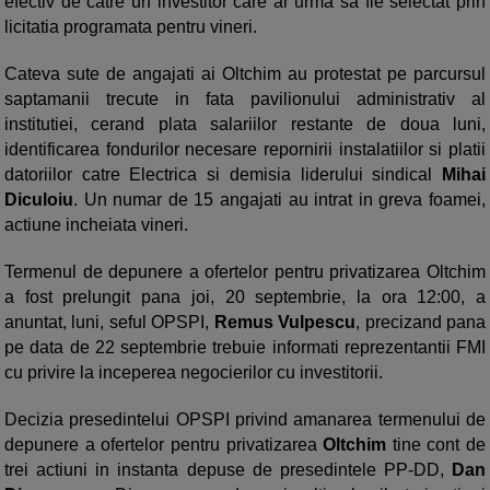
efectiv de catre un investitor care ar urma sa fie selectat prin
licitatia programata pentru vineri.
Cateva sute de angajati ai
Oltchim au protestat pe parcursul
saptamanii trecute in fata pavilionului administrativ al
institutiei, cerand plata salariilor restante de doua luni,
identificarea fondurilor necesare repornirii instalatiilor si platii
datoriilor catre Electrica si demisia liderului sindical
Mihai
Diculoiu
. Un numar de 15 angajati au intrat in greva foamei,
actiune incheiata vineri.
Termenul de depunere a ofertelor pentru privatizarea
Oltchim
a fost prelungit pana joi, 20 septembrie, la ora 12:00, a
anuntat, luni, seful OPSPI,
Remus Vulpescu
, precizand pana
pe data de 22 septembrie trebuie informati reprezentantii FMI
cu privire la inceperea negocierilor cu investitorii.
Decizia presedintelui OPSPI privind amanarea termenului de
depunere a ofertelor pentru privatizarea
Oltchim
tine cont de
trei actiuni in instanta depuse de presedintele PP-DD,
Dan