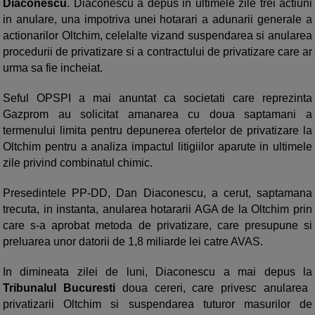
Diaconescu
. Diaconescu a depus in ultimele zile trei actiuni
in anulare, una impotriva unei hotarari a adunarii generale a
actionarilor Oltchim, celelalte vizand suspendarea si anularea
procedurii de privatizare si a contractului de privatizare care ar
urma sa fie incheiat.
Seful OPSPI a mai anuntat ca societati care reprezinta
Gazprom au solicitat amanarea cu doua saptamani a
termenului limita pentru depunerea ofertelor de privatizare la
Oltchim pentru a analiza impactul litigiilor aparute in ultimele
zile privind combinatul chimic.
Presedintele PP-DD, Dan Diaconescu, a cerut, saptamana
trecuta, in instanta, anularea hotararii AGA de la
Oltchim prin
care s-a aprobat metoda de privatizare, care presupune si
preluarea unor datorii de 1,8 miliarde lei catre AVAS.
In dimineata zilei de luni, Diaconescu a mai depus la
Tribunalul Bucuresti
doua cereri, care privesc anularea
privatizarii
Oltchim si suspendarea tuturor masurilor de