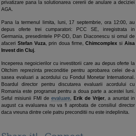
privatizare pana la solutionarea cererii de anulare a deciziei
AGA.
Pana la termenul limita, luni, 17 septembrie, ora 12:00, au
depus oferte trei cumparatori: PCC SE, inregistrata in
Germania, presedintele PP-DD, Dan Diaconescu si omul de
afaceri
Stefan Vuza
, prin doua firme,
Chimcomplex
si
Aisa
Invest din Cluj
.
Inceperea negoicierilor cu investitorii care au depus oferte la
Oltchim reprezinta preconditie pentru aprobarea celei de-a
sasea evaluari a acordului cu Fondul Monetar International.
Boardul director pentru discutarea evaluarii acordului cu
Romania este programat pentru a doua parte a acestei luni.
Seful misiunii FMI de
evaluare
,
Erik de Vrijer
, a anuntat in
august ca evaluarea nu va fi aprobata de consiliul director
daca vreuna dintre cele patru preconditii nu este indeplinita.