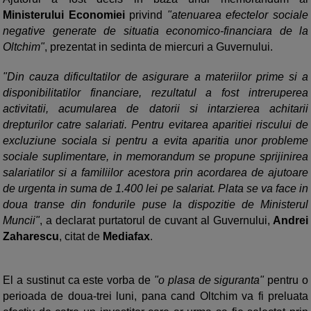
Ministerului Economiei
privind
"atenuarea efectelor sociale
negative generate de situatia economico-financiara de la
Oltchim"
, prezentat in sedinta de miercuri a Guvernului.
"Din cauza dificultatilor de asigurare a materiilor prime si a
disponibilitatilor financiare, rezultatul a fost intreruperea
activitatii, acumularea de datorii si intarzierea achitarii
drepturilor catre salariati. Pentru evitarea aparitiei riscului de
excluziune sociala si pentru a evita aparitia unor probleme
sociale suplimentare, in memorandum se propune sprijinirea
salariatilor si a familiilor acestora prin acordarea de ajutoare
de urgenta in suma de 1.400 lei pe salariat. Plata se va face in
doua transe din fondurile puse la dispozitie de Ministerul
Muncii"
, a declarat purtatorul de cuvant al Guvernului,
Andrei
Zaharescu
, citat de
Mediafax
.
El a sustinut ca este vorba de
"o plasa de siguranta"
pentru o
perioada de doua-trei luni, pana cand
Oltchim va fi preluata