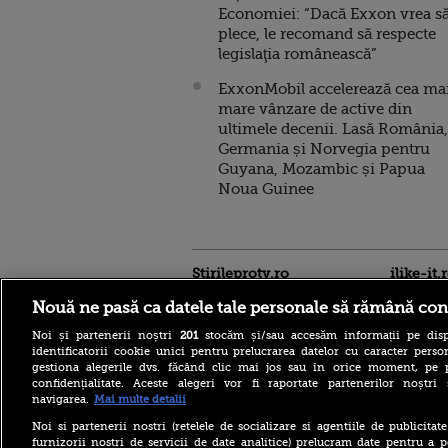
Economiei: “Dacă Exxon vrea s
plece, le recomand să respecte
legislaţia românească”
ExxonMobil accelerează cea ma
mare vânzare de active din
ultimele decenii. Lasă România,
Germania și Norvegia pentru
Guyana, Mozambic și Papua
Noua Guinee
Stirileprotv.ro
ilike-it.
Nouă ne pasă ca datele tale personale să rămână con
Noi și partenerii noștri
201
stocăm și/sau accesăm informații pe disp
identificatorii cookie unici pentru prelucrarea datelor cu caracter person
gestiona alegerile dvs. făcând clic mai jos sau în orice moment, pe 
confidențialitate. Aceste alegeri vor fi raportate partenerilor noștr
navigarea.
Mai multe detalii
Cele mai puternice
pașapoarte din lume în
Noi si partenerii nostri (retelele de socializare si agentiile de publicita
2026. Pe ce loc se află
furnizorii nostri de servicii de date analitice) prelucram date pentru a p