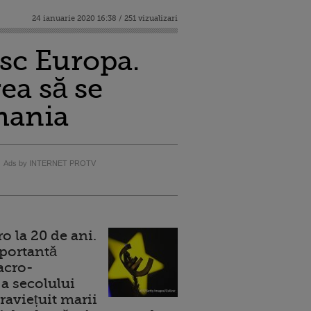
24 ianuarie 2020 16:38 / 251 vizualizari
sc Europa.
ea să se
rmania
Ads by INTERNET PROTV
 la 20 de ani.
portantă
acro-
a secolului
raviețuit marii