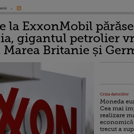
anii
e la ExxonMobil părăse
, gigantul petrolier vr
n Marea Britanie și Ge
Criza datoriilor
Moneda euro
Cea mai im
realizare m
economică 
trecut a sup