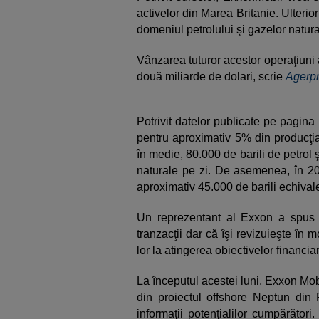
activelor din Marea Britanie. Ulterio
domeniul petrolului şi gazelor natur
Vânzarea tuturor acestor operaţiun
două miliarde de dolari, scrie
Agerp
Potrivit datelor publicate pe pagin
pentru aproximativ 5% din producţia 
în medie, 80.000 de barili de petrol
naturale pe zi. De asemenea, în 2
aproximativ 45.000 de barili echivale
Un reprezentant al Exxon a spus c
tranzacţii dar că îşi revizuieşte în 
lor la atingerea obiectivelor financia
La începutul acestei luni, Exxon Mob
din proiectul offshore Neptun di
informaţii potenţialilor cumpărător