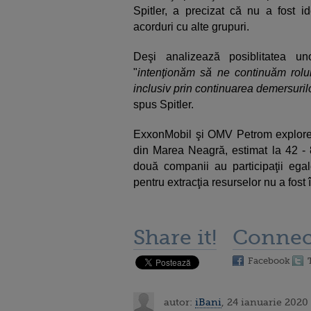
Spitler, a precizat că nu a fost i
acorduri cu alte grupuri.
Deşi analizează posiblitatea uno
"
intenţionăm să ne continuăm rolul
inclusiv prin continuarea demersurilo
spus Spitler.
ExxonMobil şi OMV Petrom explor
din Marea Neagră, estimat la 42 - 
două companii au participaţii egale
pentru extracţia resurselor nu a fost 
Share it!
Connec
Facebook
autor:
iBani
, 24 ianuarie 2020