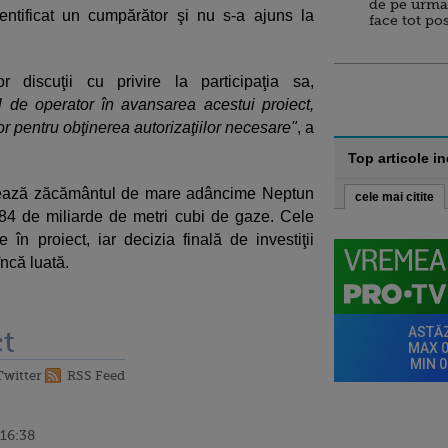
de pe urma
dentificat un cumpărător şi nu s-a ajuns la
face tot po
r discuţii cu privire la participaţia sa,
 de operator în avansarea acestui proiect,
r pentru obţinerea autorizaţiilor necesare"
, a
Top articole i
ează zăcământul de mare adâncime Neptun
cele mai citite
84 de miliarde de metri cubi de gaze. Cele
 în proiect, iar decizia finală de investiţii
încă luată.
t
Twitter
RSS Feed
 16:38