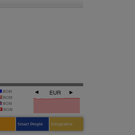
EUR
RON
RON
RON
RON
e
Smart People
Infografice