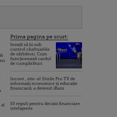
Prima pagina pe scurt:
Invață să ții sub
control cheltuielile
de sărbători. Cum
lă
funcționează cardul
 nu
de cumpărături
ă
Incont , site-ul Știrile Pro TV de
informații economice și educație
financiară, a devenit iBani
n
10 reguli pentru decizii financiare
 al
inteligente