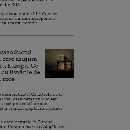
 din cauza pandemiei încă
ve din SUA
roparlamentare 2019: Cum se
cătorii Uniunii Europene și
iza acestui scrutin
 gazoductul
 care asigura
ru Europa. Ce
cu livrările de
i spre
esecretizate: Catastrofa de la
el mai grav dezastru nuclear
 a fost precedată de alte
de mai mică amploare, ascunse
e gaze naturale în Europa.
nit Ucraina marea câștigătoare