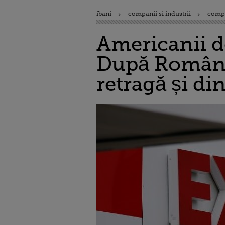
ibani
companii si industrii
comp
Americanii d
După România
retragă și di