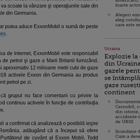
americani,
foarte acti
r va scoate la vânzare şi operaţiunile sale din
ale din Germania.
Alegeri eu
aleg condu
care este m
i ar putea aduce ExxonMobil o sumă de peste
res
.
Ucraina
a sa de Internet, ExxonMobil este responsabil
Explozie la
de petrol şi gaze a Marii Britanii furnizând,
din Ucraina
 şi aproximativ 12 milioane metri cubi de gaze
gazele pent
018 activele Exxon din Germania au produs
se întâmplă 
nt petrol pe zi.
gaze ruseșt
continent
ă grupul nu face comentarii cu privire la
Documente d
mod continuu activele în funcţie de contribuţia
Cernobîl, c
re.
din istorie,
accidente 
de URSS
il a confirmat că analizează o posibilă ieşire
n România, adăugând că a început să ofere
Inundație d
Cum a deve
i. Purtătorul de cuvânt al Exxon Mobil, Todd