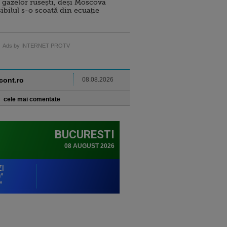
 gazelor rusești, deși Moscova
sibilul s-o scoată din ecuație
Ads by INTERNET PROTV
ncont.ro
08.08.2026
cele mai comentate