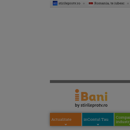
stirileprotv.ro
Romania, te iubesc
Compani
Actualitate
inContul Tau
industri