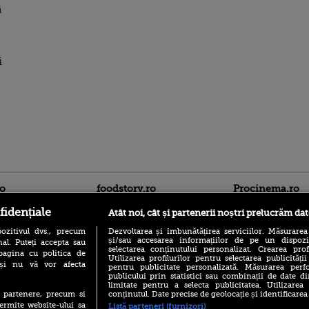
ă
i
ro
foodstory.ro
Procinema.ro
fidențiale
Atât noi, cât și partenerii noștri prelucrăm dat
ozitivul dvs., precum
Dezvoltarea și îmbunătățirea serviciilor. Măsurarea
și/sau accesarea informațiilor de pe un dispoziti
al. Puteți accepta sau
selectarea conținutului personalizat. Crearea prof
pagina cu politica de
Utilizarea profilurilor pentru selectarea publicității
i și nu vă vor afecta
pentru publicitate personalizată. Măsurarea perfo
publicului prin statistici sau combinații de date di
limitate pentru a selecta publicitatea. Utilizarea
(P) Descoperă Lumea
Nikolaj Coster-Wa
conținutul. Date precise de geolocație și identificarea
te partenere, precum si
Evenimentelor din România
Urzeala Tronurilor
ermite website-ului sa
Listă parteneri (furnizori)
cu Transilvania Events!