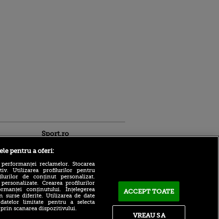
Sport.ro
ele pentru a oferi:
 performanței reclamelor. Stocarea
v. Utilizarea profilurilor pentru
ilurilor de conținut personalizat.
 personalizate. Crearea profilurilor
rmanței conținutului. Înțelegerea
ACCEPT TOATE
n surse diferite. Utilizarea de date
Toni Petrea a explicat
 datelor limitate pentru a selecta
motivul din spatele
ldau din
 prin scanarea dispozitivului.
rezultatelor slabe de la
 și
VREAU SA