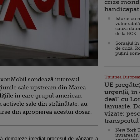
crize mondi
handicapat 
Istorie cu 
vulnerabilă
cauza dator
de la BCE
Șomajul în 
de criză. R
puțini șom
Uniunea Europea
xxonMobil sondează interesul
UE pregăte
ţiunile sale upstream din Marea
urgență, în
iţiile în care grupul american
deal” cu Lo
activele sale din străinătate, au
ianuarie. 
rse din apropierea acestui dosar.
vizate: pesc
transportul 
New York T
intrarea în
 să demareze imediat procesul de vânzare a