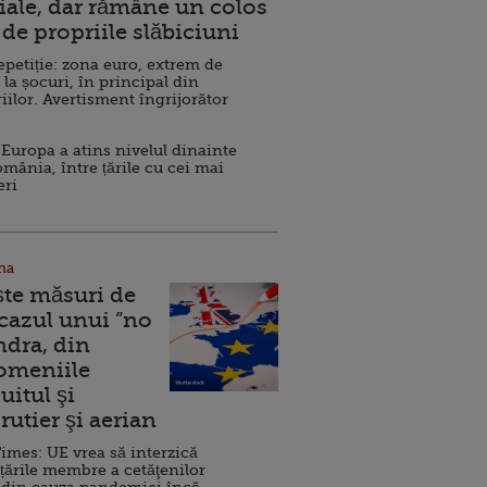
ale, dar rămâne un colos
de propriile slăbiciuni
repetiție: zona euro, extrem de
 la șocuri, în principal din
iilor. Avertisment îngrijorător
Europa a atins nivelul dinainte
omânia, între țările cu cei mai
eri
na
ște măsuri de
 cazul unui ”no
ndra, din
Domeniile
uitul şi
rutier şi aerian
imes: UE vrea să interzică
 țările membre a cetăţenilor