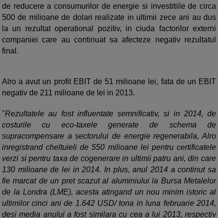
de reducere a consumurilor de energie si investitiile de circa
500 de milioane de dolari realizate in ultimii zece ani au dus
la un rezultat operational pozitiv, in ciuda factorilor externi
companiei care au continuat sa afecteze negativ rezultatul
final.
Alro a avut un profit EBIT de 51 milioane lei, fata de un EBIT
negativ de 211 milioane de lei in 2013.
"
Rezultatele au fost influentate semnificativ, si in 2014, de
costurile cu eco-taxele generate de schema de
supracompensare a sectorului de energie regenerabila, Alro
inregistrand cheltuieli de 550 milioane lei pentru certificatele
verzi si pentru taxa de cogenerare in ultimii patru ani, din care
130 milioane de lei in 2014. In plus, anul 2014 a continut sa
fie marcat de un pret scazut al aluminiului la Bursa Metalelor
de la Londra (LME), acesta atingand un nou minim istoric al
ultimilor cinci ani de 1.642 USD/ tona in luna februarie 2014,
desi media anului a fost similara cu cea a lui 2013, respectiv