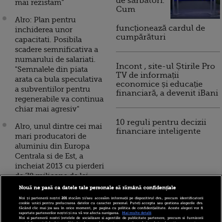
de sărbători.
mai rezistam"
Cum
Alro: Plan pentru
funcționează cardul de
inchiderea unor
cumpărături
capacitati. Posibila
scadere semnificativa a
numarului de salariati.
Incont , site-ul Știrile Pro
"Semnalele din piata
TV de informații
arata ca bula speculativa
economice și educație
a subventiilor pentru
financiară, a devenit iBani
regenerabile va continua
chiar mai agresiv"
10 reguli pentru decizii
Alro, unul dintre cei mai
financiare inteligente
mari producatori de
aluminiu din Europa
Centrala si de Est, a
incheiat 2013 cu pierderi
de 78 milioane de lei
Nouă ne pasă ca datele tale personale să rămână confidențiale
Lovitura pentru Alro. Cel
Noi și partenerii noștri
201
stocăm și/sau accesăm informații pe dispozitivul dvs., precum identificatorii
mai mare consumator de
cookie unici pentru prelucrarea datelor cu caracter personal. Puteți accepta sau gestiona alegerile dvs.
făcând clic mai jos sau în orice moment, pe pagina cu politica de confidențialitate. Aceste alegeri vor fi
energie din Romania va
raportate partenerilor noștri și nu vă vor afecta navigarea.
Mai multe detalii
Noi si partenerii nostri (retelele de socializare si agentiile de publicitate partenere, precum si furnizorii