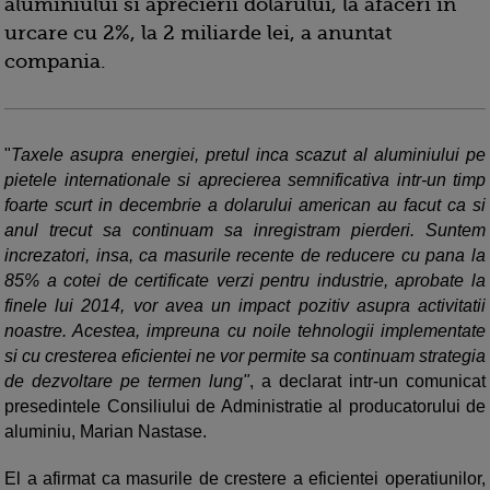
aluminiului si aprecierii dolarului, la afaceri in
urcare cu 2%, la 2 miliarde lei, a anuntat
compania.
"
Taxele asupra energiei, pretul inca scazut al aluminiului pe
pietele internationale si aprecierea semnificativa intr-un timp
foarte scurt in decembrie a dolarului american au facut ca si
anul trecut sa continuam sa inregistram pierderi. Suntem
increzatori, insa, ca masurile recente de reducere cu pana la
85% a cotei de certificate verzi pentru industrie, aprobate la
finele lui 2014, vor avea un impact pozitiv asupra activitatii
noastre. Acestea, impreuna cu noile tehnologii implementate
si cu cresterea eficientei ne vor permite sa continuam strategia
de dezvoltare pe termen lung"
, a declarat intr-un comunicat
presedintele Consiliului de Administratie al producatorului de
aluminiu, Marian Nastase.
El a afirmat ca masurile de crestere a eficientei operatiunilor,