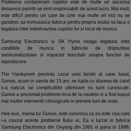
Problema contaminarii copiilor este de multe ori ascunsa
deoarece parintii se simt responsabili de acest lucru. Mai mult,
este dificil pentru cei care de cele mai multe ori nici nu se
gandesc sa invinuiasca fabrica pentru propria boala sa faca o
legatura intre imbolnavirea copiilor lor si locul de munca.
Samsung Electronics si SK Hynix neaga legatura intre
conditiile de munca in fabricile de dispozitive
semiconductoare si impactul toxicitatii asupra functiei de
reproducere.
The Hankyoreh prezinta cazul unei familii al carei baiat,
Gunoo, acum in varsta de 15 ani, se lupta cu diareea de cand
s-a nascut, iar complicatiile ulterioare nu sunt cunoscute.
Gunoo a prezentat probleme inca de la nastere si a fost supus
mai multor interventii chirurgicale in primele luni de viata.
Hee-eun, mama lui Gunoo, este convinsa ca ea este cea care
i-a cauzat aceste probleme fiului ei. Ea a lucrat in fabrica
Samsung Electronics din Onyang din 1991 si pana in 1998.