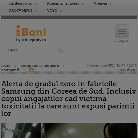
stirileprotv.ro
Romania, te iubesc
Vremea
PROTV NEWS
VOYO
ibani
companii si industrii
3 decembrie 2014 16:44 / 1246
vizualizari
companii
Alerta de gradul zero in fabricile
Samsung din Coreea de Sud. Inclusiv
copiii angajatilor cad victima
toxicitatii la care sunt expusi parintii
lor