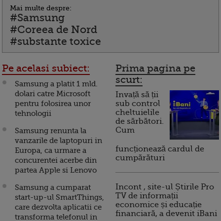
Mai multe despre:
#Samsung
#Coreea de Nord
#substante toxice
Pe acelasi subiect:
Prima pagina pe
scurt:
Samsung a platit 1 mld.
dolari catre Microsoft
Invață să ții
pentru folosirea unor
sub control
cheltuielile
tehnologii
de sărbători.
Cum
Samsung renunta la
vanzarile de laptopuri in
funcționează cardul de
Europa, ca urmare a
cumpărături
concurentei acerbe din
partea Apple si Lenovo
Incont , site-ul Știrile Pro
Samsung a cumparat
TV de informații
start-up-ul SmartThings,
economice și educație
care dezvolta aplicatii ce
financiară, a devenit iBani
transforma telefonul in