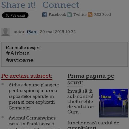
Share it!
Connect
Facebook
Twitter
RSS Feed
autor:
iBani
, 20 mai 2015 10:32
Mai multe despre:
#Airbus
#avioane
Pe acelasi subiect:
Prima pagina pe
scurt:
Airbus depune plangere
pentru spionaj in urma
Invață să ții
rapoartelor aparute in
sub control
cheltuielile
presa si cere explicatii
de sărbători.
Germaniei
Cum
Avionul Germanwings
funcționează cardul de
cazut in Franta avea o
cumpărături