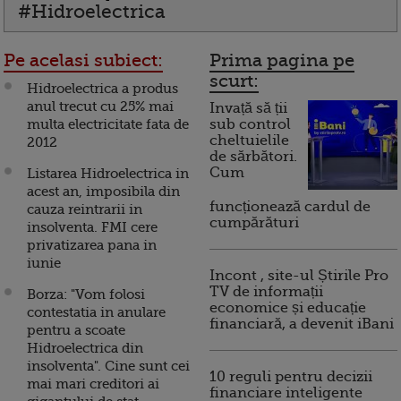
#Hidroelectrica
Pe acelasi subiect:
Prima pagina pe
scurt:
Hidroelectrica a produs
anul trecut cu 25% mai
Invață să ții
multa electricitate fata de
sub control
cheltuielile
2012
de sărbători.
Cum
Listarea Hidroelectrica in
acest an, imposibila din
funcționează cardul de
cauza reintrarii in
cumpărături
insolventa. FMI cere
privatizarea pana in
iunie
Incont , site-ul Știrile Pro
TV de informații
Borza: "Vom folosi
economice și educație
contestatia in anulare
financiară, a devenit iBani
pentru a scoate
Hidroelectrica din
insolventa". Cine sunt cei
10 reguli pentru decizii
mai mari creditori ai
financiare inteligente