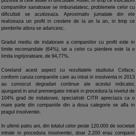
pozitiva si cele aflate in dificultate. Astfel, in timp ce indicatorii
companiilor sanatoase se imbunatatesc, problemele celor cu
dificultati se acutizeaza. Aproximativ jumatate din ele
realizeaza un profit in crestere de la an la an, in timp ce
pierderile altora se adancesc.
Gradul mediu de indatorare a companiilor cu profit este in
limite recomandate (64%), iar a celor cu pierdere este la o
limita ingrijoratoare, de 94,77%.
Coreland acest aspect cu rezultatele studiului Coface,
conform caruia companiile care au intrat in insolventa in 2013
au cunoscut degradari continue ale acestui indicator,
ajungand in anul premergator intrarii in procedura la nivelul de
104% grad de indatorare, specialistii CITR apreciaza ca o
mare parte din companiile din a doua categorie se afla in
pragul insolventei.
In ultimii patru ani, din totalul celor peste 120.000 de societati
intrate in procedura insolventei, doar 2.200 erau companii