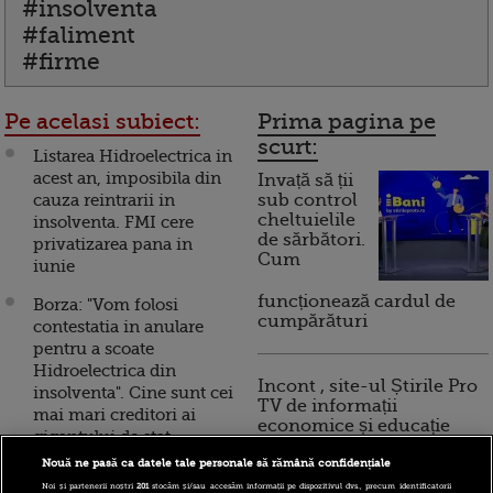
#insolventa
#faliment
#firme
Pe acelasi subiect:
Prima pagina pe
scurt:
Listarea Hidroelectrica in
acest an, imposibila din
Invață să ții
cauza reintrarii in
sub control
cheltuielile
insolventa. FMI cere
de sărbători.
privatizarea pana in
Cum
iunie
funcționează cardul de
Borza: "Vom folosi
cumpărături
contestatia in anulare
pentru a scoate
Hidroelectrica din
Incont , site-ul Știrile Pro
insolventa". Cine sunt cei
TV de informații
mai mari creditori ai
economice și educație
gigantului de stat
financiară, a devenit iBani
Nouă ne pasă ca datele tale personale să rămână confidențiale
Hidroelectrica a reintrat
Noi și partenerii noștri
201
stocăm și/sau accesăm informații pe dispozitivul dvs., precum identificatorii