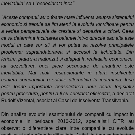
inevitabila"
sau
"nedeclarata inca".
"Aceste companii au o foarte mare influenta asupra sistemului
economic si trebuie sa fim atenti la evolutia lor viitoare pentru
a vedea perspectivele de crestere si depasire a crizei. Ceea
ce va determina inclinarea balantei intr-o directie sau alta este
modul in care vor sti si vor putea sa rezolve principalele
probleme: supraindatorarea si accesul la lichiditate. Din
fericire, piata s-a maturizat si adaptat la realitatiile economice,
iar dezvoltarea unei piete secundare de finantare este
inevitabila. Mai mult, restructurarile in afara insolventei
confera companiilor o solutie alternativa la indemana. Insa
este foarte importanta consolidarea unui cadru legislativ
pentru procedura, pentru a fi cu adevarat eficienta"
, a declarat
Rudolf Vizental, asociat al Casei de Insolventa Transilvania.
Din analiza evolutiei esantionului de companii cu impact in
economie in perioada 2010-2012, specialistii CITR au
observat o diferentiere clara intre companiile cu evolutie