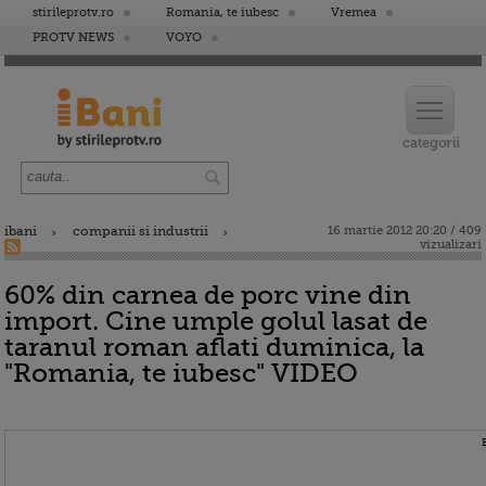
stirileprotv.ro
Romania, te iubesc
Vremea
PROTV NEWS
VOYO
ibani
companii si industrii
16 martie 2012 20:20 / 409
vizualizari
60% din carnea de porc vine din
import. Cine umple golul lasat de
taranul roman aflati duminica, la
"Romania, te iubesc" VIDEO