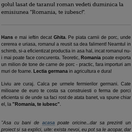
golul lasat de taranul roman vedeti duminica la
emisiunea "Romania, te iubesc!".
Hans
e mai ieftin decat
Ghita
. Pe piata carnii de porc, unde
cererea e uriasa, romanul a reusit sa dea faliment! Neamtul in
schimb, si-a eficientizat productia in asa hal, incat romanul nu-
i mai poate face concurenta. Teoretic,
Romania
poate exporta
un milion de tone de carne de porc - practic, fara importuri am
muri de foame.
Lectia germana
in agricultura e dura!
Liviu are curaj. Calca pe urmele fermierilor germani. Cate
milioane de euro te costa sa construiesti o ferma de porci
eficienta si de unde sa faci rost de atata banet, va spune chiar
el, la
"Romania, te iubesc"
.
"Asa cu bani de
acasa
poate oricine...dar sa prezinti un
proiect si sa explici, uite: exista nevoi, eu pot sa le acopar, dar