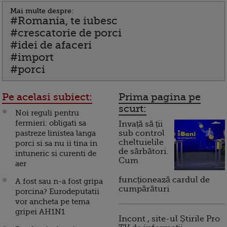
Mai multe despre:
#Romania, te iubesc
#crescatorie de porci
#idei de afaceri
#import
#porci
Pe acelasi subiect:
Prima pagina pe
scurt:
Noi reguli pentru
fermieri: obligati sa
Invață să ții
pastreze linistea langa
sub control
cheltuielile
porci si sa nu ii tina in
de sărbători.
intuneric si curenti de
Cum
aer
funcționează cardul de
A fost sau n-a fost gripa
cumpărături
porcina? Eurodeputatii
vor ancheta pe tema
gripei AH1N1
Incont , site-ul Știrile Pro