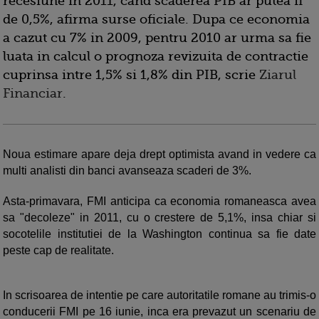
recesiune in 2011, cand scaderea PIB ar putea fi
de 0,5%, afirma surse oficiale. Dupa ce economia
a cazut cu 7% in 2009, pentru 2010 ar urma sa fie
luata in calcul o prognoza revizuita de contractie
cuprinsa intre 1,5% si 1,8% din PIB, scrie
Ziarul
Financiar
.
Noua estimare apare deja drept optimista avand in vedere ca
multi analisti din banci avanseaza scaderi de 3%.
Asta-primavara, FMI anticipa ca economia romaneasca avea
sa "decoleze" in 2011, cu o crestere de 5,1%, insa chiar si
socotelile institutiei de la Washington continua sa fie date
peste cap de realitate.
In scrisoarea de intentie pe care autoritatile romane au trimis-o
conducerii FMI pe 16 iunie, inca era prevazut un scenariu de