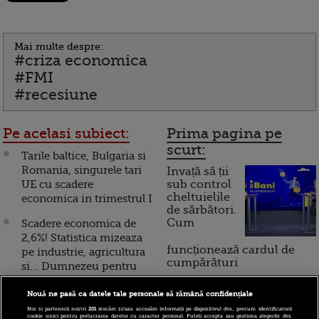
Mai multe despre:
#criza economica
#FMI
#recesiune
Pe acelasi subiect:
Prima pagina pe
scurt:
Tarile baltice, Bulgaria si
Romania, singurele tari
Invață să ții
UE cu scadere
sub control
cheltuielile
economica in trimestrul I
de sărbători.
Cum
Scadere economica de
2,6%! Statistica mizeaza
funcționează cardul de
pe industrie, agricultura
cumpărături
si... Dumnezeu pentru
revenire
Nouă ne pasă ca datele tale personale să rămână confidențiale
Incont , site-ul Știrile Pro
Precedentul Grecia. Criza
Noi și partenerii noștri
201
stocăm și/sau accesăm informații pe dispozitivul dvs., precum identificatorii
TV de informații
cookie unici pentru prelucrarea datelor cu caracter personal. Puteți accepta sau gestiona alegerile dvs.