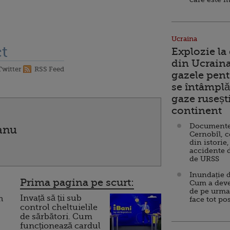
Ucraina
t
Explozie la
din Ucraina
Twitter
RSS Feed
gazele pent
se întâmplă 
gaze ruseșt
continent
Documente d
anu
Cernobîl, c
din istorie,
accidente 
de URSS
Inundație d
Prima pagina pe scurt:
Cum a deve
de pe urma
Invață să ții sub
n
face tot po
control cheltuielile
de sărbători. Cum
funcționează cardul