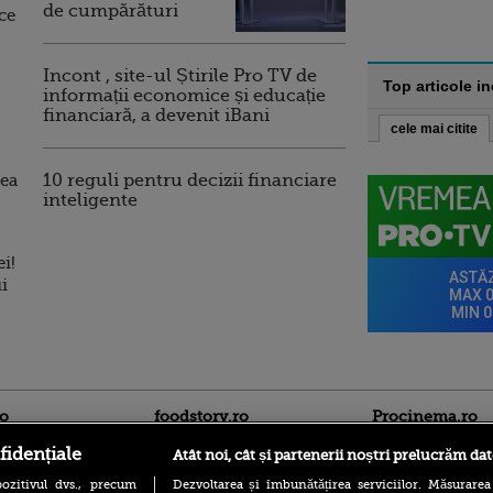
de cumpărături
ce
Incont , site-ul Știrile Pro TV de
Top articole i
informații economice și educație
financiară, a devenit iBani
cele mai citite
ea
10 reguli pentru decizii financiare
inteligente
i!
i
ro
foodstory.ro
Procinema.ro
fidențiale
Atât noi, cât și partenerii noștri prelucrăm dat
ozitivul dvs., precum
Dezvoltarea și îmbunătățirea serviciilor. Măsurarea