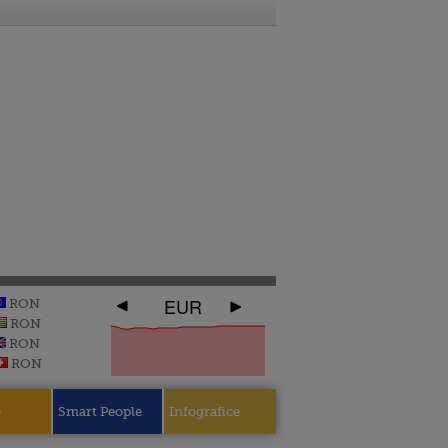
EUR
RON
RON
RON
RON
e
Smart People
Infografice