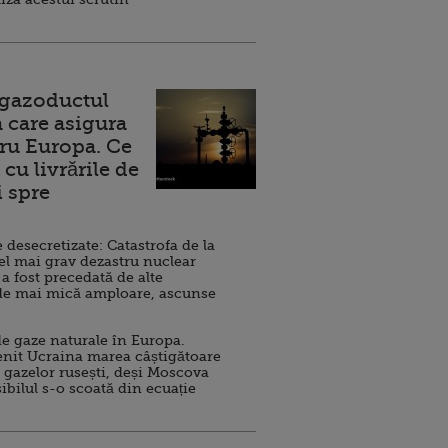
 gazoductul
 care asigura
ru Europa. Ce
cu livrările de
i spre
esecretizate: Catastrofa de la
el mai grav dezastru nuclear
 a fost precedată de alte
de mai mică amploare, ascunse
e gaze naturale în Europa.
nit Ucraina marea câștigătoare
 gazelor rusești, deși Moscova
sibilul s-o scoată din ecuație