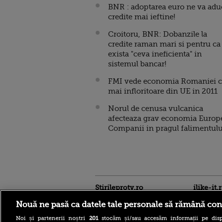
BNR : adoptarea euro ne va adu
credite mai ieftine!
Croitoru, BNR: Dobanzile la
credite raman mari si pentru ca
exista "ceva ineficienta" in
sistemul bancar!
FMI vede economia Romaniei c
mai infloritoare din UE in 2011
Norul de cenusa vulcanica
afecteaza grav economia Europe
Companii in pragul falimentulu
Stirileprotv.ro
ilike-it.
Nouă ne pasă ca datele tale personale să rămână con
Noi și partenerii noștri
201
stocăm și/sau accesăm informații pe disp