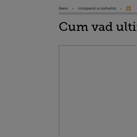
ibani
companii si industrii
Cum vad ultim