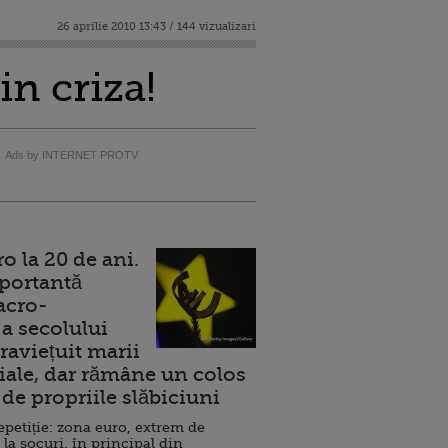
26 aprilie 2010 13:43 / 144 vizualizari
in criza!
Ads by INTERNET PROTV
 la 20 de ani.
portantă
acro-
a secolului
raviețuit marii
ale, dar rămâne un colos
de propriile slăbiciuni
repetiție: zona euro, extrem de
 la șocuri, în principal din