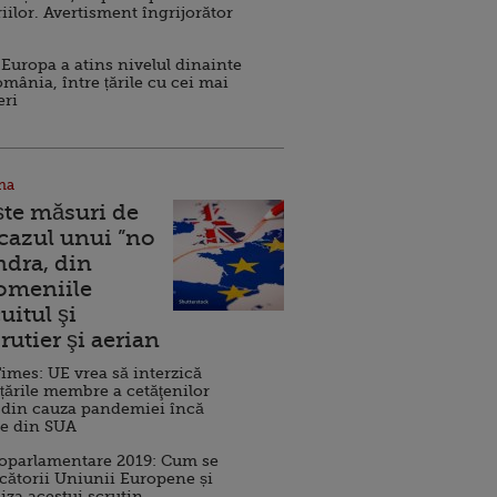
iilor. Avertisment îngrijorător
Europa a atins nivelul dinainte
omânia, între țările cu cei mai
eri
na
ște măsuri de
 cazul unui ”no
ndra, din
Domeniile
uitul şi
rutier şi aerian
imes: UE vrea să interzică
 țările membre a cetăţenilor
 din cauza pandemiei încă
ve din SUA
roparlamentare 2019: Cum se
cătorii Uniunii Europene și
iza acestui scrutin