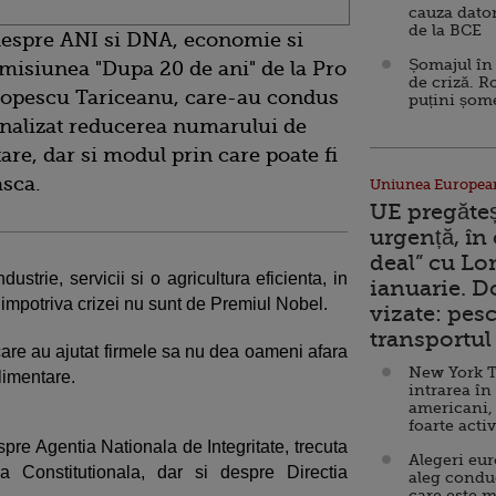
cauza dator
de la BCE
 despre ANI si DNA, economie si
Șomajul în 
 emisiunea
"Dupa 20 de ani" de la Pro
de criză. R
 Popescu Tariceanu, care-au condus
puțini șom
 analizat reducerea numarului de
are, dar si modul prin care poate fi
sca.
Uniunea Europea
UE pregăte
urgență, în
deal” cu Lo
strie, servicii si o agricultura eficienta, in
ianuarie. 
 impotriva crizei nu
sunt de Premiul Nobel.
vizate: pesc
transportul 
 care au ajutat firmele sa nu dea oameni afara
New York T
plimentare.
intrarea în
americani,
foarte acti
espre Agentia Nationala de Integritate, trecuta
Alegeri eu
 Constitutionala, dar si despre Directia
aleg condu
care este m