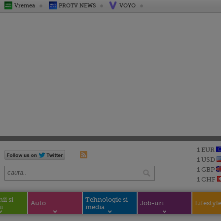
Vremea
PROTV NEWS
VOYO
1 EUR
1 USD
1 GBP
1 CHF
i si
Tehnologie si
Auto
Job-uri
Lifestyl
i
media