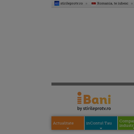
stirileprotv.ro
Romania, te iubesc
Compani
Actualitate
inContul Tau
industri