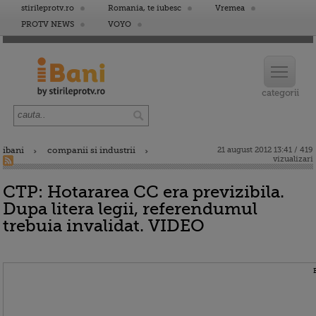
stirileprotv.ro
Romania, te iubesc
Vremea
PROTV NEWS
VOYO
ibani
companii si industrii
21 august 2012 13:41 / 419
vizualizari
CTP: Hotararea CC era previzibila.
Dupa litera legii, referendumul
trebuia invalidat. VIDEO