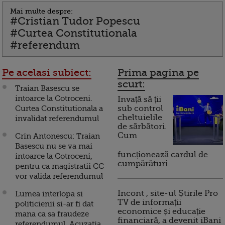
Mai multe despre:
#Cristian Tudor Popescu
#Curtea Constitutionala
#referendum
Pe acelasi subiect:
Prima pagina pe
scurt:
Traian Basescu se
intoarce la Cotroceni.
Invață să ții
Curtea Constitutionala a
sub control
cheltuielile
invalidat referendumul
de sărbători.
Cum
Crin Antonescu: Traian
Basescu nu se va mai
funcționează cardul de
intoarce la Cotroceni,
cumpărături
pentru ca magistratii CC
vor valida referendumul
Incont , site-ul Știrile Pro
Lumea interlopa si
TV de informații
politicienii si-ar fi dat
economice și educație
mana ca sa fraudeze
financiară, a devenit iBani
referendumul. Acuzatia