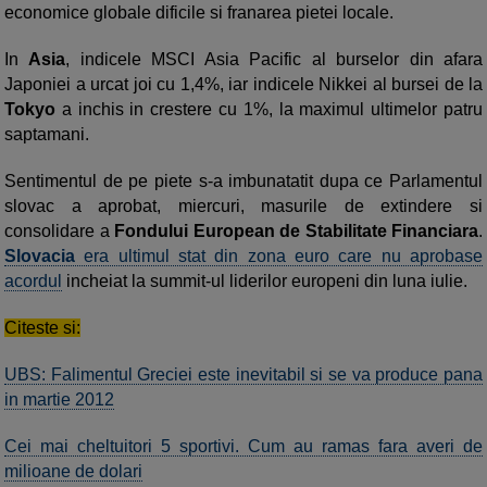
economice globale dificile si franarea pietei locale.
In
Asia
, indicele MSCI Asia Pacific al burselor din afara
Japoniei a urcat joi cu 1,4%, iar indicele Nikkei al bursei de la
Tokyo
a inchis in crestere cu 1%, la maximul ultimelor patru
saptamani.
Sentimentul de pe piete s-a imbunatatit dupa ce Parlamentul
slovac a aprobat, miercuri, masurile de extindere si
consolidare a
Fondului European de Stabilitate Financiara
.
Slovacia
era ultimul stat din zona euro care nu aprobase
acordul
incheiat la summit-ul liderilor europeni din luna iulie.
Citeste si:
UBS: Falimentul Greciei este inevitabil si se va produce pana
in martie 2012
Cei mai cheltuitori 5 sportivi. Cum au ramas fara averi de
milioane de dolari