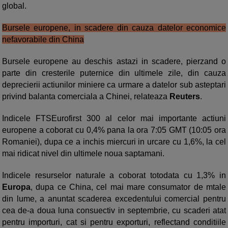
global.
Bursele europene, in scadere din cauza datelor economice
nefavorabile din China
Bursele europene au deschis astazi in scadere, pierzand o
parte din cresterile puternice din ultimele zile, din cauza
deprecierii actiunilor miniere ca urmare a datelor sub asteptari
privind balanta comerciala a Chinei, relateaza
Reuters
.
Indicele FTSEurofirst 300 al celor mai importante actiuni
europene a coborat cu 0,4% pana la ora 7:05 GMT (10:05 ora
Romaniei), dupa ce a inchis miercuri in urcare cu 1,6%, la cel
mai ridicat nivel din ultimele noua saptamani.
Indicele resurselor naturale a coborat totodata cu 1,3% in
Europa
, dupa ce China, cel mai mare consumator de mtale
din lume, a anuntat scaderea excedentului comercial pentru
cea de-a doua luna consuectiv in septembrie, cu scaderi atat
pentru importuri, cat si pentru exporturi, reflectand conditiile