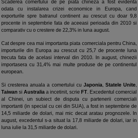
Scaderea comertului de pe piata chineza a fost evidenta
odata cu instalarea crizei economice in Europa, cand
exporturile spre batranul continent au crescut cu doar 9,8
procente in septembrie fata de aceeasi perioada din 2010 si
comparativ cu o crestere de 22,3% in luna august.
Cat despre cea mai importanta piata comerciala pentru China,
importurile din Europa au crescut cu 25,7 de procente luna
trecuta fata de acelasi interval din 2010. In august, chinezii
importasera cu 31,4% mai multe produse de pe continentul
european.
Si cresterea anuala a comertului cu
Japonia
,
Statele Unite
,
Taiwan
si
Australia
a incetinit, scrie
FT
. Excedentul comercial
al Chinei, un subiect de disputa cu partenerii comerciali
importanti (in special cu cei din SUA), a fost in septembrie de
14,5 miliarde de dolari, mai mic decat aratau prognozele. In
august, excedentul s-a situat la 17,8 miliarde de dolari, iar in
luna iulie la 31,5 miliarde de dolari.