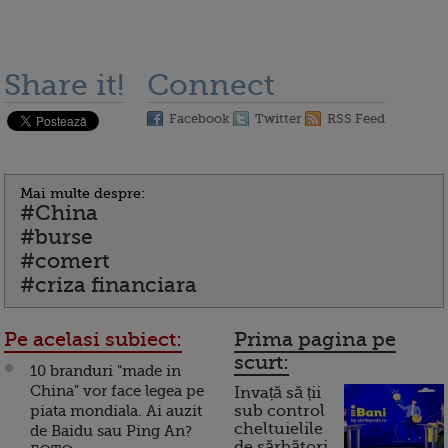
Share it!
Connect
Facebook
Twitter
RSS Feed
Mai multe despre:
#China
#burse
#comert
#criza financiara
Pe acelasi subiect:
Prima pagina pe
scurt:
10 branduri "made in
China" vor face legea pe
Invață să ții
piata mondiala. Ai auzit
sub control
cheltuielile
de Baidu sau Ping An?
de sărbători.