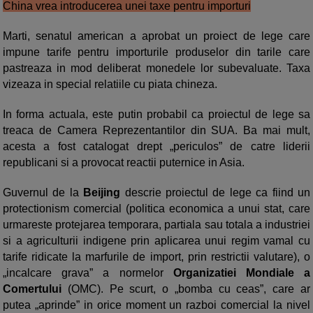
China vrea introducerea unei taxe pentru importuri
Marti, senatul american a aprobat un proiect de lege care
impune tarife pentru importurile produselor din tarile care
pastreaza in mod deliberat monedele lor subevaluate. Taxa
vizeaza in special relatiile cu piata chineza.
In forma actuala, este putin probabil ca proiectul de lege sa
treaca de Camera Reprezentantilor din SUA. Ba mai mult,
acesta a fost catalogat drept „periculos” de catre liderii
republicani si a provocat reactii puternice in Asia.
Guvernul de la
Beijing
descrie proiectul de lege ca fiind un
protectionism comercial (politica economica a unui stat, care
urmareste protejarea temporara, partiala sau totala a industriei
si a agriculturii indigene prin aplicarea unui regim vamal cu
tarife ridicate la marfurile de import, prin restrictii valutare), o
„incalcare grava” a normelor
Organizatiei Mondiale a
Comertului
(OMC). Pe scurt, o „bomba cu ceas”, care ar
putea „aprinde” in orice moment un razboi comercial la nivel