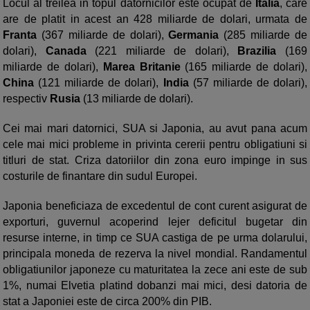
Locul al treilea in topul datornicilor este ocupat de
Italia
, care
are de platit in acest an 428 miliarde de dolari, urmata de
Franta
(367 miliarde de dolari),
Germania
(285 miliarde de
dolari),
Canada
(221 miliarde de dolari),
Brazilia
(169
miliarde de dolari),
Marea Britanie
(165 miliarde de dolari),
China
(121 miliarde de dolari),
India
(57 miliarde de dolari),
respectiv
Rusia
(13 miliarde de dolari).
Cei mai mari datornici, SUA si Japonia, au avut pana acum
cele mai mici probleme in privinta cererii pentru obligatiuni si
titluri de stat. Criza datoriilor din zona euro impinge in sus
costurile de finantare din sudul Europei.
Japonia beneficiaza de excedentul de cont curent asigurat de
exporturi, guvernul acoperind lejer deficitul bugetar din
resurse interne, in timp ce SUA castiga de pe urma dolarului,
principala moneda de rezerva la nivel mondial. Randamentul
obligatiunilor japoneze cu maturitatea la zece ani este de sub
1%, numai Elvetia platind dobanzi mai mici, desi datoria de
stat a Japoniei este de circa 200% din PIB.