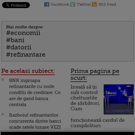
Facebook
Twitter
RSS Feed
Mai multe despre:
#economii
#bani
#datorii
#refinantare
Pe acelasi subiect:
Prima pagina pe
scurt:
BNR ingroapa
refinantarile cu noile
Invață să ții
conditii de creditare. Ce
sub control
cheltuielile
are de gand banca
de sărbători.
centrala
Cum
Razboiul refinantarilor:
funcționează cardul de
concurenta dintre banci
cumpărături
scade ratele lunare VEZI
OFERTE