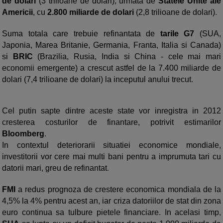
de dolari
(3 trilioane de dolari), urmata de
Statele Unite ale
Americii
, cu
2.800 miliarde de dolari
(2,8 trilioane de dolari).
Suma totala care trebuie refinantata de
tarile G7
(SUA,
Japonia, Marea Britanie, Germania, Franta, Italia si Canada)
si
BRIC
(Brazilia, Rusia, India si China - cele mai mari
economii emergente) a crescut astfel de la 7.400 miliarde de
dolari (7,4 trilioane de dolari) la inceputul anului trecut.
Cel putin sapte dintre aceste state vor inregistra in 2012
cresterea costurilor de finantare, potrivit estimarilor
Bloomberg
.
In contextul deteriorarii situatiei economice mondiale,
investitorii vor cere mai multi bani pentru a imprumuta tari cu
datorii mari, greu de refinantat.
FMI
a redus prognoza de crestere economica mondiala de la
4,5% la 4% pentru acest an, iar criza datoriilor de stat din zona
euro continua sa tulbure pietele financiare. In acelasi timp,