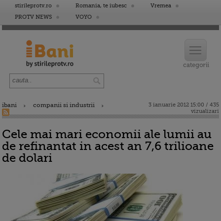
stirileprotv.ro
Romania, te iubesc
Vremea
PROTV NEWS
VOYO
ibani
companii si industrii
3 ianuarie 2012 15:00 / 435
vizualizari
Cele mai mari economii ale lumii au
de refinantat in acest an 7,6 trilioane
de dolari