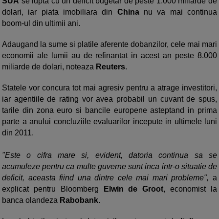
SUA
se lupta cu un deficit bugetar de peste 1.000 miliarde de
dolari, iar piata imobiliara din
China
nu va mai continua
boom-ul din ultimii ani.
Adaugand la sume si platile aferente dobanzilor, cele mai mari
economii ale lumii au de refinantat in acest an peste 8.000
miliarde de dolari, noteaza
Reuters
.
Statele vor concura tot mai agresiv pentru a atrage investitori,
iar agentiile de rating vor avea probabil un cuvant de spus,
tarile din zona euro si bancile europene asteptand in prima
parte a anului concluziile evaluarilor incepute in ultimele luni
din 2011.
"Este o cifra mare si, evident, datoria continua sa se
acumuleze pentru ca multe guverne sunt inca intr-o situatie de
deficit, aceasta fiind una dintre cele mai mari probleme",
a
explicat pentru Bloomberg
Elwin de Groot
, economist la
banca olandeza
Rabobank
.