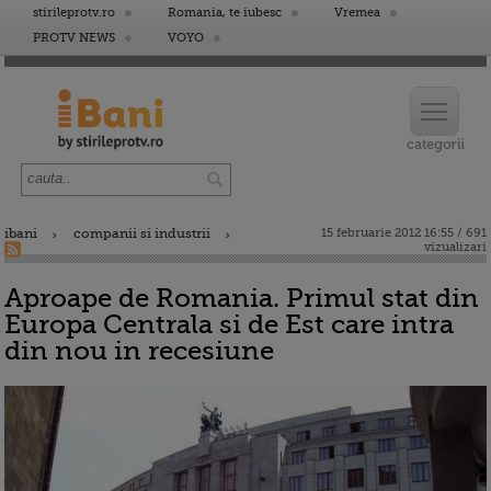
stirileprotv.ro
Romania, te iubesc
Vremea
PROTV NEWS
VOYO
ibani
companii si industrii
15 februarie 2012 16:55 / 691
vizualizari
Aproape de Romania. Primul stat din
Europa Centrala si de Est care intra
din nou in recesiune