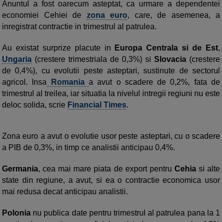
Anuntul a fost oarecum asteptat, ca urmare a dependentei
economiei Cehiei de
zona euro
, care, de asemenea, a
inregistrat contractie in trimestrul al patrulea.
Au existat surprize placute in
Europa Centrala si de Est
,
Ungaria
(crestere trimestriala de 0,3%) si
Slovacia
(crestere
de 0,4%), cu evolutii peste asteptari, sustinute de sectorul
agricol. Insa
Romania
a avut o scadere de 0,2%, fata de
trimestrul al treilea, iar situatia la nivelul intregii regiuni nu este
deloc solida, scrie
Financial Times
.
Zona euro a avut o evolutie usor peste asteptari, cu o scadere
a PIB de 0,3%, in timp ce analistii anticipau 0,4%.
Germania
, cea mai mare piata de export pentru
Cehia
si alte
state din regiune, a avut, si ea o contractie economica usor
mai redusa decat anticipau analistii.
Polonia
nu publica date pentru trimestrul al patrulea pana la 1