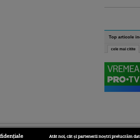
Top articole i
cele mai citite
ro
foodstory.ro
Procinema.ro
fidențiale
Atât noi, cât și partenerii noștri prelucrăm dat