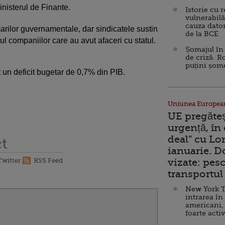
inisterul de Finante.
Istorie cu 
vulnerabilă
cauza dator
arilor guvernamentale, dar sindicatele sustin
de la BCE
tul companiilor care au avut afaceri cu statul.
Șomajul în 
de criză. R
puțini șom
 un deficit bugetar de 0,7% din PIB.
Uniunea Europea
UE pregăte
urgență, în
deal” cu Lo
t
ianuarie. 
Twitter
RSS Feed
vizate: pesc
transportul 
New York T
intrarea în
americani,
foarte acti