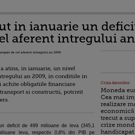
ut in ianuarie un defic
el aferent intregului a
i
a atins, in ianuarie, un nivel
tregului an 2009, in conditiile in
Criza datoriilor
 achite obligatiile financiare
Moneda euro
ransport si constructii, potrivit
Cea mai im
ers.
realizare m
economică 
trecut a sup
crize mondi
 un deficit de 499 milioane de leva (345,1
handicapat 
milioane leva, respectiv 0,8% din PIB pe