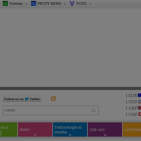
Vremea
PROTV NEWS
VOYO
1 EUR
1 USD
1 GBP
1 CHF
i si
Tehnologie si
Auto
Job-uri
Lifestyl
i
media