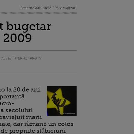
2 martie 2010 18:35 / 93 vizualizari
it bugetar
n 2009
Ads by INTERNET PROTV
 la 20 de ani.
portantă
acro-
a secolului
raviețuit marii
ale, dar rămâne un colos
de propriile slăbiciuni