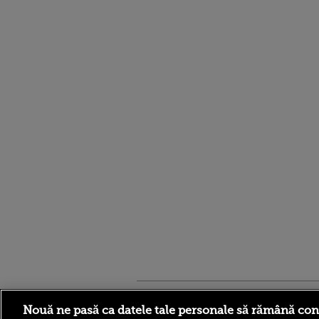
Stirileprotv.ro
ilike-it.
Nouă ne pasă ca datele tale personale să rămână con