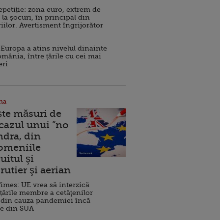
repetiție: zona euro, extrem de
 la șocuri, în principal din
iilor. Avertisment îngrijorător
Europa a atins nivelul dinainte
omânia, între țările cu cei mai
eri
na
ște măsuri de
 cazul unui ”no
ndra, din
Domeniile
uitul şi
rutier şi aerian
imes: UE vrea să interzică
 țările membre a cetăţenilor
 din cauza pandemiei încă
ve din SUA