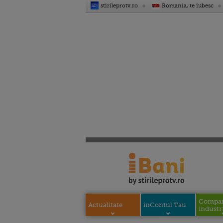
stirileprotv.ro
Romania, te iubesc
Compani
Actualitate
inContul Tau
industri