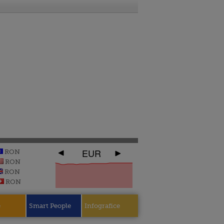
EUR
RON
RON
RON
RON
e
Smart People
Infografice