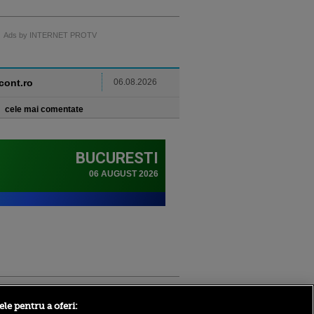
Ads by INTERNET PROTV
ncont.ro
06.08.2026
cele mai comentate
Sport.ro
ele pentru a oferi: