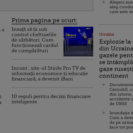
Alegeri eu
aleg condu
care este m
Prima pagina pe scurt:
Invață să ții sub
 a
control cheltuielile
Ucraina
de sărbători. Cum
Explozie la
funcționează cardul
din Ucraina
de cumpărături
gazele pent
se întâmplă 
Incont , site-ul Știrile Pro TV de
gaze ruseșt
informații economice și educație
continent
financiară, a devenit iBani
Documente d
Cernobîl, c
din istorie,
i
10 reguli pentru decizii financiare
accidente 
inteligente
a
de URSS
Inundație d
Cum a deve
de pe urma
face tot po