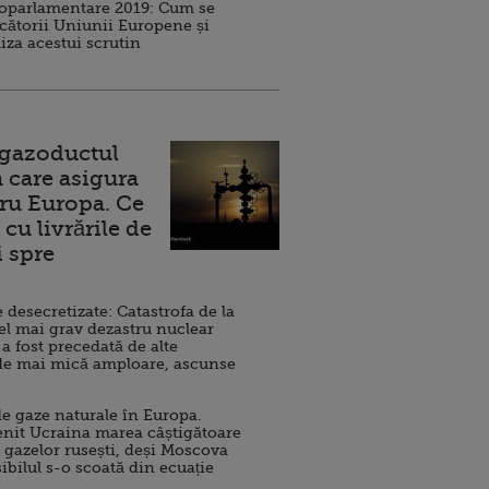
roparlamentare 2019: Cum se
cătorii Uniunii Europene și
iza acestui scrutin
 gazoductul
 care asigura
ru Europa. Ce
cu livrările de
i spre
esecretizate: Catastrofa de la
el mai grav dezastru nuclear
 a fost precedată de alte
de mai mică amploare, ascunse
e gaze naturale în Europa.
nit Ucraina marea câștigătoare
 gazelor rusești, deși Moscova
sibilul s-o scoată din ecuație