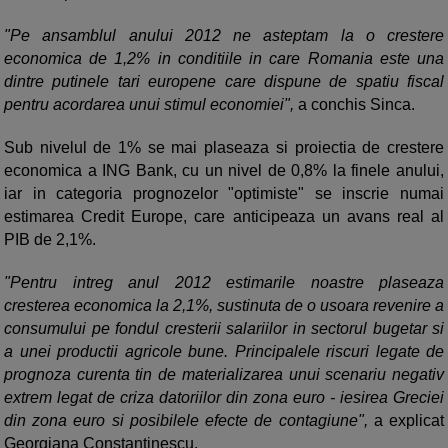
"Pe ansamblul anului 2012 ne asteptam la o crestere
economica de 1,2% in conditiile in care Romania este una
dintre putinele tari europene care dispune de spatiu fiscal
pentru acordarea unui stimul economiei",
a conchis Sinca.
Sub nivelul de 1% se mai plaseaza si proiectia de crestere
economica a ING Bank, cu un nivel de 0,8% la finele anului,
iar in categoria prognozelor "optimiste" se inscrie numai
estimarea Credit Europe, care anticipeaza un avans real al
PIB de 2,1%.
"Pentru intreg anul 2012 estimarile noastre plaseaza
cresterea economica la 2,1%, sustinuta de o usoara revenire a
consumului pe fondul cresterii salariilor in sectorul bugetar si
a unei productii agricole bune. Principalele riscuri legate de
prognoza curenta tin de materializarea unui scenariu negativ
extrem legat de criza datoriilor din zona euro - iesirea Greciei
din zona euro si posibilele efecte de contagiune",
a explicat
Georgiana Constantinescu.