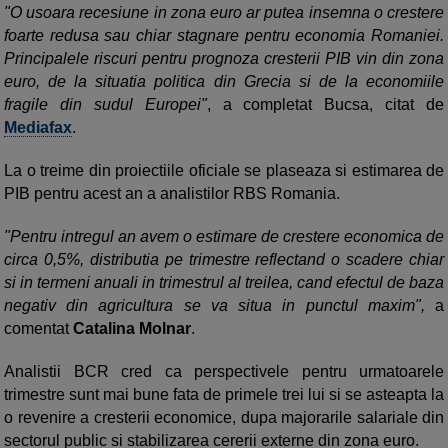
"O usoara recesiune in zona euro ar putea insemna o crestere
foarte redusa sau chiar stagnare pentru economia Romaniei.
Principalele riscuri pentru prognoza cresterii PIB vin din zona
euro, de la situatia politica din Grecia si de la economiile
fragile din sudul Europei"
, a completat Bucsa, citat de
Mediafax
.
La o treime din proiectiile oficiale se plaseaza si estimarea de
PIB pentru acest an a analistilor RBS Romania.
"Pentru intregul an avem o estimare de crestere economica de
circa 0,5%, distributia pe trimestre reflectand o scadere chiar
si in termeni anuali in trimestrul al treilea, cand efectul de baza
negativ din agricultura se va situa in punctul maxim",
a
comentat
Catalina Molnar
.
Analistii BCR cred ca perspectivele pentru urmatoarele
trimestre sunt mai bune fata de primele trei lui si se asteapta la
o revenire a cresterii economice, dupa majorarile salariale din
sectorul public si stabilizarea cererii externe din zona euro.