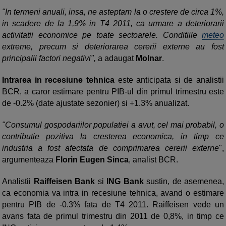
"In termeni anuali, insa, ne asteptam la o crestere de circa 1%,
in scadere de la 1,9% in T4 2011, ca urmare a deteriorarii
activitatii economice pe toate sectoarele. Conditiile
meteo
extreme, precum si deteriorarea cererii externe au fost
principalii factori negativi",
a adaugat
Molnar
.
Intrarea in recesiune tehnica
este anticipata si de analistii
BCR, a caror estimare pentru PIB-ul din primul trimestru este
de -0.2% (date ajustate sezonier) si +1.3% anualizat.
"Consumul gospodariilor populatiei a avut, cel mai probabil, o
contributie pozitiva la cresterea economica, in timp ce
industria a fost afectata de comprimarea cererii externe
",
argumenteaza
Florin Eugen Sinca
, analist BCR.
Analistii
Raiffeisen Bank
si
ING Bank
sustin, de asemenea,
ca economia va intra in recesiune tehnica, avand o estimare
pentru PIB de -0.3% fata de T4 2011. Raiffeisen vede un
avans fata de primul trimestru din 2011 de 0,8%, in timp ce