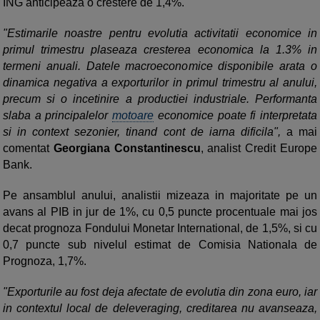
ING anticipeaza o crestere de 1,4%.
"Estimarile noastre pentru evolutia activitatii economice in
primul trimestru plaseaza cresterea economica la 1.3% in
termeni anuali. Datele macroeconomice disponibile arata o
dinamica negativa a exporturilor in primul trimestru al anului,
precum si o incetinire a productiei industriale. Performanta
slaba a principalelor
motoare
economice poate fi interpretata
si in context sezonier, tinand cont de iarna dificila",
a mai
comentat
Georgiana Constantinescu
, analist Credit Europe
Bank.
Pe ansamblul anului, analistii mizeaza in majoritate pe un
avans al PIB in jur de 1%, cu 0,5 puncte procentuale mai jos
decat prognoza Fondului Monetar International, de 1,5%, si cu
0,7 puncte sub nivelul estimat de Comisia Nationala de
Prognoza, 1,7%.
"Exporturile au fost deja afectate de evolutia din zona euro, iar
in contextul local de deleveraging, creditarea nu avanseaza,