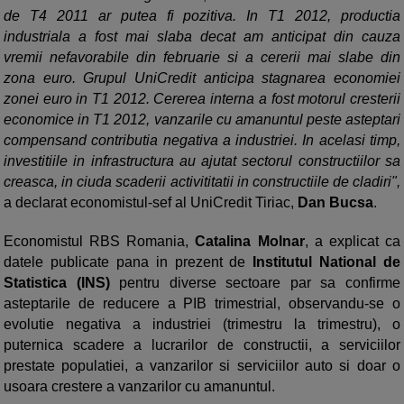
de T4 2011 ar putea fi pozitiva. In T1 2012, productia
industriala a fost mai slaba decat am anticipat din cauza
vremii nefavorabile din februarie si a cererii mai slabe din
zona euro. Grupul UniCredit anticipa stagnarea economiei
zonei euro in T1 2012. Cererea interna a fost motorul cresterii
economice in T1 2012, vanzarile cu amanuntul peste asteptari
compensand contributia negativa a industriei. In acelasi timp,
investitiile in infrastructura au ajutat sectorul constructiilor sa
creasca, in ciuda scaderii activititatii in constructiile de cladiri",
a declarat economistul-sef al UniCredit Tiriac,
Dan Bucsa
.
Economistul RBS Romania,
Catalina Molnar
, a explicat ca
datele publicate pana in prezent de
Institutul National de
Statistica (INS)
pentru diverse sectoare par sa confirme
asteptarile de reducere a PIB trimestrial, observandu-se o
evolutie negativa a industriei (trimestru la trimestru), o
puternica scadere a lucrarilor de constructii, a serviciilor
prestate populatiei, a vanzarilor si serviciilor auto si doar o
usoara crestere a vanzarilor cu amanuntul.