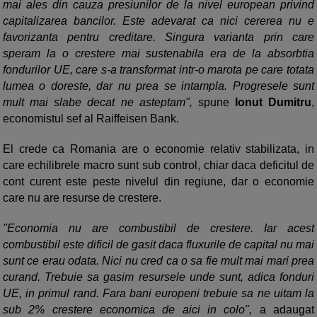
mai ales din cauza presiunilor de la nivel european privind
capitalizarea bancilor. Este adevarat ca nici cererea nu e
favorizanta pentru creditare. Singura varianta prin care
speram la o crestere mai sustenabila era de la absorbtia
fondurilor UE, care s-a transformat intr-o marota pe care totata
lumea o doreste, dar nu prea se intampla. Progresele sunt
mult mai slabe decat ne asteptam",
spune
Ionut Dumitru
,
economistul sef al Raiffeisen Bank.
El crede ca Romania are o economie relativ stabilizata, in
care echilibrele macro sunt sub control, chiar daca deficitul de
cont curent este peste nivelul din regiune, dar o economie
care nu are resurse de crestere.
"Economia nu are combustibil de crestere. Iar acest
combustibil este dificil de gasit daca fluxurile de capital nu mai
sunt ce erau odata. Nici nu cred ca o sa fie mult mai mari prea
curand. Trebuie sa gasim resursele unde sunt, adica fonduri
UE, in primul rand. Fara bani europeni trebuie sa ne uitam la
sub 2% crestere economica de aici in colo",
a adaugat