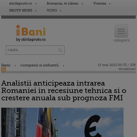
stirileprotv.ro
Romania, te iubesc
Vremea
PROTV NEWS
VOYO
ibani
companii si industrii
15 mai 2012 00:33 / 238
vizualizari
Analistii anticipeaza intrarea
Romaniei in recesiune tehnica si o
crestere anuala sub prognoza FMI