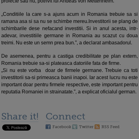
proiecte sau nu, potrivit lui Andeas von Mettenheim.
„Conditiile la care s-a ajuns acum in Romania trebuie sa si
ramana asa si sa nu se schimbe mereu.Investitorii se plang de
schimbarile dese nefacand investitii. Si in anul acesta, intr-
adevar, investitiile germane in Romania au scazut cu doua
treimi. Nu este un semn prea bun.”, a declarat ambasadorul.
De asemenea, pentru a castiga credibilitate pe plan extern,
Romania trebuie sa-si plateasca datoriile fata de firme.
„Si nu este vorba doar de firmele germane. Trebuie ca toti
investitorii sa-si primeasca banii inapoi. Iar acest lucru nu este
important doar pentru firmele respective, este important pentru
reputatia Romaniei in strainatate.”, a explicat oficialul german.
Share it!
Connect
Facebook
Twitter
RSS Feed