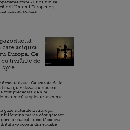
roparlamentare 2019: Cum se
cătorii Uniunii Europene și
iza acestui scrutin
 gazoductul
 care asigura
ru Europa. Ce
cu livrările de
i spre
esecretizate: Catastrofa de la
el mai grav dezastru nuclear
 a fost precedată de alte
de mai mică amploare, ascunse
e gaze naturale în Europa.
nit Ucraina marea câștigătoare
 gazelor rusești, deși Moscova
sibilul s-o scoată din ecuație