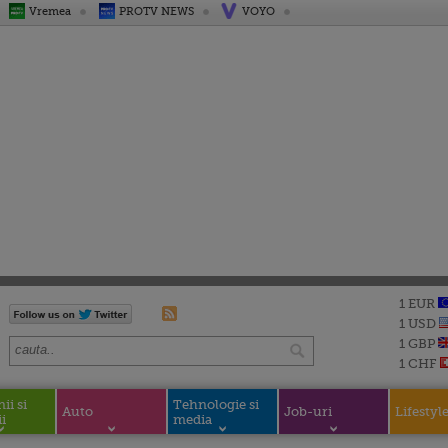
Vremea
PROTV NEWS
VOYO
1 EUR
1 USD
1 GBP
1 CHF
i si
Tehnologie si
Auto
Job-uri
Lifestyl
i
media