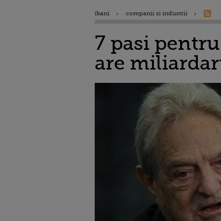
ibani
companii si industrii
7 pasi pentru
are miliarda