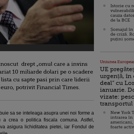
Istorie cu 
vulnerabilă
cauza dator
de la BCE
Șomajul în 
de criză. R
puțini șom
Uniunea Europea
unoscut drept „omul care a invins
UE pregăte
ariat 10 miliarde dolari pe o scadere
urgență, în
 lista cu sapte pasi prin care liderii
deal” cu Lo
euro, potrivit Financial Times.
ianuarie. 
vizate: pesc
transportul 
New York T
buie sa se inteleaga asupra unei noi forme a
intrarea în
 a crea o politica fiscala comuna. Astfel,
americani,
asigura lichiditatea pietei, iar Fondul de
foarte acti
rile.