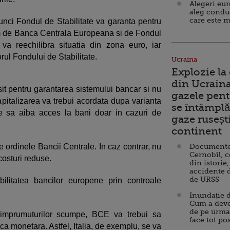
Alegeri eu
aleg condu
care este m
tunci Fondul de Stabilitate va garanta pentru
um de Banca Centrala Europeana si de Fondul
 va reechilibra situatia din zona euro, iar
rul Fondului de Stabilitate.
Ucraina
Explozie la
din Ucraina
osit pentru garantarea sistemului bancar si nu
gazele pent
capitalizarea va trebui acordata dupa varianta
se întâmplă 
e sa aiba acces la bani doar in cazuri de
gaze ruseșt
continent
e ordinele Bancii Centrale. In caz contrar, nu
Documente d
Cernobîl, c
costuri reduse.
din istorie,
accidente 
de URSS
ilitatea bancilor europene prin controale
Inundație d
Cum a deve
de pe urma
 imprumuturilor scumpe, BCE va trebui sa
face tot po
ca monetara. Astfel, Italia, de exemplu, se va