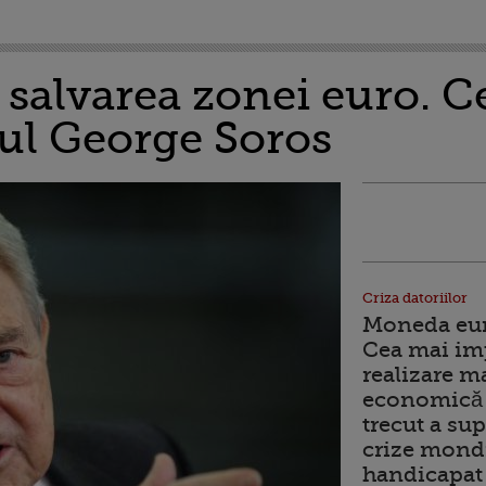
 salvarea zonei euro. 
rul George Soros
Criza datoriilor
Moneda euro
Cea mai im
realizare m
economică 
trecut a sup
crize mondi
handicapat 