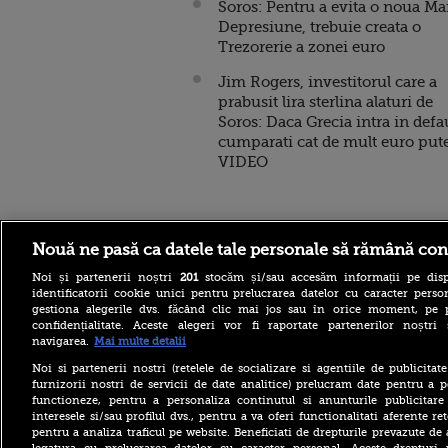
Soros: Pentru a evita o noua Ma
Depresiune, trebuie creata o
Trezorerie a zonei euro
Jim Rogers, investitorul care a
prabusit lira sterlina alaturi de
Soros: Daca Grecia intra in defau
cumparati cat de mult euro pute
VIDEO
Stirileprotv.ro
ilike-it.
Nouă ne pasă ca datele tale personale să rămână con
Noi și partenerii noștri
201
stocăm și/sau accesăm informații pe disp
identificatorii cookie unici pentru prelucrarea datelor cu caracter person
gestiona alegerile dvs. făcând clic mai jos sau în orice moment, pe 
confidențialitate. Aceste alegeri vor fi raportate partenerilor noștr
navigarea.
Mai multe detalii
Reacția Rusiei după ce o
Noi si partenerii nostri (retelele de socializare si agentiile de publicita
dronă explozivă a paralizat
furnizorii nostri de servicii de date analitice) prelucram date pentru a p
aeroportul din Leipzig: „O
functioneze, pentru a personaliza continutul si anunturile publicitare
provocare complet
interesele si/sau profilul dvs., pentru a va oferi functionalitati aferente ret
fabricată”
pentru a analiza traficul pe website. Beneficiati de drepturile prevazute de