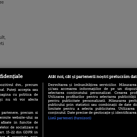
re
lt,
ti
ro
foodstory.ro
Procinema.ro
fidențiale
Atât noi, cât și partenerii noștri prelucrăm dat
ozitivul dvs., precum
Dezvoltarea și îmbunătățirea serviciilor. Măsurarea
și/sau accesarea informațiilor de pe un dispoziti
al. Puteți accepta sau
selectarea conținutului personalizat. Crearea prof
pagina cu politica de
Utilizarea profilurilor pentru selectarea publicității
i și nu vă vor afecta
pentru publicitate personalizată. Măsurarea perfo
publicului prin statistici sau combinații de date di
limitate pentru a selecta publicitatea. Utilizarea
conținutul. Date precise de geolocație și identificarea
te partenere, precum si
ermite website-ului sa
Listă parteneri (furnizori)
(P) Descoperă Lumea
Emoții intense pe
 afisate in functie de
Evenimentelor din România
Sebastian Stan! Iub
elelor de socializare si
cu Transilvania Events!
Annabelle, l-a făcu
 art. 15-22 din GDPR in
(P) Raku, gaming intens și o