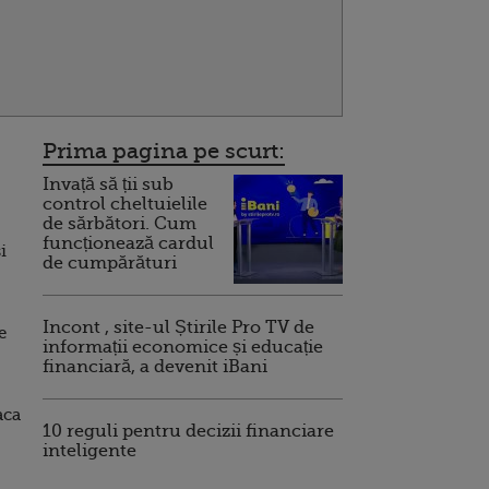
Prima pagina pe scurt:
Invață să ții sub
control cheltuielile
de sărbători. Cum
funcționează cardul
i
de cumpărături
Incont , site-ul Știrile Pro TV de
e
informații economice și educație
financiară, a devenit iBani
aca
10 reguli pentru decizii financiare
inteligente