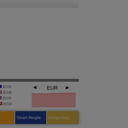
EUR
RON
RON
RON
RON
e
Smart People
Infografice