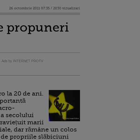
26 octombrie 2011 07:35 / 2030 vizualizari
Ce propuneri
Ads by INTERNET PROTV
 la 20 de ani.
portantă
acro-
a secolului
raviețuit marii
ale, dar rămâne un colos
de propriile slăbiciuni