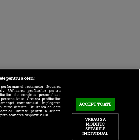
Sport.ro
ele pentru a oferi:
 performanței reclamelor. Stocarea
v. Utilizarea profilurilor pentru
ilurilor de conținut personalizat.
 personalizate. Crearea profilurilor
rmanței conținutului. Înțelegerea
ACCEPT TOATE
n surse diferite. Utilizarea de date
 datelor limitate pentru a selecta
 prin scanarea dispozitivului.
UTA - Rapid 0-0 | Puncte
VREAU SA
împărțite la Arad
MODIFIC
ntru
ita lui,
SETARILE
Reacția lui Yan Diomande
t tată!
INDIVIDUAL
după ce a semnat cu Real
Madrid