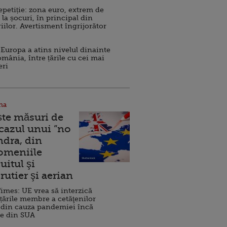
repetiție: zona euro, extrem de
 la șocuri, în principal din
iilor. Avertisment îngrijorător
Europa a atins nivelul dinainte
omânia, între țările cu cei mai
eri
na
ște măsuri de
 cazul unui ”no
ndra, din
Domeniile
uitul şi
rutier şi aerian
imes: UE vrea să interzică
 țările membre a cetăţenilor
 din cauza pandemiei încă
ve din SUA