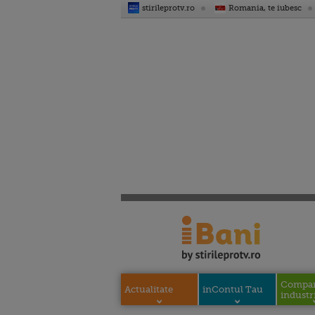
stirileprotv.ro
Romania, te iubesc
Compani
Actualitate
inContul Tau
industri