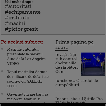
Mai multe despre:
#autoritati
#echipamente
#institutii
#masini
#picior gresit
Pe acelasi subiect:
Prima pagina pe
scurt:
Masinile viitorului,
prezentate la Salonul
Invață să ții
Auto de la Los Angeles
sub control
cheltuielile
VIDEO
de sărbători.
Cum
Topul masinilor de sute
de milioane de dolari ale
funcționează cardul de
sportivilor. GALERIE
cumpărături
FOTO
Guvernul nu are bani sa
Incont , site-ul Știrile Pro
majoreze salariile si
TV de informații
pensiile, dar aloca mai