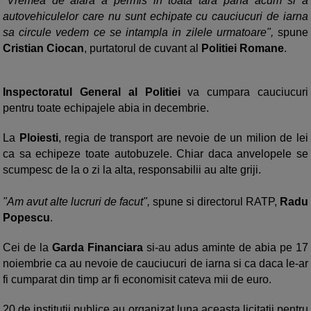
"Vremea de afara a permis in toata tara pana acum si a
autovehiculelor care nu sunt echipate cu cauciucuri de iarna
sa circule vedem ce se intampla in zilele urmatoare",
spune
Cristian Ciocan
, purtatorul de cuvant al
Politiei Romane
.
Inspectoratul General al Politiei
va cumpara cauciucuri
pentru toate echipajele abia in decembrie.
La
Ploiesti
, regia de transport are nevoie de un milion de lei
ca sa echipeze toate autobuzele. Chiar daca anvelopele se
scumpesc de la o zi la alta, responsabilii au alte griji.
"Am avut alte lucruri de facut",
spune si directorul RATP,
Radu
Popescu
.
Cei de la
Garda Financiara
si-au adus aminte de abia pe 17
noiembrie ca au nevoie de cauciucuri de iarna si ca daca le-ar
fi cumparat din timp ar fi economisit cateva mii de euro.
20 de institutii publice au organizat luna aceasta licitatii pentru