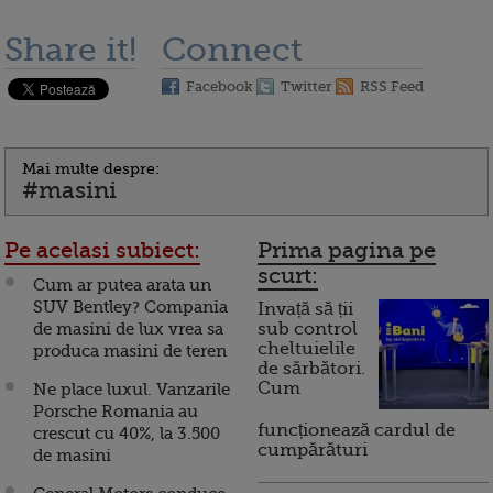
Share it!
Connect
Facebook
Twitter
RSS Feed
Mai multe despre:
#masini
Pe acelasi subiect:
Prima pagina pe
scurt:
Cum ar putea arata un
SUV Bentley? Compania
Invață să ții
de masini de lux vrea sa
sub control
cheltuielile
produca masini de teren
de sărbători.
Cum
Ne place luxul. Vanzarile
Porsche Romania au
funcționează cardul de
crescut cu 40%, la 3.500
cumpărături
de masini