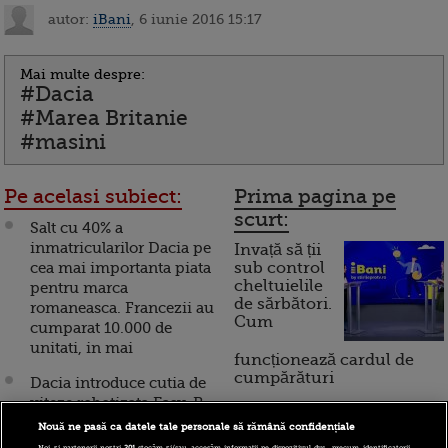
autor:
iBani
, 6 iunie 2016 15:17
Mai multe despre:
#Dacia
#Marea Britanie
#masini
Pe acelasi subiect:
Prima pagina pe
scurt:
Salt cu 40% a
inmatricularilor Dacia pe
Invață să ții
cea mai importanta piata
sub control
cheltuielile
pentru marca
de sărbători.
romaneasca. Francezii au
Cum
cumparat 10.000 de
unitati, in mai
funcționează cardul de
cumpărături
Dacia introduce cutia de
viteze robotizata Easy-R
pe mai multe modele. Cu
Nouă ne pasă ca datele tale personale să rămână confidențiale
Incont , site-ul Știrile Pro
cat se vor vinde masinile
Noi și partenerii noștri
201
stocăm și/sau accesăm informații pe dispozitivul dvs., precum identificatorii