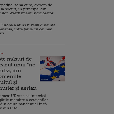
repetiție: zona euro, extrem de
 la șocuri, în principal din
iilor. Avertisment îngrijorător
Europa a atins nivelul dinainte
omânia, între țările cu cei mai
eri
na
ște măsuri de
 cazul unui ”no
ndra, din
Domeniile
uitul şi
rutier şi aerian
imes: UE vrea să interzică
 țările membre a cetăţenilor
 din cauza pandemiei încă
ve din SUA