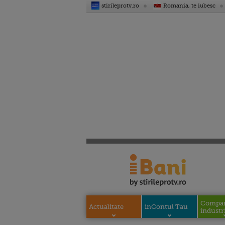
stirileprotv.ro
Romania, te iubesc
Compani
Actualitate
inContul Tau
industri