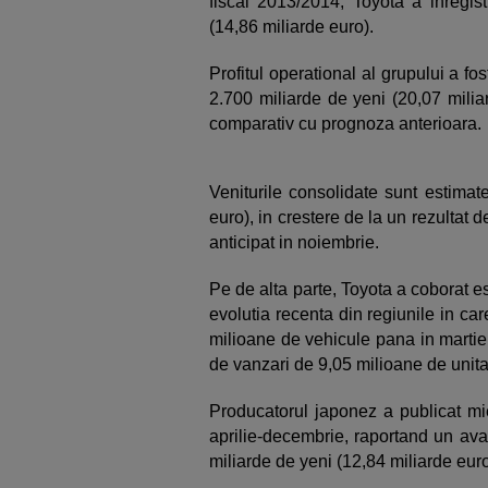
fiscal 2013/2014, Toyota a inregist
(14,86 miliarde euro).
Profitul operational al grupului a f
2.700 miliarde de yeni (20,07 milia
comparativ cu prognoza anterioara.
Veniturile consolidate sunt estimat
euro), in crestere de la un rezultat 
anticipat in noiembrie.
Pe de alta parte, Toyota a coborat es
evolutia recenta din regiunile in c
milioane de vehicule pana in martie
de vanzari de 9,05 milioane de unita
Producatorul japonez a publicat mie
aprilie-decembrie, raportand un ava
miliarde de yeni (12,84 miliarde eur