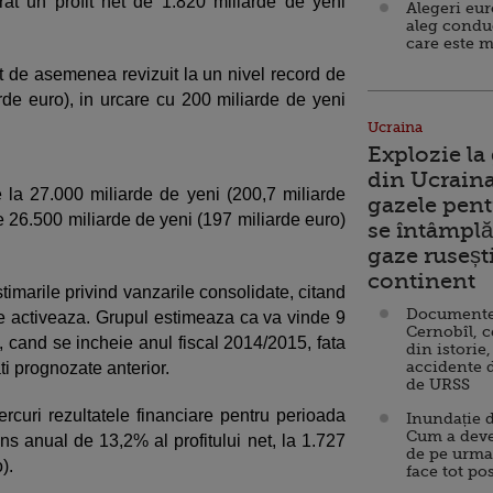
rat un profit net de 1.820 miliarde de yeni
Alegeri eu
aleg condu
care este m
ost de asemenea revizuit la un nivel record de
rde euro), in urcare cu 200 miliarde de yeni
Ucraina
Explozie la
din Ucraina
e la 27.000 miliarde de yeni (200,7 miliarde
gazele pent
de 26.500 miliarde de yeni (197 miliarde euro)
se întâmplă 
gaze ruseșt
continent
timarile privind vanzarile consolidate, citand
Documente d
are activeaza. Grupul estimeaza ca va vinde 9
Cernobîl, c
, cand se incheie anul fiscal 2014/2015, fata
din istorie,
accidente 
ti prognozate anterior.
de URSS
rcuri rezultatele financiare pentru perioada
Inundație d
Cum a deve
ns anual de 13,2% al profitului net, la 1.727
de pe urma
o).
face tot po