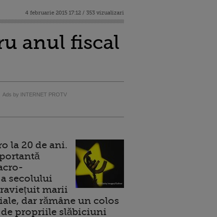
4 februarie 2015 17:12 / 353 vizualizari
u anul fiscal
Ads by INTERNET PROTV
 la 20 de ani.
portantă
acro-
a secolului
raviețuit marii
ale, dar rămâne un colos
de propriile slăbiciuni