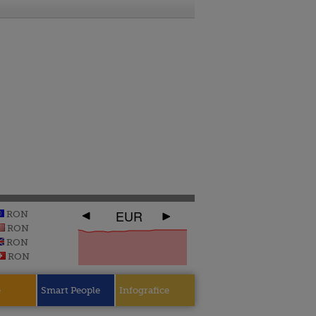
EUR
RON
RON
RON
RON
e
Smart People
Infografice