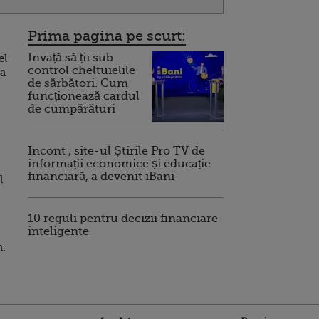
Prima pagina pe scurt:
Invață să ții sub
el
control cheltuielile
ea
de sărbători. Cum
funcționează cardul
de cumpărături
Incont , site-ul Știrile Pro TV de
informații economice și educație
financiară, a devenit iBani
l
10 reguli pentru decizii financiare
inteligente
n.