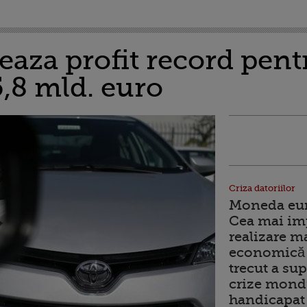
aza profit record pentr
5,8 mld. euro
Criza datoriilor
Moneda euro
Cea mai im
realizare m
economică 
trecut a sup
crize mondi
handicapat 