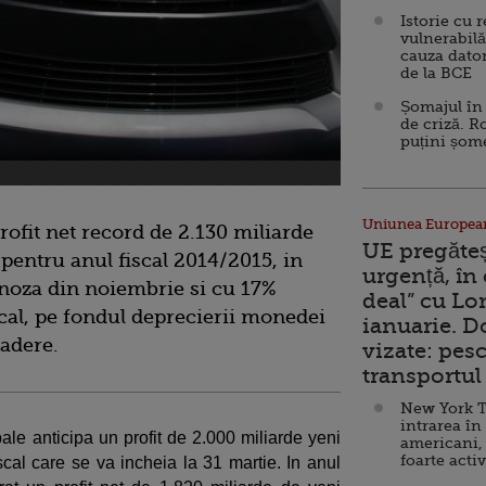
Istorie cu 
vulnerabilă
cauza dator
de la BCE
Șomajul în 
de criză. R
puțini șom
Uniunea Europea
ofit net record de 2.130 miliarde
UE pregăte
 pentru anul fiscal 2014/2015, in
urgență, în
gnoza din noiembrie si cu 17%
deal” cu Lo
scal, pe fondul deprecierii monedei
ianuarie. 
cadere.
vizate: pesc
transportul 
New York T
intrarea în
bale anticipa un profit de 2.000 miliarde yeni
americani,
foarte acti
scal care se va incheia la 31 martie. In anul