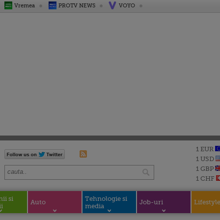
Vremea
PROTV NEWS
VOYO
1 EUR
1 USD
1 GBP
1 CHF
i si
Tehnologie si
Auto
Job-uri
Lifestyl
i
media