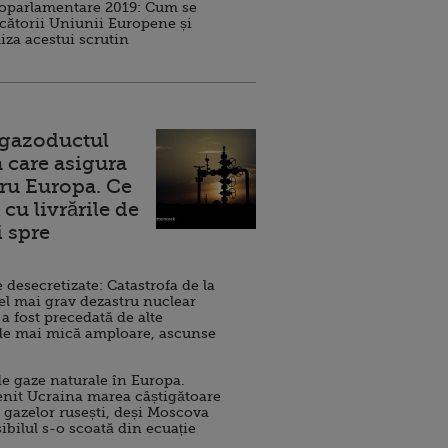
roparlamentare 2019: Cum se
cătorii Uniunii Europene și
iza acestui scrutin
 gazoductul
 care asigura
ru Europa. Ce
cu livrările de
i spre
esecretizate: Catastrofa de la
el mai grav dezastru nuclear
 a fost precedată de alte
de mai mică amploare, ascunse
e gaze naturale în Europa.
nit Ucraina marea câștigătoare
 gazelor rusești, deși Moscova
sibilul s-o scoată din ecuație