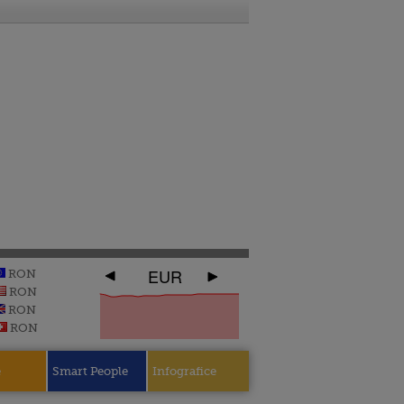
EUR
RON
RON
RON
RON
e
Smart People
Infografice