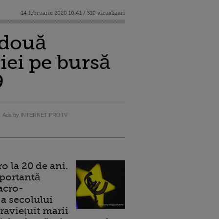
14 februarie 2020 10:41 / 310 vizualizari
 două
iei pe bursă
9
Ads by INTERNET PROTV
 la 20 de ani.
portantă
acro-
a secolului
raviețuit marii