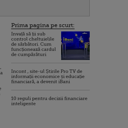
Prima pagina pe scurt:
Invață să ții sub
control cheltuielile
de sărbători. Cum
funcționează cardul
de cumpărături
,
Incont , site-ul Știrile Pro TV de
ma
informații economice și educație
financiară, a devenit iBani
e
e
10 reguli pentru decizii financiare
inteligente