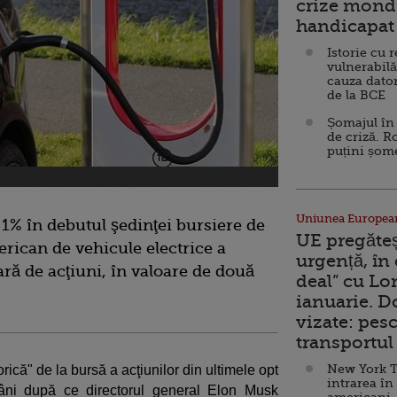
crize mondi
handicapat 
Istorie cu 
vulnerabilă
cauza dator
de la BCE
Șomajul în 
de criză. R
puțini șom
Uniunea Europea
 1% în debutul şedinţei bursiere de
UE pregăte
rican de vehicule electrice a
urgență, în
ră de acţiuni, în valoare de două
deal” cu Lo
ianuarie. 
vizate: pesc
transportul 
New York T
ică" de la bursă a acţiunilor din ultimele opt
intrarea în
âni după ce directorul general Elon Musk