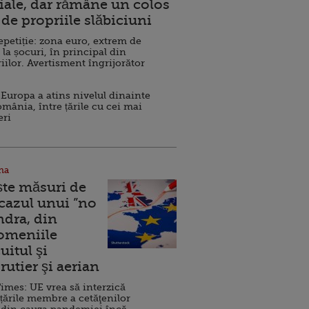
ale, dar rămâne un colos
de propriile slăbiciuni
repetiție: zona euro, extrem de
 la șocuri, în principal din
iilor. Avertisment îngrijorător
Europa a atins nivelul dinainte
omânia, între țările cu cei mai
eri
na
ște măsuri de
 cazul unui ”no
ndra, din
Domeniile
uitul şi
rutier şi aerian
imes: UE vrea să interzică
 țările membre a cetăţenilor