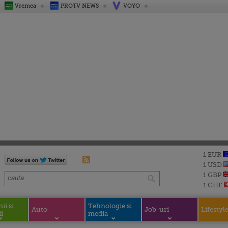
Vremea
PROTV NEWS
VOYO
1 EUR
1 USD
1 GBP
1 CHF
i si
Tehnologie si
Auto
Job-uri
Lifestyl
i
media