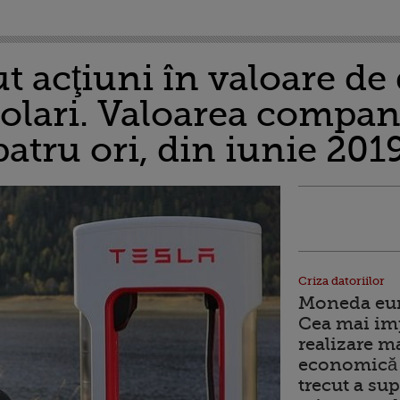
t acţiuni în valoare de
dolari. Valoarea compan
patru ori, din iunie 201
Criza datoriilor
Moneda euro
Cea mai im
realizare m
economică 
trecut a sup