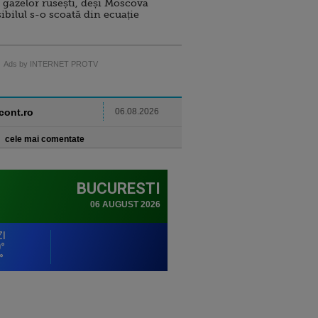
 gazelor rusești, deși Moscova
sibilul s-o scoată din ecuație
Ads by INTERNET PROTV
ncont.ro
06.08.2026
cele mai comentate