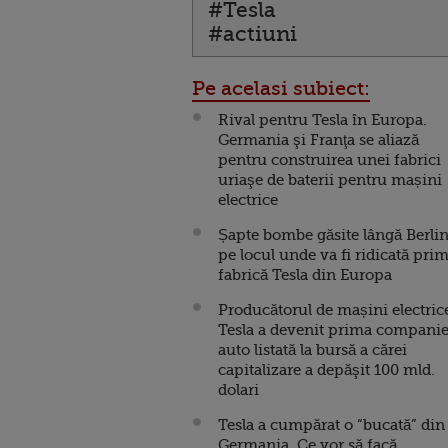
#Tesla
#actiuni
Pe acelasi subiect:
Rival pentru Tesla în Europa.
Germania şi Franţa se aliază
pentru construirea unei fabrici
uriaşe de baterii pentru mașini
electrice
Șapte bombe găsite lângă Berlin
pe locul unde va fi ridicată pri
fabrică Tesla din Europa
Producătorul de mașini electric
Tesla a devenit prima compani
auto listată la bursă a cărei
capitalizare a depăşit 100 mld.
dolari
Tesla a cumpărat o “bucată” din
Germania. Ce vor să facă