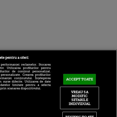
Sport.ro
ele pentru a oferi:
 performanței reclamelor. Stocarea
v. Utilizarea profilurilor pentru
ilurilor de conținut personalizat.
 personalizate. Crearea profilurilor
rmanței conținutului. Înțelegerea
ACCEPT TOATE
n surse diferite. Utilizarea de date
 datelor limitate pentru a selecta
 prin scanarea dispozitivului.
ACUM: KuPS - Universitatea
VREAU SA
Craiova 0-0, pe Sport.ro.
MODIFIC
ntru
Etim, aproape de gol!
ita lui,
SETARILE
t tată!
Steaua sau FCSB? Fostul
INDIVIDUAL
fotbalist al roș-albaștrilor a
, Adela
dat verdictul: „Nu mai ai ce
rol
să le faci”