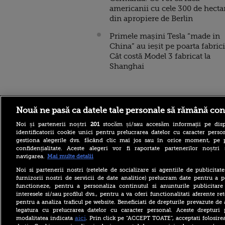
americanii cu cele 300 de hecta
din apropiere de Berlin
Primele mașini Tesla “made in
China” au ieșit pe poarta fabrici
Cât costă Model 3 fabricat la
Shanghai
Stirileprotv.ro
ilike-it.
Nouă ne pasă ca datele tale personale să rămână con
Noi și partenerii noștri
201
stocăm și/sau accesăm informații pe disp
identificatorii cookie unici pentru prelucrarea datelor cu caracter person
gestiona alegerile dvs. făcând clic mai jos sau în orice moment, pe 
confidențialitate. Aceste alegeri vor fi raportate partenerilor noștr
navigarea.
Mai multe detalii
Care este procedura de
Noi si partenerii nostri (retelele de socializare si agentiile de publicita
suspendare din funcție a
furnizorii nostri de servicii de date analitice) prelucram date pentru a p
președintelui României.
functioneze, pentru a personaliza continutul si anunturile publicitare
AUR îl acuză pe Nicușor
interesele si/sau profilul dvs., pentru a va oferi functionalitati aferente ret
Dan de ”încălcări repetate”
pentru a analiza traficul pe website. Beneficiati de drepturile prevazute de
Scandal în jurul Legii
legatura cu prelucrarea datelor cu caracter personal. Aceste drepturi 
Integrității. PSD: USR și PNL
aici
modalitatea indicata
. Prin click pe “ACCEPT TOATE”, acceptati folosire
au contestat la CCR pentru