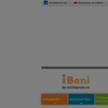
stirileprotv.ro
Romania, te iubesc
Compani
Actualitate
inContul Tau
industri