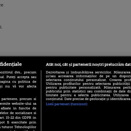
re
i.
ro
foodstory.ro
Procinema.ro
fidențiale
Atât noi, cât și partenerii noștri prelucrăm dat
ozitivul dvs., precum
Dezvoltarea și îmbunătățirea serviciilor. Măsurarea
și/sau accesarea informațiilor de pe un dispoziti
al. Puteți accepta sau
selectarea conținutului personalizat. Crearea prof
pagina cu politica de
Utilizarea profilurilor pentru selectarea publicității
i și nu vă vor afecta
pentru publicitate personalizată. Măsurarea perfo
publicului prin statistici sau combinații de date di
limitate pentru a selecta publicitatea. Utilizarea
conținutul. Date precise de geolocație și identificarea
te partenere, precum si
ermite website-ului sa
Listă parteneri (furnizori)
(P) Descoperă Lumea
Emoții intense pe
 afisate in functie de
Evenimentelor din România
Sebastian Stan! Iub
elelor de socializare si
cu Transilvania Events!
Annabelle, l-a făcu
 art. 15-22 din GDPR in
(P) Raku, gaming intens și o
pot fi exercitate prin
Din 14 septembrie
pauză binemeritată cu...
Popescu revine în 
a tuturor Tehnologiilor
pizza Guseppe