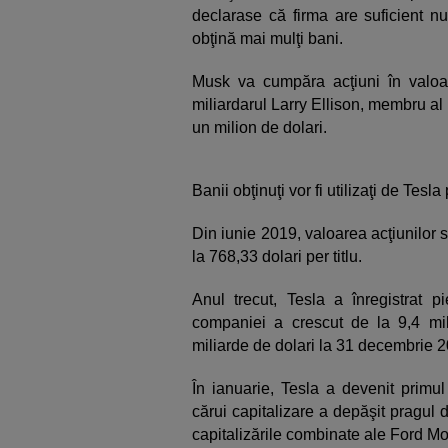
declarase că firma are suficient n
obţină mai mulţi bani.
Musk va cumpăra acţiuni în valoa
miliardarul Larry Ellison, membru al B
un milion de dolari.
Banii obţinuţi vor fi utilizaţi de Tesla
Din iunie 2019, valoarea acţiunilor s
la 768,33 dolari per titlu.
Anul trecut, Tesla a înregistrat p
companiei a crescut de la 9,4 mili
miliarde de dolari la 31 decembrie 
În ianuarie, Tesla a devenit primul
cărui capitalizare a depăşit pragul
capitalizările combinate ale Ford Mo