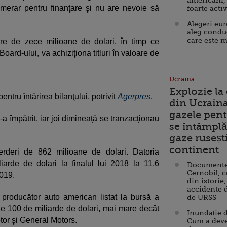
americani,
umerar pentru finanţare şi nu are nevoie să
foarte acti
Alegeri eu
aleg condu
care este m
re de zece milioane de dolari, în timp ce
oard-ului, va achiziţiona titluri în valoare de
Ucraina
Explozie la
 pentru întărirea bilanţului, potrivit
Agerpres
.
din Ucraina
gazele pent
-a împătrit, iar joi dimineaţă se tranzacţionau
se întâmplă 
gaze ruseșt
continent
ierderi de 862 milioane de dolari. Datoria
arde de dolari la finalul lui 2018 la 11,6
Documente d
Cernobîl, c
2019.
din istorie,
accidente 
 producător auto american listat la bursă a
de URSS
 de 100 de miliarde de dolari, mai mare decât
Inundație d
tor şi General Motors.
Cum a deve