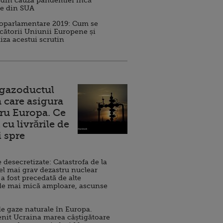
 din cauza pandemiei încă
ve din SUA
roparlamentare 2019: Cum se
cătorii Uniunii Europene și
iza acestui scrutin
 gazoductul
 care asigura
ru Europa. Ce
cu livrările de
i spre
esecretizate: Catastrofa de la
el mai grav dezastru nuclear
 a fost precedată de alte
de mai mică amploare, ascunse
e gaze naturale în Europa.
nit Ucraina marea câștigătoare