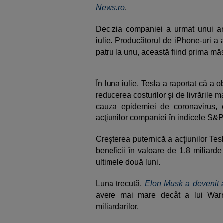
News.ro
.
Decizia companiei a urmat unui anun
iulie. Producătorul de iPhone-uri a 
patru la unu, această fiind prima mă
În luna iulie, Tesla a raportat că a ob
reducerea costurilor şi de livrările 
cauza epidemiei de coronavirus, e
acţiunilor companiei în indicele S&
Creşterea puternică a acţiunilor Te
beneficii în valoare de 1,8 miliarde
ultimele două luni.
Luna trecută,
Elon Musk a devenit 
avere mai mare decât a lui Warren
miliardarilor.