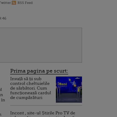
Twitter
RSS Feed
9:46
Prima pagina pe scurt:
Invață să ții sub
control cheltuielile
de sărbători. Cum
l
funcționează cardul
in
de cumpărături
 în
Incont , site-ul Știrile Pro TV de
n