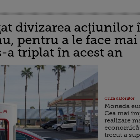
at divizarea acţiunilor 
nu, pentru a le face mai 
-a triplat în acest an
Criza datoriilor
Moneda euro
Cea mai im
realizare m
economică 
trecut a sup