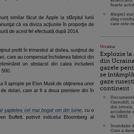
americani,
foarte acti
Alegeri eu
ţ similar făcut de Apple la sfârşitul lunii
aleg condu
care este m
anunţat că va diviza acţiunile în proporţie de
sură de acest fel efectuată după 2014.
Ucraina
ţinut profit în trimestrul al doilea, susţinut de
Explozie la
mari, care au compensat închiderea fabricii din
din Ucraina
liminând un obstacol din calea includerii
gazele pent
P 500.
se întâmplă 
gaze ruseșt
sla îl apropie pe Elon Musk de obţinerea unor
continent
 de dolari, care ar fi a doua premiere din în
Documente d
Cernobîl, c
din istorie,
al şaptelea cel mai bogat om din lume
, cu o
accidente 
de URSS
 Buffett, potrivit indicelui Bloomberg al
Inundație d
Cum a deve