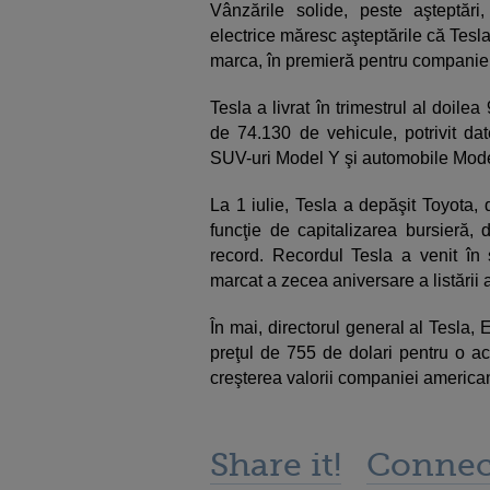
Vânzările solide, peste aşteptări
electrice măresc aşteptările că Tesla a
marca, în premieră pentru companie, 
Tesla a livrat în trimestrul al doile
de 74.130 de vehicule, potrivit dat
SUV-uri Model Y şi automobile Mode
La 1 iulie, Tesla a depăşit Toyota,
funcţie de capitalizarea bursieră, 
record. Recordul Tesla a venit î
marcat a zecea aniversare a listării a
În mai, directorul general al Tesla,
preţul de 755 de dolari pentru o ac
creşterea valorii companiei america
Share it!
Connec