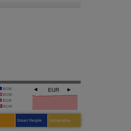
EUR
RON
RON
RON
RON
e
Smart People
Infografice