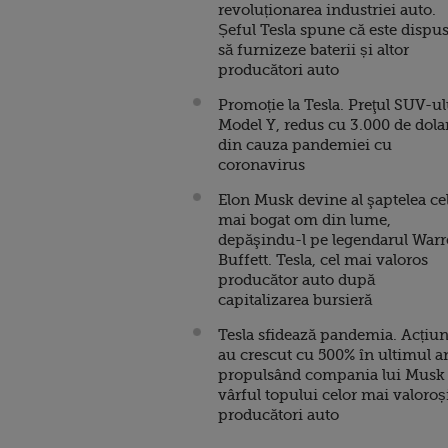
revoluționarea industriei auto.
Șeful Tesla spune că este dispu
să furnizeze baterii și altor
producători auto
Promoție la Tesla. Preţul SUV-ul
Model Y, redus cu 3.000 de dolar
din cauza pandemiei cu
coronavirus
Elon Musk devine al şaptelea ce
mai bogat om din lume,
depăşindu-l pe legendarul War
Buffett. Tesla, cel mai valoros
producător auto după
capitalizarea bursieră
Tesla sfidează pandemia. Acțiun
au crescut cu 500% în ultimul a
propulsând compania lui Musk
vârful topului celor mai valoroș
producători auto