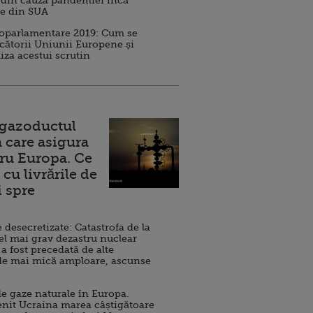
 din cauza pandemiei încă
ve din SUA
roparlamentare 2019: Cum se
cătorii Uniunii Europene și
iza acestui scrutin
 gazoductul
 care asigura
ru Europa. Ce
cu livrările de
i spre
esecretizate: Catastrofa de la
el mai grav dezastru nuclear
 a fost precedată de alte
de mai mică amploare, ascunse
e gaze naturale în Europa.
nit Ucraina marea câștigătoare