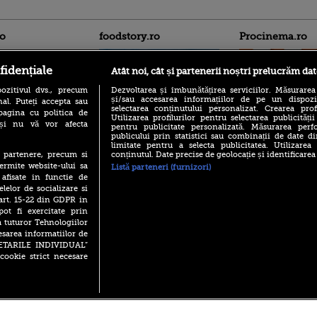
ro
foodstory.ro
Procinema.ro
fidențiale
Atât noi, cât și partenerii noștri prelucrăm dat
ozitivul dvs., precum
Dezvoltarea și îmbunătățirea serviciilor. Măsurarea
și/sau accesarea informațiilor de pe un dispoziti
al. Puteți accepta sau
selectarea conținutului personalizat. Crearea prof
pagina cu politica de
Utilizarea profilurilor pentru selectarea publicității
i și nu vă vor afecta
pentru publicitate personalizată. Măsurarea perfo
publicului prin statistici sau combinații de date di
(P) Descoperă Lumea
Emoții intense pe
limitate pentru a selecta publicitatea. Utilizarea
Evenimentelor din România
Sebastian Stan! Iub
conținutul. Date precise de geolocație și identificarea
te partenere, precum si
cu Transilvania Events!
Annabelle, l-a făcu
ermite website-ului sa
Listă parteneri (furnizori)
(P) Raku, gaming intens și o
 afisate in functie de
Din 14 septembrie
pauză binemeritată cu...
elelor de socializare si
Popescu revine în 
pizza Guseppe
 art. 15-22 din GDPR in
principal la Pro T
pot fi exercitate prin
(P) Poți folosi bonurile de
La 88 de ani și du
a tuturor Tehnologiilor
masă pentru a comanda
carieră fabuloasă î
mâncare acasă? Lista
esarea informatiilor de
Anthony Hopkins 
aplicațiilor care le acceptă
SETARILE INDIVIDUAL”
lansează oficial î
cookie strict necesare
 2026 PRO TV S.R.L |
Politica de Cookie
|
Politica Confidential