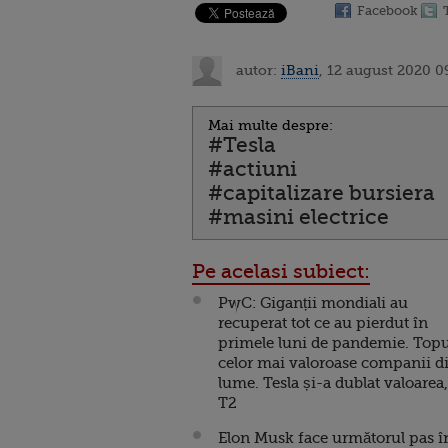
Facebook
autor:
iBani
, 12 august 2020 0
Mai multe despre:
#Tesla
#actiuni
#capitalizare bursiera
#masini electrice
Pe acelasi subiect:
PwC: Giganții mondiali au
recuperat tot ce au pierdut în
primele luni de pandemie. Topu
celor mai valoroase companii d
lume. Tesla și-a dublat valoarea,
T2
Elon Musk face următorul pas î