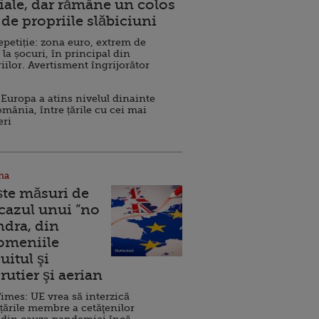
ale, dar rămâne un colos
de propriile slăbiciuni
repetiție: zona euro, extrem de
 la șocuri, în principal din
iilor. Avertisment îngrijorător
Europa a atins nivelul dinainte
omânia, între țările cu cei mai
eri
na
ște măsuri de
 cazul unui ”no
ndra, din
Domeniile
uitul şi
rutier şi aerian
imes: UE vrea să interzică
 țările membre a cetăţenilor