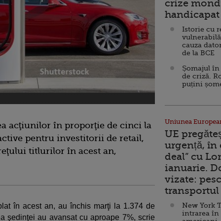
crize mondi
handicapat 
Istorie cu 
vulnerabilă
cauza dator
de la BCE
Șomajul în 
de criză. R
puțini șom
Uniunea Europea
a acţiunilor în proporţie de cinci la
UE pregăte
ctive pentru investitorii de retail,
urgență, în
ţului titlurilor în acest an,
deal” cu Lo
ianuarie. 
vizate: pesc
transportul 
New York T
iplat în acest an, au închis marţi la 1.374 de
intrarea în
rea şedinţei au avansat cu aproape 7%, scrie