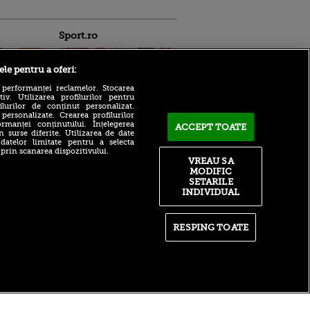
Sport.ro
ele pentru a oferi:
 performanței reclamelor. Stocarea
v. Utilizarea profilurilor pentru
ilurilor de conținut personalizat.
 personalizate. Crearea profilurilor
rmanței conținutului. Înțelegerea
ACCEPT TOATE
ANAD a făcut anunțul după
n surse diferite. Utilizarea de date
ce TAS a dat verdictul în
ntru
 datelor limitate pentru a selecta
scandalul de dopaj în care
ita lui,
 prin scanarea dispozitivului.
este vizat Cosmin Matei
t tată!
VREAU SA
MODIFIC
Adrian Mazilu a semnat:
, Adela
SETARILE
”Este noul nostru jucător”
rol
INDIVIDUAL
V
Rapid a adus un atacant
care a uitat să marcheze.
pă o
Cifrele care ridică semne de
n film, Sir
RESPING TOATE
întrebare
se
n muzică
itate
|
RSS