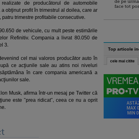
de pe urma
, realizate de producătorul de automobile
face tot po
 obţinut profit în trimestrul al doilea, care ar
patru trimestre profitabile consecutive.
a 90.650 de vehicule, cu mult peste estimările
elor Refinitiv. Compania a livrat 80.050 de
l 3.
Top articole i
 devenind cel mai valoros producător auto în
cele mai citite
după ce acţiunile sale au atins noi niveluri
n săptămâna în care compania americană a
cţiunilor sale.
 Elon Musk, afirma într-un mesaj pe Twitter că
ţiune este "prea ridicat", ceea ce nu a oprit
ne.
t