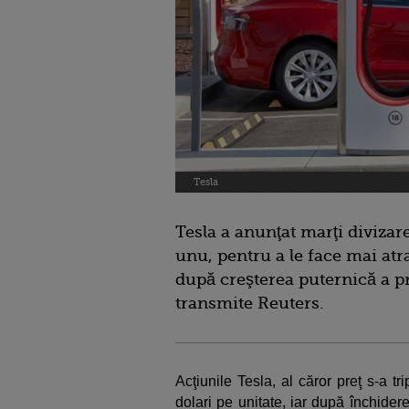
Tesla
Tesla a anunţat marţi divizare
unu, pentru a le face mai atra
după creşterea puternică a pre
transmite Reuters.
Acţiunile Tesla, al căror preţ s-a tr
dolari pe unitate, iar după închide