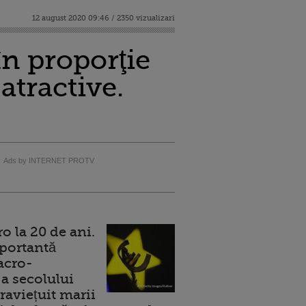
12 august 2020 09:46 / 2350 vizualizari
în proporţie
atractive.
Ads by INTERNET PROTV
 la 20 de ani.
portantă
acro-
a secolului
raviețuit marii