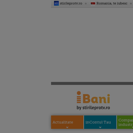
stirileprotv.ro
Romania, te iubesc
Compani
Actualitate
inContul Tau
industri