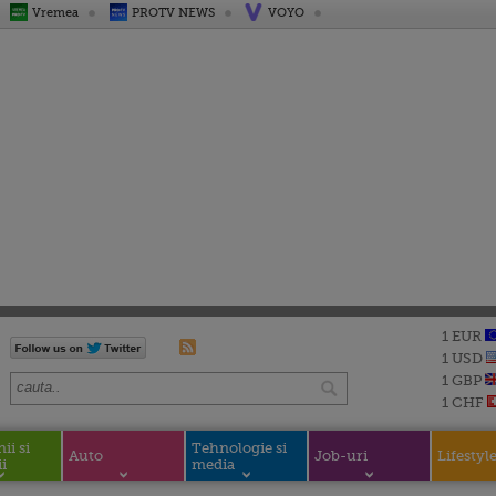
Vremea
PROTV NEWS
VOYO
1 EUR
1 USD
1 GBP
1 CHF
i si
Tehnologie si
Auto
Job-uri
Lifestyl
i
media