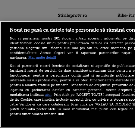
Stirileprotv.ro
ilike-it.
Nouă ne pasă ca datele tale personale să rămână con
Noi și partenerii noștri
201
stocăm și/sau accesăm informații pe disp
identificatorii cookie unici pentru prelucrarea datelor cu caracter person
gestiona alegerile dvs. făcând clic mai jos sau în orice moment, pe 
confidențialitate. Aceste alegeri vor fi raportate partenerilor noștr
Un muncitor moldovean,
navigarea.
Mai multe detalii
lăsat să moară pe șantier de
șase colegi români. Nimeni
Noi si partenerii nostri (retelele de socializare si agentiile de publicita
nu a sunat la ambulanță
furnizorii nostri de servicii de date analitice) prelucram date pentru a p
timp de două ore
functioneze, pentru a personaliza continutul si anunturile publicitare
interesele si/sau profilul dvs., pentru a va oferi functionalitati aferente ret
Arabia Saudită, Turcia și
pentru a analiza traficul pe website. Beneficiati de drepturile prevazute de
Pakistanul, acord de
apărare comună. „Orice
legatura cu prelucrarea datelor cu caracter personal. Aceste drepturi 
atac armat împotriva unuia,
aici
modalitatea indicata
. Prin click pe “ACCEPT TOATE”, acceptati folosire
un atac împotriva tuturor”
de tip Cookie, care implica inclusiv acceptul dvs. cu privire la stocarea/acc
catre Vendor-ii cu care colaboram. Prin click pe “VREAU SA MODIFIC 
O femeie de 82 de ani și-a
puteti schimba preferintele in mod individual, mai putin cele legate de 
recăpătat vederea cu
pentru functionarea website-ului.
ajutorul inteligenței
artificiale. „Nu credeam că
voi putea vedea din nou”
Copyright ©