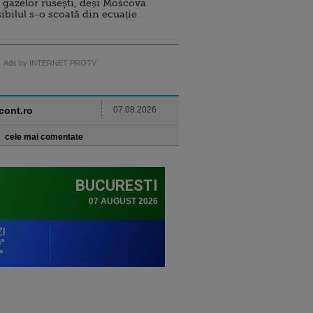
 gazelor rusești, deși Moscova
sibilul s-o scoată din ecuație
Ads by INTERNET PROTV
ncont.ro
07.08.2026
cele mai comentate