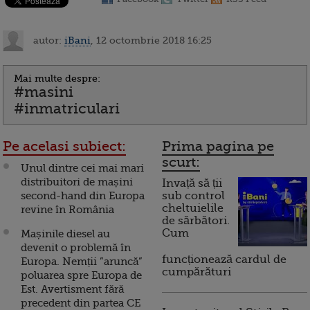
autor:
iBani
, 12 octombrie 2018 16:25
Mai multe despre:
#masini
#inmatriculari
Pe acelasi subiect:
Prima pagina pe
scurt:
Unul dintre cei mai mari
distribuitori de mașini
Invață să ții
second-hand din Europa
sub control
cheltuielile
revine în România
de sărbători.
Cum
Mașinile diesel au
devenit o problemă în
funcționează cardul de
Europa. Nemții ”aruncă”
cumpărături
poluarea spre Europa de
Est. Avertisment fără
precedent din partea CE