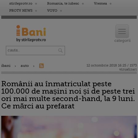
stirileprotv.ro
Romania, te iubesc
Vremea
PROTV NEWS
VOYO
ibani
auto
12 octombrie 2018 16:25 / 1573
vizualizari
Românii au înmatriculat peste
100.000 de mașini noi și de peste trei
ori mai multe second-hand, la 9 luni.
Ce mărci au prefarat