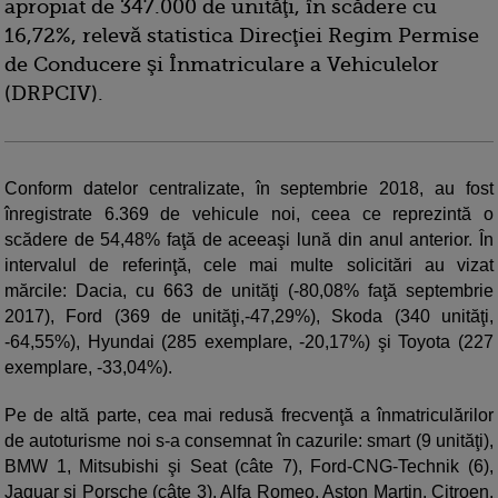
apropiat de 347.000 de unităţi, în scădere cu
16,72%, relevă statistica Direcţiei Regim Permise
de Conducere şi Înmatriculare a Vehiculelor
(DRPCIV).
Conform datelor centralizate, în septembrie 2018, au fost
înregistrate 6.369 de vehicule noi, ceea ce reprezintă o
scădere de 54,48% faţă de aceeaşi lună din anul anterior. În
intervalul de referinţă, cele mai multe solicitări au vizat
mărcile: Dacia, cu 663 de unităţi (-80,08% faţă septembrie
2017), Ford (369 de unităţi,-47,29%), Skoda (340 unităţi,
-64,55%), Hyundai (285 exemplare, -20,17%) şi Toyota (227
exemplare, -33,04%).
Pe de altă parte, cea mai redusă frecvenţă a înmatriculărilor
de autoturisme noi s-a consemnat în cazurile: smart (9 unităţi),
BMW 1, Mitsubishi şi Seat (câte 7), Ford-CNG-Technik (6),
Jaguar şi Porsche (câte 3), Alfa Romeo, Aston Martin, Citroen,