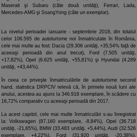
Maserati şi Subaru (câte două unităţi), Ferrari, Lada,
Mercedes-AMG şi SsangYong (câte un exemplar).
La nivelul perioadei ianuarie - septembrie 2018, din totalul
celor 106.595 de autoturisme noi înmatriculate în România,
cele mai multe au fost: Dacia (29.306 unităţi, +35,54% faţă de
aceeaşi perioadă din anul trecut), Ford (7.505 unităţi,
+17,82%), Opel (6.625 unităţi, +55,81%) şi Hyundai (4.289
unităţi, +43,44%).
În ceea ce priveşte înmatriculările de autoturisme second
hand, statistica DRPCIV relevă că, în primele nouă luni ale
anului, acestea au ajuns la 346.918 exemplare, în scădere cu
16,72% comparativ cu aceeaşi perioadă din 2017.
La acest capitol, cele mai multe înmatriculări s-au înregistrat
la: Volkswagen (87.160 exemplare, -8,84%), Opel (36.718
unităţi, -21,65%), BMW (33.483 unităţi, +5,44%), Audi (32.526
exemplare, +4,22%), Ford (31.920 unităţi, -20,38%),