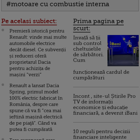
#motoare cu combustie interna
Pe acelasi subiect:
Prima pagina pe
scurt:
Premieră istorică pentru
Renault: vinde mai multe
Invață să ții
automobile electrice
sub control
cheltuielile
decât diesel. Ce subvenții
de sărbători.
și reduceri oferă
Cum
proprietarul Dacia
pentru achizița de
funcționează cardul de
mașini ”verzi”
cumpărături
Renault a lansat Dacia
Spring, primul model
Incont , site-ul Știrile Pro
100% electric fabricat în
TV de informații
România, despre care
economice și educație
spune că va fi ”cea mai
financiară, a devenit iBani
ieftină mașină electrică
de pe piaţă”. Când va
putea fi cumpărată
10 reguli pentru decizii
financiare inteligente