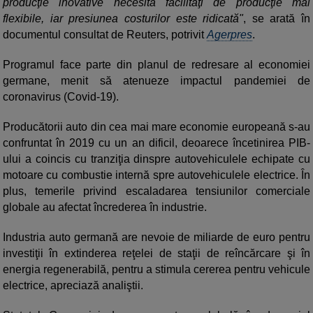
producţie inovative necesită facilităţi de producţie mai
flexibile, iar presiunea costurilor este ridicată"
, se arată în
documentul consultat de Reuters, potrivit
Agerpres
.
Programul face parte din planul de redresare al economiei
germane, menit să atenueze impactul pandemiei de
coronavirus (Covid-19).
Producătorii auto din cea mai mare economie europeană s-au
confruntat în 2019 cu un an dificil, deoarece încetinirea PIB-
ului a coincis cu tranziţia dinspre autovehiculele echipate cu
motoare cu combustie internă spre autovehiculele electrice. În
plus, temerile privind escaladarea tensiunilor comerciale
globale au afectat încrederea în industrie.
Industria auto germană are nevoie de miliarde de euro pentru
investiţii în extinderea reţelei de staţii de reîncărcare şi în
energia regenerabilă, pentru a stimula cererea pentru vehicule
electrice, apreciază analiştii.