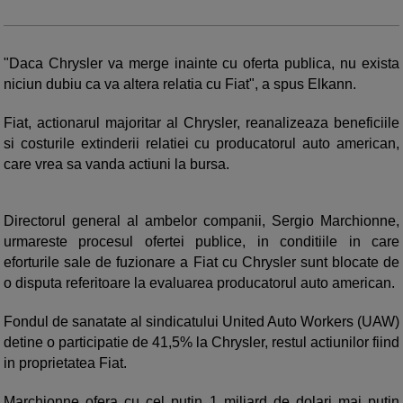
"Daca Chrysler va merge inainte cu oferta publica, nu exista
niciun dubiu ca va altera relatia cu Fiat", a spus Elkann.
Fiat, actionarul majoritar al Chrysler, reanalizeaza beneficiile
si costurile extinderii relatiei cu producatorul auto american,
care vrea sa vanda actiuni la bursa.
Directorul general al ambelor companii, Sergio Marchionne,
urmareste procesul ofertei publice, in conditiile in care
eforturile sale de fuzionare a Fiat cu Chrysler sunt blocate de
o disputa referitoare la evaluarea producatorul auto american.
Fondul de sanatate al sindicatului United Auto Workers (UAW)
detine o participatie de 41,5% la Chrysler, restul actiunilor fiind
in proprietatea Fiat.
Marchionne ofera cu cel putin 1 miliard de dolari mai putin