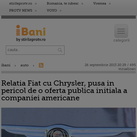
stirileprotv.ro
Romania, te iubesc
Vremea
PROTV NEWS
VOYO
ibani
auto
26 septembrie 2013 20:29 / 495
vizualizari
Relatia Fiat cu Chrysler, pusa in
pericol de o oferta publica initiala a
companiei americane