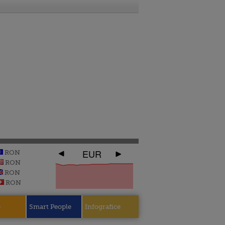
EUR
RON
RON
RON
RON
e
Smart People
Infografice