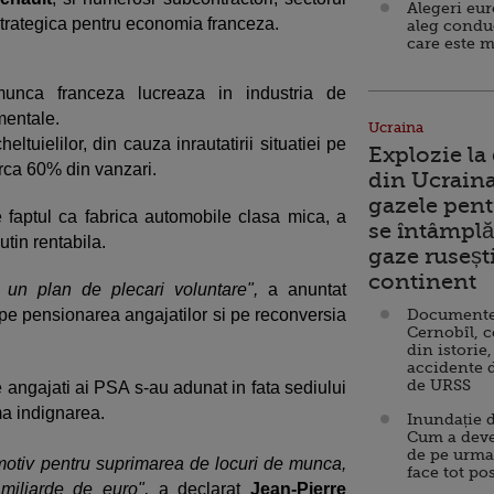
Alegeri eu
strategica pentru economia franceza.
aleg condu
care este m
unca franceza lucreaza in industria de
mentale.
Ucraina
ltuielilor, din cauza inrautatirii situatiei pe
Explozie la
rca 60% din vanzari.
din Ucraina
gazele pent
 faptul ca fabrica automobile clasa mica, a
se întâmplă 
tin rentabila.
gaze ruseșt
continent
 un plan de plecari voluntare",
a anuntat
e pensionarea angajatilor si pe reconversia
Documente d
Cernobîl, c
din istorie,
accidente 
de URSS
 angajati ai PSA s-au adunat in fata sediului
ma indignarea.
Inundație d
Cum a deve
de pe urma
 motiv pentru suprimarea de locuri de munca,
face tot po
 miliarde de euro",
a declarat
Jean-Pierre