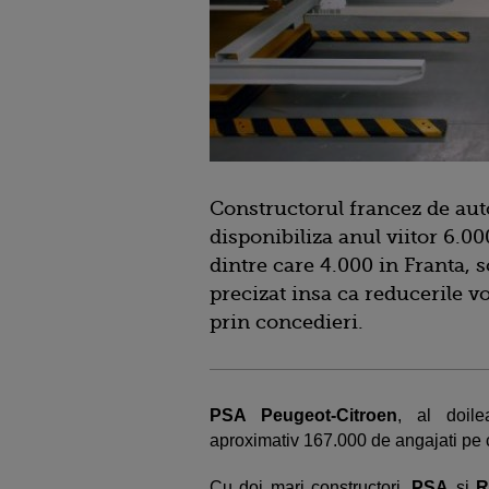
Constructorul francez de au
disponibiliza anul viitor 6.0
dintre care 4.000 in Franta, 
precizat insa ca reducerile vo
prin concedieri.
PSA Peugeot-Citroen
, al doil
aproximativ 167.000 de angajati pe 
Cu doi mari constructori,
PSA
si
R