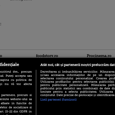
a
c
ro
foodstory.ro
Procinema.ro
fidențiale
Atât noi, cât și partenerii noștri prelucrăm dat
ozitivul dvs., precum
Dezvoltarea și îmbunătățirea serviciilor. Măsurarea
și/sau accesarea informațiilor de pe un dispoziti
al. Puteți accepta sau
selectarea conținutului personalizat. Crearea prof
pagina cu politica de
Utilizarea profilurilor pentru selectarea publicității
i și nu vă vor afecta
pentru publicitate personalizată. Măsurarea perfo
publicului prin statistici sau combinații de date di
limitate pentru a selecta publicitatea. Utilizarea
(P) Descoperă Lumea
Nikolaj Coster-Wa
conținutul. Date precise de geolocație și identificarea
te partenere, precum si
Evenimentelor din România
Urzeala Tronurilor
ermite website-ului sa
Listă parteneri (furnizori)
cu Transilvania Events!
Annabelle Wallis,
 afisate in functie de
lui Sebastian Stan,
(P) Raku, gaming intens și o
elelor de socializare si
prinși într-o curs
pauză binemeritată cu...
 art. 15-22 din GDPR in
pizza Guseppe