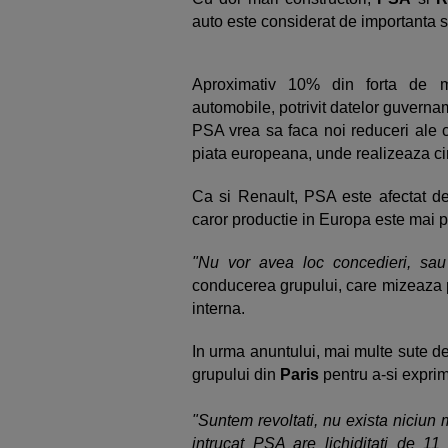
auto este considerat de importanta 
Aproximativ 10% din forta de m
automobile, potrivit datelor guverna
PSA vrea sa faca noi reduceri ale che
piata europeana, unde realizeaza ci
Ca si Renault, PSA este afectat de
caror productie in Europa este mai pu
"Nu vor avea loc concedieri, sau
conducerea grupului, care mizeaza p
interna.
In urma anuntului, mai multe sute de
grupului din
Paris
pentru a-si expri
"Suntem revoltati, nu exista niciun
intrucat PSA are lichiditati de 11