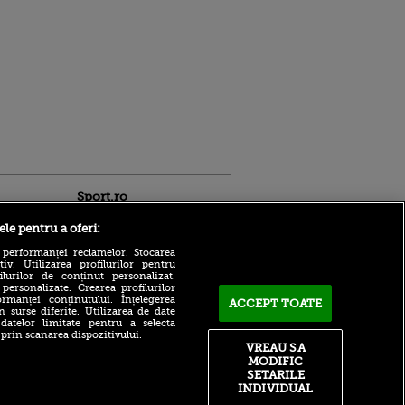
Sport.ro
ele pentru a oferi:
 performanței reclamelor. Stocarea
v. Utilizarea profilurilor pentru
ilurilor de conținut personalizat.
 personalizate. Crearea profilurilor
rmanței conținutului. Înțelegerea
ACCEPT TOATE
n surse diferite. Utilizarea de date
Toni Petrea a explicat
 datelor limitate pentru a selecta
motivul din spatele
ldau din
 prin scanarea dispozitivului.
rezultatelor slabe de la
 și
VREAU SA
FCSB: „Cred că este normal,
 logodnica
MODIFIC
nu e despre atitudine”
 sunt
SETARILE
ă criminală
INDIVIDUAL
Marea problemă de la FCSB,
dezbătută în direct: ”Asta nu