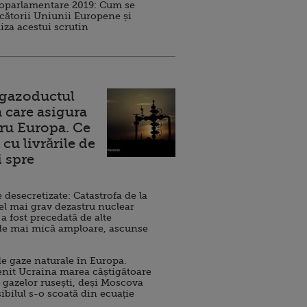
roparlamentare 2019: Cum se
cătorii Uniunii Europene și
iza acestui scrutin
 gazoductul
 care asigura
ru Europa. Ce
cu livrările de
i spre
esecretizate: Catastrofa de la
el mai grav dezastru nuclear
 a fost precedată de alte
de mai mică amploare, ascunse
e gaze naturale în Europa.
nit Ucraina marea câștigătoare
 gazelor rusești, deși Moscova
sibilul s-o scoată din ecuație