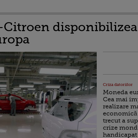
Citroen disponibilizea
uropa
Criza datoriilor
Moneda euro
Cea mai im
realizare m
economică 
trecut a sup
crize mondi
handicapat 