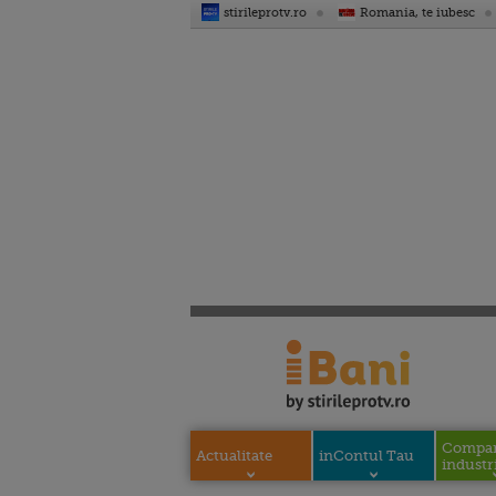
stirileprotv.ro
Romania, te iubesc
Compani
Actualitate
inContul Tau
industri