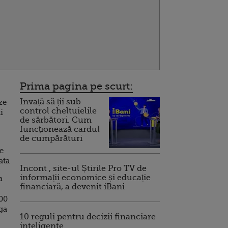
Prima pagina pe scurt:
Invață să ții sub
ze
control cheltuielile
i
de sărbători. Cum
funcționează cardul
de cumpărături
e
ata
Incont , site-ul Știrile Pro TV de
informații economice și educație
a
financiară, a devenit iBani
00
ga
10 reguli pentru decizii financiare
inteligente