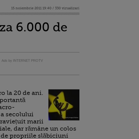
15 noiembrie 2011 19:40 / 330 vizualizari
za 6.000 de
Ads by INTERNET PROTV
 la 20 de ani.
portantă
acro-
a secolului
raviețuit marii
ale, dar rămâne un colos
de propriile slăbiciuni