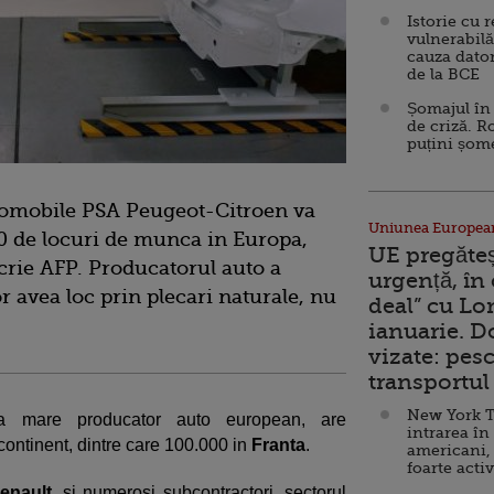
Istorie cu 
vulnerabilă
cauza dator
de la BCE
Șomajul în 
de criză. R
puțini șom
tomobile PSA Peugeot-Citroen va
Uniunea Europea
00 de locuri de munca in Europa,
UE pregăte
scrie AFP. Producatorul auto a
urgență, în
r avea loc prin plecari naturale, nu
deal” cu Lo
ianuarie. 
vizate: pesc
transportul 
New York T
ea mare producator auto european, are
intrarea în
continent, dintre care 100.000 in
Franta
.
americani,
foarte acti
enault
, si numerosi subcontractori, sectorul