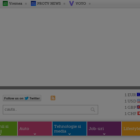
Vremea
PROTV NEWS
VOYO
1 EUR
1 USD
1 GBP
1 CHF
i si
Tehnologie si
Auto
Job-uri
Lifestyl
i
media