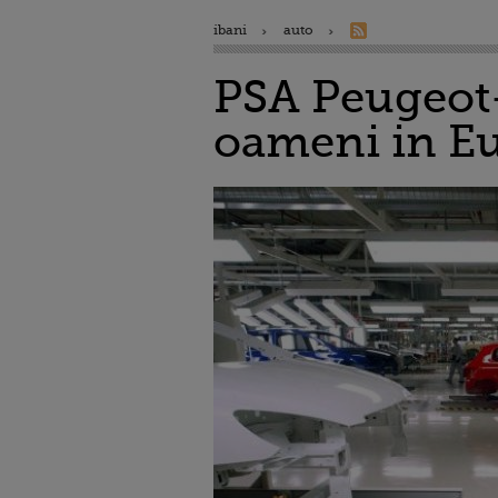
ibani
auto
PSA Peugeot-
oameni in E