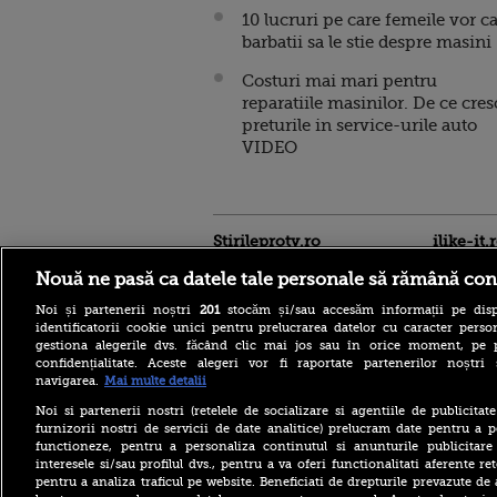
10 lucruri pe care femeile vor c
barbatii sa le stie despre masini
Costuri mai mari pentru
reparatiile masinilor. De ce cres
preturile in service-urile auto
VIDEO
Stirileprotv.ro
ilike-it.
Nouă ne pasă ca datele tale personale să rămână con
Noi și partenerii noștri
201
stocăm și/sau accesăm informații pe disp
identificatorii cookie unici pentru prelucrarea datelor cu caracter person
gestiona alegerile dvs. făcând clic mai jos sau în orice moment, pe 
confidențialitate. Aceste alegeri vor fi raportate partenerilor noștr
navigarea.
Mai multe detalii
Cele mai puternice
pașapoarte din lume în
Noi si partenerii nostri (retelele de socializare si agentiile de publicita
2026. Pe ce loc se află
furnizorii nostri de servicii de date analitice) prelucram date pentru a p
România și câte destinații
functioneze, pentru a personaliza continutul si anunturile publicitare
pot vizita românii fără viză
interesele si/sau profilul dvs., pentru a va oferi functionalitati aferente ret
pentru a analiza traficul pe website. Beneficiati de drepturile prevazute de
Ce l-a nemulțumit pe