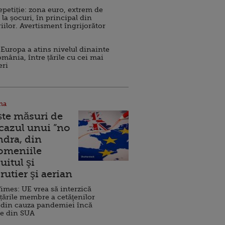
repetiție: zona euro, extrem de
 la șocuri, în principal din
iilor. Avertisment îngrijorător
Europa a atins nivelul dinainte
omânia, între țările cu cei mai
eri
na
ște măsuri de
 cazul unui ”no
ndra, din
Domeniile
uitul şi
rutier şi aerian
imes: UE vrea să interzică
 țările membre a cetăţenilor
 din cauza pandemiei încă
ve din SUA