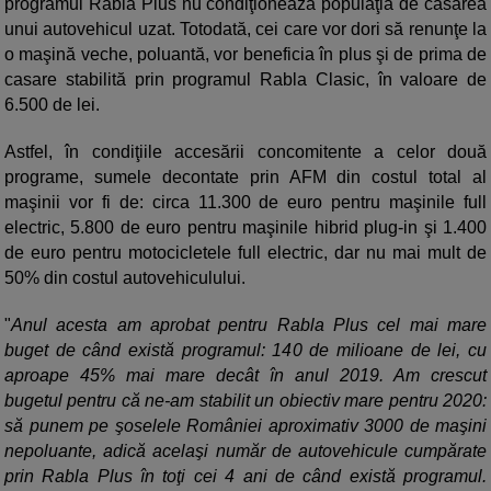
programul Rabla Plus nu condiţionează populaţia de casarea
unui autovehicul uzat. Totodată, cei care vor dori să renunţe la
o maşină veche, poluantă, vor beneficia în plus şi de prima de
casare stabilită prin programul Rabla Clasic, în valoare de
6.500 de lei.
Astfel, în condiţiile accesării concomitente a celor două
programe, sumele decontate prin AFM din costul total al
maşinii vor fi de: circa 11.300 de euro pentru maşinile full
electric, 5.800 de euro pentru maşinile hibrid plug-in şi 1.400
de euro pentru motocicletele full electric, dar nu mai mult de
50% din costul autovehiculului.
"
Anul acesta am aprobat pentru Rabla Plus cel mai mare
buget de când există programul: 140 de milioane de lei, cu
aproape 45% mai mare decât în anul 2019. Am crescut
bugetul pentru că ne-am stabilit un obiectiv mare pentru 2020:
să punem pe şoselele României aproximativ 3000 de maşini
nepoluante, adică acelaşi număr de autovehicule cumpărate
prin Rabla Plus în toţi cei 4 ani de când există programul.