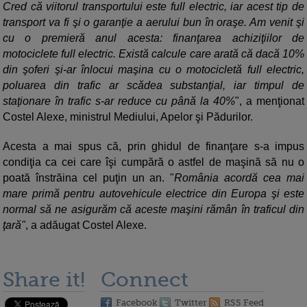
Cred că viitorul transportului este full electric, iar acest tip de
transport va fi şi o garanţie a aerului bun în oraşe. Am venit şi
cu o premieră anul acesta: finanţarea achiziţiilor de
motociclete full electric. Există calcule care arată că dacă 10%
din şoferi şi-ar înlocui maşina cu o motocicletă full electric,
poluarea din trafic ar scădea substanţial, iar timpul de
staţionare în trafic s-ar reduce cu până la 40%
", a menţionat
Costel Alexe, ministrul Mediului, Apelor şi Pădurilor.
Acesta a mai spus că, prin ghidul de finanţare s-a impus
condiţia ca cei care îşi cumpără o astfel de maşină să nu o
poată înstrăina cel puţin un an. "
România acordă cea mai
mare primă pentru autovehicule electrice din Europa şi este
normal să ne asigurăm că aceste maşini rămân în traficul din
ţară"
, a adăugat Costel Alexe.
Share it!
Connect
Facebook
Twitter
RSS Feed