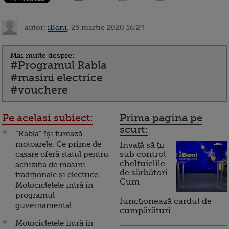
autor:
iBani
, 25 martie 2020 16:24
Mai multe despre:
#Programul Rabla
#masini electrice
#vouchere
Pe acelasi subiect:
Prima pagina pe
scurt:
“Rabla” își turează
motoarele. Ce prime de
Invață să ții
casare oferă statul pentru
sub control
cheltuielile
achiziția de mașini
de sărbători.
tradiționale și electrice.
Cum
Motocicletele intră în
programul
funcționează cardul de
guvernamental
cumpărături
Motocicletele intră în