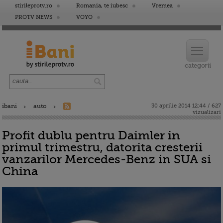
stirileprotv.ro
Romania, te iubesc
Vremea
PROTV NEWS
VOYO
ibani
auto
30 aprilie 2014 12:44 / 627
vizualizari
Profit dublu pentru Daimler in
primul trimestru, datorita cresterii
vanzarilor Mercedes-Benz in SUA si
China