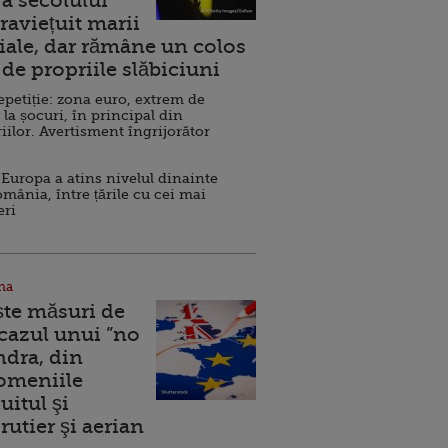
a secolului
raviețuit marii
ale, dar rămâne un colos
de propriile slăbiciuni
repetiție: zona euro, extrem de
 la șocuri, în principal din
iilor. Avertisment îngrijorător
Europa a atins nivelul dinainte
omânia, între țările cu cei mai
eri
na
ște măsuri de
 cazul unui ”no
ndra, din
Domeniile
uitul şi
rutier şi aerian