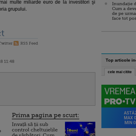
mai multe miliarde euro de la investitori şi
Inundație d
Cum a deve
oria grupului.
de pe urma
face tot po
t
Twitter
RSS Feed
Top articole i
8 11:48
cele mai citite
Prima pagina pe scurt:
Invață să ții sub
control cheltuielile
o
de sărbători. Cum