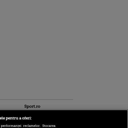
Sport.ro
ele pentru a oferi:
 performanței reclamelor. Stocarea