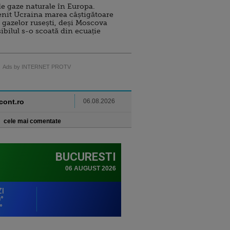
e gaze naturale în Europa.
nit Ucraina marea câștigătoare
 gazelor rusești, deși Moscova
sibilul s-o scoată din ecuație
Ads by INTERNET PROTV
ncont.ro
06.08.2026
cele mai comentate