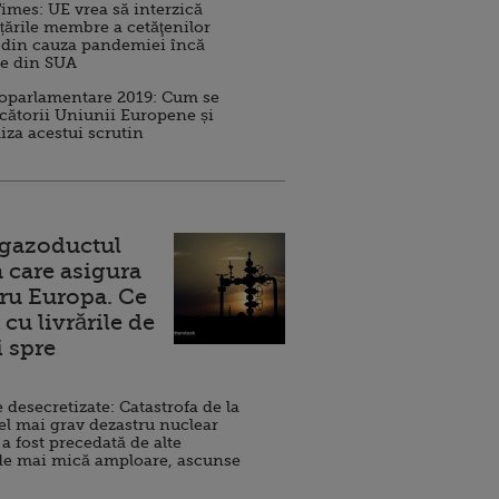
imes: UE vrea să interzică
 țările membre a cetăţenilor
 din cauza pandemiei încă
ve din SUA
roparlamentare 2019: Cum se
cătorii Uniunii Europene și
iza acestui scrutin
 gazoductul
 care asigura
ru Europa. Ce
cu livrările de
i spre
esecretizate: Catastrofa de la
el mai grav dezastru nuclear
 a fost precedată de alte
de mai mică amploare, ascunse