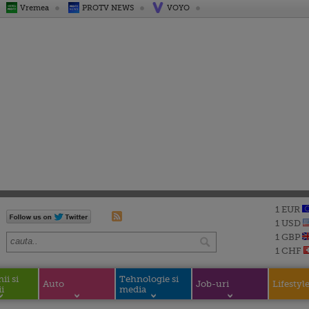
Vremea
PROTV NEWS
VOYO
1 EUR
1 USD
1 GBP
1 CHF
i si
Tehnologie si
Auto
Job-uri
Lifestyl
i
media