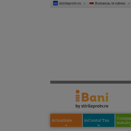
stirileprotv.ro
Romania, te iubesc
Compani
Actualitate
inContul Tau
industri