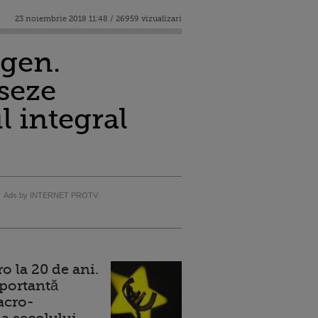
23 noiembrie 2018 11:48 / 26959 vizualizari
agen.
seze
l integral
Ads by INTERNET PROTV
 la 20 de ani.
portantă
acro-