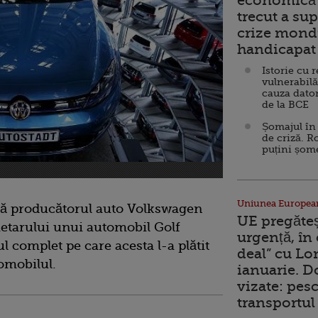
economică 
trecut a sup
crize mondi
handicapat 
Istorie cu 
vulnerabilă
cauza dator
de la BCE
Șomajul în 
de criză. R
puțini șom
Uniunea Europea
că producătorul auto Volkswagen
UE pregăte
etarului unui automobil Golf
urgență, în
l complet pe care acesta l-a plătit
deal” cu Lo
omobilul.
ianuarie. 
vizate: pesc
transportul 