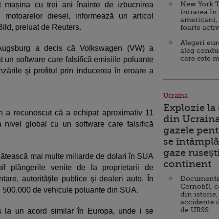
New York T
t mașina cu trei ani înainte de izbucnirea
intrarea în
e motoarelor diesel, informează un articol
americani,
Bild, preluat de Reuters.
foarte acti
Alegeri eu
şul Augsburg a decis că Volkswagen (VW) a
aleg condu
care este m
t un software care falsifică emisiile poluante
zările şi profitul prin inducerea în eroare a
Ucraina
Explozie la
 a recunoscut că a echipat aproximativ 11
din Ucraina
nivel global cu un software care falsifică
gazele pent
se întâmplă 
gaze ruseșt
ătească mai multe miliarde de dolari în SUA
continent
l plângerile venite de la proprietarii de
re, autorităţile publice şi dealeri auto. În
Documente d
Cernobîl, c
re 500.000 de vehicule poluante din SUA.
din istorie,
accidente 
de URSS
 la un acord similar în Europa, unde i se