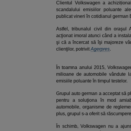
Clientul Volkswagen a achiziționa
scandalului emisiilor poluante al
publicat vineri în cotidianul german 
Astfel, tribunalul civil din ora
acţionat imoral atunci când a instala
şi că a încercat să îşi majoreze vân
clienţilor, potrivit
Agerpres
.
În toamna anului 2015, Volkswagen
milioane de automobile vândute la 
emisiile poluante în timpul testelor.
Grupul auto german a acceptat să pl
pentru a soluţiona în mod amiabi
automobile, organisme de reglementa
plus, grupul s-a oferit să răscumpe
În schimb, Volkswagen nu a ajuns