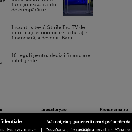
are
funcționează cardul
de cumpărături
Incont , site-ul Știrile Pro TV de
informații economice și educație
financiară, a devenit iBani
10 reguli pentru decizii financiare
inteligente
sel
ro
foodstory.ro
Procinema.ro
fidențiale
Atât noi, cât și partenerii noștri prelucrăm dat
ozitivul dvs., precum
Dezvoltarea și îmbunătățirea serviciilor. Măsurarea