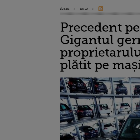
ibani
auto
Precedent pe
Gigantul ger
proprietarulu
plătit pe maș