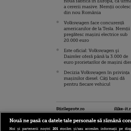
nouă fabrică în Europa, ca urm
a cererii masive. Nemții ocolesc
din nou România
Volkswagen face concurență
americanilor de la Tesla. Nemții
pregătesc mașini electrice sub
20.000 euro
Este oficial: Volkswagen şi
Daimler oferă până la 3.000 de
euro prorietarilor de mașini die
Decizia Volkswagen în privința
mașinilor diesel. Câți bani dă
pentru fiecare vehicul
Stirileprotv.ro
ilike-it.
Nouă ne pasă ca datele tale personale să rămână con
Noi și partenerii noștri
201
stocăm și/sau accesăm informații pe disp