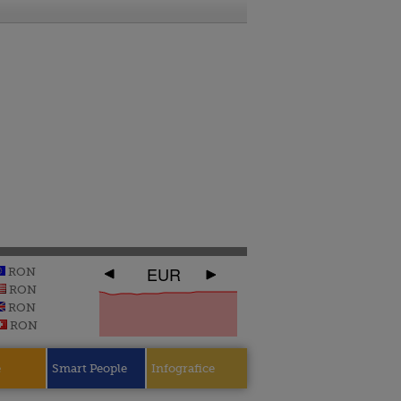
EUR
RON
RON
RON
RON
e
Smart People
Infografice