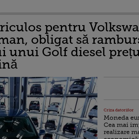
riculos pentru Volksw
man, obligat să rambur
i unui Golf diesel prețu
ină
Criza datoriilor
Moneda euro
Cea mai im
realizare m