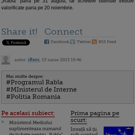
Rabla” pana pe 31 august, iar tichetele obtinute trebuie
valorificate pana pe 20 noiembrie.
Share it!
Connect
Facebook
Twitter
RSS Feed
autor:
iBani
, 13 iunie 2013 19:46
Mai multe despre:
#Programul Rabla
#MInisterul de Interne
#Politia Romania
Pe acelasi subiect:
Prima pagina pe
scurt:
Ministerul Mediului
suplimenteaza numarul
Invață să ții
de tichete pentru „Rabla”,
sub control