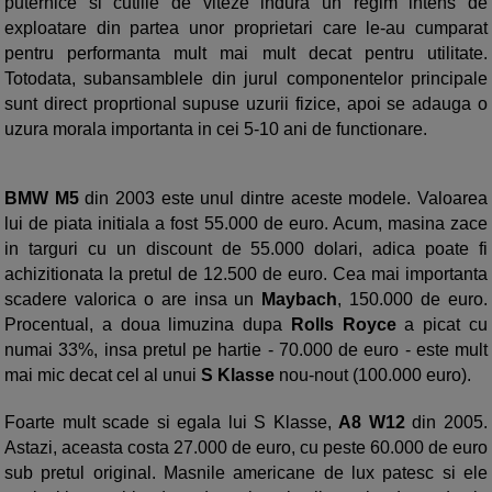
puternice si cutiile de viteze indura un regim intens de
exploatare din partea unor proprietari care le-au cumparat
pentru performanta mult mai mult decat pentru utilitate.
Totodata, subansamblele din jurul componentelor principale
sunt direct proprtional supuse uzurii fizice, apoi se adauga o
uzura morala importanta in cei 5-10 ani de functionare.
BMW M5
din 2003 este unul dintre aceste modele. Valoarea
lui de piata initiala a fost 55.000 de euro. Acum, masina zace
in targuri cu un discount de 55.000 dolari, adica poate fi
achizitionata la pretul de 12.500 de euro. Cea mai importanta
scadere valorica o are insa un
Maybach
, 150.000 de euro.
Procentual, a doua limuzina dupa
Rolls Royce
a picat cu
numai 33%, insa pretul pe hartie - 70.000 de euro - este mult
mai mic decat cel al unui
S Klasse
nou-nout (100.000 euro).
Foarte mult scade si egala lui S Klasse,
A8 W12
din 2005.
Astazi, aceasta costa 27.000 de euro, cu peste 60.000 de euro
sub pretul original. Masnile americane de lux patesc si ele