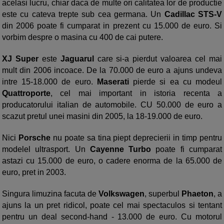
acelasi lucru, chiar daca de multe ori calitatea lor de productie
este cu cateva trepte sub cea germana. Un
Cadillac STS-V
din 2006 poate fi cumparat in prezent cu 15.000 de euro. Si
vorbim despre o masina cu 400 de cai putere.
XJ Super
este
Jaguarul
care si-a pierdut valoarea cel mai
mult din 2006 incoace. De la 70.000 de euro a ajuns undeva
intre 15-18.000 de euro.
Maserati
pierde si ea cu modeul
Quattroporte
, cel mai important in istoria recenta a
producatorului italian de automobile. CU 50.000 de euro a
scazut pretul unei masini din 2005, la 18-19.000 de euro.
Nici
Porsche
nu poate sa tina piept deprecierii in timp pentru
modelel ultrasport. Un
Cayenne Turbo
poate fi cumparat
astazi cu 15.000 de euro, o cadere enorma de la 65.000 de
euro, pret in 2003.
Singura limuzina facuta de
Volkswagen
, superbul
Phaeton
, a
ajuns la un pret ridicol, poate cel mai spectaculos si tentant
pentru un deal second-hand - 13.000 de euro. Cu motorul