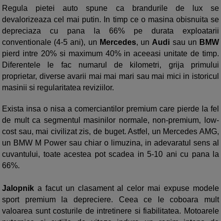
Regula pietei auto spune ca brandurile de lux se
devalorizeaza cel mai putin. In timp ce o masina obisnuita se
depreciaza cu pana la 66% pe durata exploatarii
conventionale (4-5 ani), un
Mercedes
, un
Audi
sau un
BMW
pierd intre 20% si maximum 40% in aceeasi unitate de timp.
Diferentele le fac numarul de kilometri, grija primului
proprietar, diverse avarii mai mai mari sau mai mici in istoricul
masinii si regularitatea reviziilor.
Exista insa o nisa a comerciantilor premium care pierde la fel
de mult ca segmentul masinilor normale, non-premium, low-
cost sau, mai civilizat zis, de buget. Astfel, un Mercedes AMG,
un BMW M Power sau chiar o limuzina, in adevaratul sens al
cuvantului, toate acestea pot scadea in 5-10 ani cu pana la
66%.
Jalopnik
a facut un clasament al celor mai expuse modele
sport premium la depreciere. Ceea ce le coboara mult
valoarea sunt costurile de intretinere si fiabilitatea. Motoarele