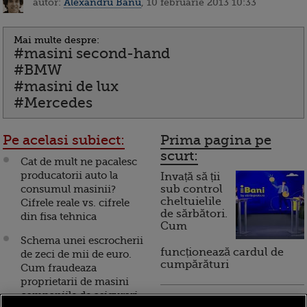
autor:
Alexandru Banu
, 10 februarie 2013 10:33
Mai multe despre:
#masini second-hand
#BMW
#masini de lux
#Mercedes
Pe acelasi subiect:
Prima pagina pe
scurt:
Cat de mult ne pacalesc
producatorii auto la
Invață să ții
consumul masinii?
sub control
cheltuielile
Cifrele reale vs. cifrele
de sărbători.
din fisa tehnica
Cum
Schema unei escrocherii
funcționează cardul de
de zeci de mii de euro.
cumpărături
Cum fraudeaza
proprietarii de masini
companiile de asigurari
Incont , site-ul Știrile Pro