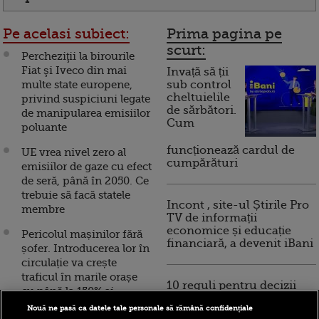
Pe acelasi subiect:
Prima pagina pe
scurt:
Percheziţii la birourile
Fiat şi Iveco din mai
Invață să ții
multe state europene,
sub control
cheltuielile
privind suspiciuni legate
de sărbători.
de manipularea emisiilor
Cum
poluante
funcționează cardul de
UE vrea nivel zero al
cumpărături
emisiilor de gaze cu efect
de seră, până în 2050. Ce
trebuie să facă statele
Incont , site-ul Știrile Pro
membre
TV de informații
economice și educație
Pericolul mașinilor fără
financiară, a devenit iBani
șofer. Introducerea lor în
circulație va crește
traficul în marile orașe
10 reguli pentru decizii
cu până la 150% și
financiare inteligente
emisiile de CO2 cu 40%
Nouă ne pasă ca datele tale personale să rămână confidențiale