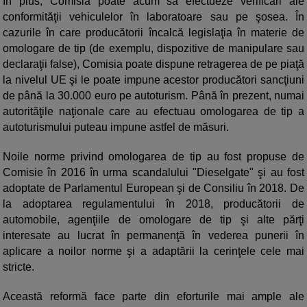
În plus, Comisia poate acum să efectueze verificări ale
conformităţii vehiculelor în laboratoare sau pe şosea. În
cazurile în care producătorii încalcă legislaţia în materie de
omologare de tip (de exemplu, dispozitive de manipulare sau
declaraţii false), Comisia poate dispune retragerea de pe piaţă
la nivelul UE şi le poate impune acestor producători sancţiuni
de până la 30.000 euro pe autoturism. Până în prezent, numai
autorităţile naţionale care au efectuau omologarea de tip a
autoturismului puteau impune astfel de măsuri.
Noile norme privind omologarea de tip au fost propuse de
Comisie în 2016 în urma scandalului "Dieselgate" şi au fost
adoptate de Parlamentul European şi de Consiliu în 2018. De
la adoptarea regulamentului în 2018, producătorii de
automobile, agenţiile de omologare de tip şi alte părţi
interesate au lucrat în permanenţă în vederea punerii în
aplicare a noilor norme şi a adaptării la cerinţele cele mai
stricte.
Această reformă face parte din eforturile mai ample ale