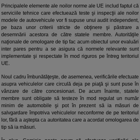
Principalele elemente ale noilor norme ale UE includ faptul că
serviciile tehnice care efectuează teste şi inspecţii ale noilor
modele de autovehicule vor fi supuse unui audit independent,
pe baza unor criterii stricte de obţinere şi păstrare a
desemnării acestora de către statele membre. Autorităţile
naţionale de omologare de tip fac acum obiectul unor evaluări
inter pares pentru a se asigura că normele relevante sunt
implementate şi respectate în mod riguros pe întreg teritoriul
UE.
Noul cadru îmbunătăţeşte, de asemenea, verificările efectuate
asupra vehiculelor care circulă deja pe piaţă şi sunt puse în
vânzare de către concesionari. De acum înainte, statele
membre sunt obligate să testeze în mod regulat un număr
minim de automobile şi pot în prezent să ia măsuri de
salvgardare împotriva vehiculelor neconforme de pe teritoriul
lor, fără a aştepta ca autoritatea care a acordat omologarea de
tip să ia măsuri.