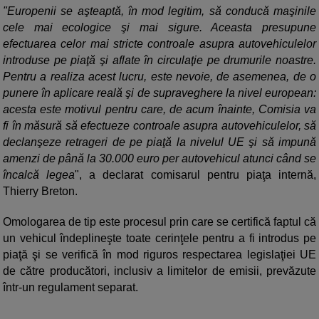
"Europenii se aşteaptă, în mod legitim, să conducă maşinile
cele mai ecologice şi mai sigure. Aceasta presupune
efectuarea celor mai stricte controale asupra autovehiculelor
introduse pe piaţă şi aflate în circulaţie pe drumurile noastre.
Pentru a realiza acest lucru, este nevoie, de asemenea, de o
punere în aplicare reală şi de supraveghere la nivel european:
acesta este motivul pentru care, de acum înainte, Comisia va
fi în măsură să efectueze controale asupra autovehiculelor, să
declanşeze retrageri de pe piaţă la nivelul UE şi să impună
amenzi de până la 30.000 euro per autovehicul atunci când se
încalcă legea
", a declarat comisarul pentru piaţa internă,
Thierry Breton.
Omologarea de tip este procesul prin care se certifică faptul că
un vehicul îndeplineşte toate cerinţele pentru a fi introdus pe
piaţă şi se verifică în mod riguros respectarea legislaţiei UE
de către producători, inclusiv a limitelor de emisii, prevăzute
într-un regulament separat.