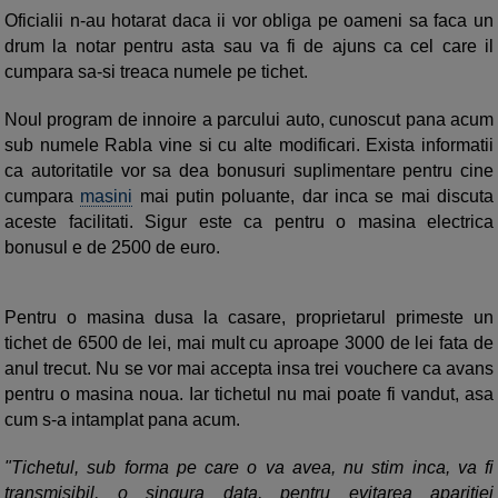
Oficialii n-au hotarat daca ii vor obliga pe oameni sa faca un
drum la notar pentru asta sau va fi de ajuns ca cel care il
cumpara sa-si treaca numele pe tichet.
Noul program de innoire a parcului auto, cunoscut pana acum
sub numele Rabla vine si cu alte modificari. Exista informatii
ca autoritatile vor sa dea bonusuri suplimentare pentru cine
cumpara
masini
mai putin poluante, dar inca se mai discuta
aceste facilitati. Sigur este ca pentru o masina electrica
bonusul e de 2500 de euro.
Pentru o masina dusa la casare, proprietarul primeste un
tichet de 6500 de lei, mai mult cu aproape 3000 de lei fata de
anul trecut. Nu se vor mai accepta insa trei vouchere ca avans
pentru o masina noua. Iar tichetul nu mai poate fi vandut, asa
cum s-a intamplat pana acum.
"Tichetul, sub forma pe care o va avea, nu stim inca, va fi
transmisibil, o singura data, pentru evitarea aparitiei