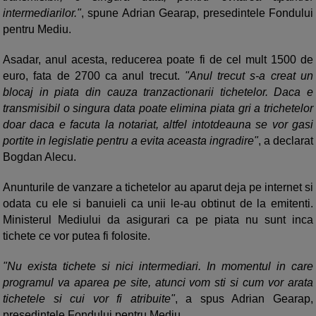
intermediarilor."
, spune Adrian Gearap, presedintele Fondului
pentru Mediu.
Asadar, anul acesta, reducerea poate fi de cel mult 1500 de
euro, fata de 2700 ca anul trecut.
"Anul trecut s-a creat un
blocaj in piata din cauza tranzactionarii tichetelor. Daca e
transmisibil o singura data poate elimina piata gri a trichetelor
doar daca e facuta la notariat, altfel intotdeauna se vor gasi
portite in legislatie pentru a evita aceasta ingradire"
, a declarat
Bogdan Alecu.
Anunturile de vanzare a tichetelor au aparut deja pe internet si
odata cu ele si banuieli ca unii le-au obtinut de la emitenti.
Ministerul Mediului da asigurari ca pe piata nu sunt inca
tichete ce vor putea fi folosite.
"Nu exista tichete si nici intermediari. In momentul in care
programul va aparea pe site, atunci vom sti si cum vor arata
tichetele si cui vor fi atribuite"
, a spus Adrian Gearap,
presedintele Fondului pentru Mediu.