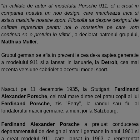
"
In calitate de autor al modelului Porsche 911, el a creat in
compania noastra un nou design, care marcheaza inca si
astazi masinile noastre sport. Filosofia sa despre designul de
calitate reprezinta pentru noi o mostenire pe care vom
continua sa o pretuim in viitor
", a declarat patronul grupului,
Matthias Müller
.
Grupul german se afla in prezent la cea de-a saptea generatie
a modelului 911 si a lansat, in ianuarie, la
Detroit
, cea mai
recenta versiune cabriolet a acestui model sport.
Nascut pe 11 decembrie 1935, la Stuttgart,
Ferdinand
Alexander Porsche
, cel mai mare dintre cei patru copii ai lui
Ferdinand Porsche
, zis "Ferry", la randul sau fiu al
fondatorului marcii germane, a murit joi la Salzbourg.
Ferdinand Alexander Porsch
e a preluat conducerea
departamentului de design al marcii germane in anul 1961 si
a creat modelul 911, care, lansat in 1963, a reprezentat