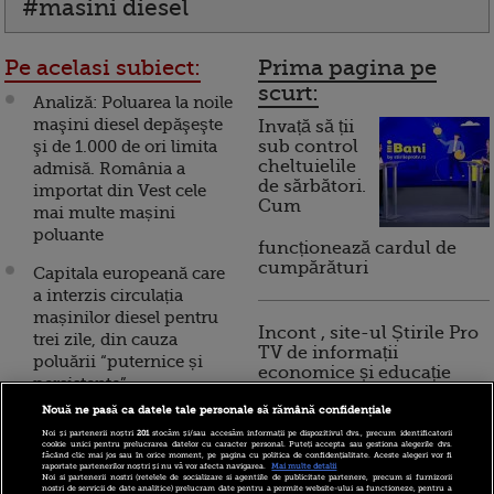
#masini diesel
Pe acelasi subiect:
Prima pagina pe
scurt:
Analiză: Poluarea la noile
maşini diesel depăşeşte
Invață să ții
şi de 1.000 de ori limita
sub control
cheltuielile
admisă. România a
de sărbători.
importat din Vest cele
Cum
mai multe mașini
poluante
funcționează cardul de
cumpărături
Capitala europeană care
a interzis circulația
mașinilor diesel pentru
Incont , site-ul Știrile Pro
trei zile, din cauza
TV de informații
poluării “puternice și
economice și educație
persistente”
financiară, a devenit iBani
Nouă ne pasă ca datele tale personale să rămână confidențiale
Protecția consumatorului
Noi și partenerii noștri
201
stocăm și/sau accesăm informații pe dispozitivul dvs., precum identificatorii
din Polonia amendează
cookie unici pentru prelucrarea datelor cu caracter personal. Puteți accepta sau gestiona alegerile dvs.
10 reguli pentru decizii
făcând clic mai jos sau în orice moment, pe pagina cu politica de confidențialitate. Aceste alegeri vor fi
Volkswagen în scandalul
raportate partenerilor noștri și nu vă vor afecta navigarea.
Mai multe detalii
financiare inteligente
Noi si partenerii nostri (retelele de socializare si agentiile de publicitate partenere, precum si furnizorii
Dieselgate, acuzând
nostri de servicii de date analitice) prelucram date pentru a permite website-ului sa functioneze, pentru a