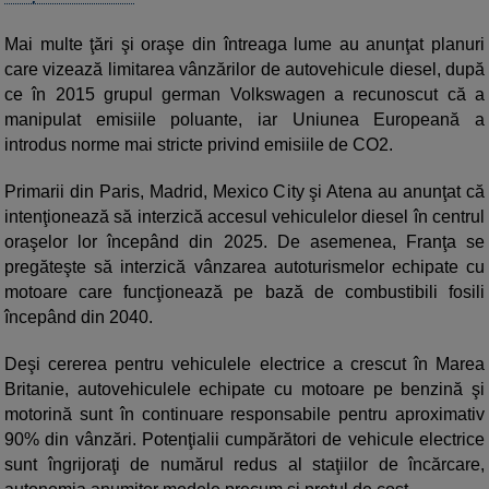
Mai multe ţări şi oraşe din întreaga lume au anunţat planuri
care vizează limitarea vânzărilor de autovehicule diesel, după
ce în 2015 grupul german Volkswagen a recunoscut că a
manipulat emisiile poluante, iar Uniunea Europeană a
introdus norme mai stricte privind emisiile de CO2.
Primarii din Paris, Madrid, Mexico City şi Atena au anunţat că
intenţionează să interzică accesul vehiculelor diesel în centrul
oraşelor lor începând din 2025. De asemenea, Franţa se
pregăteşte să interzică vânzarea autoturismelor echipate cu
motoare care funcţionează pe bază de combustibili fosili
începând din 2040.
Deşi cererea pentru vehiculele electrice a crescut în Marea
Britanie, autovehiculele echipate cu motoare pe benzină şi
motorină sunt în continuare responsabile pentru aproximativ
90% din vânzări. Potenţialii cumpărători de vehicule electrice
sunt îngrijoraţi de numărul redus al staţiilor de încărcare,