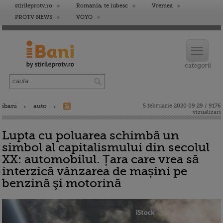
stirileprotv.ro
Romania, te iubesc
Vremea
PROTV NEWS
VOYO
ibani
auto
5 februarie 2020 09:29 / 9176
vizualizari
Lupta cu poluarea schimbă un
simbol al capitalismului din secolul
XX: automobilul. Țara care vrea să
interzică vânzarea de mașini pe
benzină şi motorină