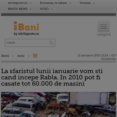
stirileprotv.ro
Romania, te iubesc
Vremea
PROTV NEWS
VOYO
ibani
auto
11 ianuarie 2010 12:29 / 427
vizualizari
La sfaristul lunii ianuarie vom sti
cand incepe Rabla. In 2010 pot fi
casate tot 60.000 de masini