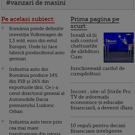
#vanzari de masini
Pe acelasi subiect:
Prima pagina pe
scurt:
România pierde definitiv
investiția Volkswagen de
Invață să ții
1,3 mld. euro din estul
sub control
cheltuielile
Europei. Unde își face
de sărbători.
fabrică producătorul auto
Cum
german
funcționează cardul de
Industria auto din
cumpărături
România produce 14%
din PIB şi 26% din
exporturile țării. Ce i-a
Incont , site-ul Știrile Pro
cerut directorul general al
TV de informații
Automobile Dacia
economice și educație
premierului Ludovic
financiară, a devenit iBani
Orban
Industria auto trece prin
10 reguli pentru decizii
cea mai mare
financiare inteligente
transformare din istoria