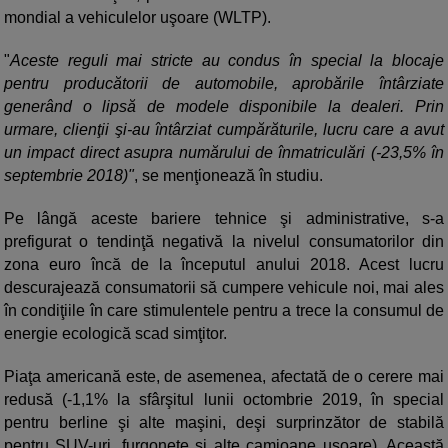
mondial a vehiculelor uşoare (WLTP).
"
Aceste reguli mai stricte au condus în special la blocaje
pentru producătorii de automobile, aprobările întârziate
generând o lipsă de modele disponibile la dealeri. Prin
urmare, clienţii şi-au întârziat cumpărăturile, lucru care a avut
un impact direct asupra numărului de înmatriculări (-23,5% în
septembrie 2018)"
, se menţionează în studiu.
Pe lângă aceste bariere tehnice şi administrative, s-a
prefigurat o tendinţă negativă la nivelul consumatorilor din
zona euro încă de la începutul anului 2018. Acest lucru
descurajează consumatorii să cumpere vehicule noi, mai ales
în condiţiile în care stimulentele pentru a trece la consumul de
energie ecologică scad simţitor.
Piaţa americană este, de asemenea, afectată de o cerere mai
redusă (-1,1% la sfârşitul lunii octombrie 2019, în special
pentru berline şi alte maşini, deşi surprinzător de stabilă
pentru SUV-uri, furgonete şi alte camioane uşoare). Această