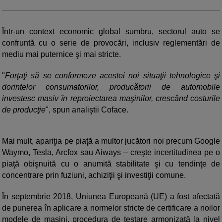
Într-un context economic global sumbru, sectorul auto se
confruntă cu o serie de provocări, inclusiv reglementări de
mediu mai puternice şi mai stricte.
"
Forţaţi să se conformeze acestei noi situaţii tehnologice şi
dorinţelor consumatorilor, producătorii de automobile
investesc masiv în reproiectarea maşinilor, crescând costurile
de producţie
", spun analiştii Coface.
Mai mult, apariţia pe piaţă a multor jucători noi precum Google
Waymo, Tesla, Arcfox sau Aiways – creşte incertitudinea pe o
piaţă obişnuită cu o anumită stabilitate şi cu tendinţe de
concentrare prin fuziuni, achiziţii şi investiţii comune.
În septembrie 2018, Uniunea Europeană (UE) a fost afectată
de punerea în aplicare a normelor stricte de certificare a noilor
modele de maşini, procedura de testare armonizată la nivel