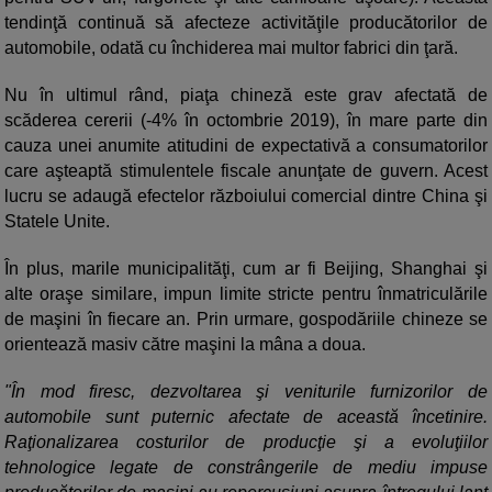
tendinţă continuă să afecteze activităţile producătorilor de
automobile, odată cu închiderea mai multor fabrici din ţară.
Nu în ultimul rând, piaţa chineză este grav afectată de
scăderea cererii (-4% în octombrie 2019), în mare parte din
cauza unei anumite atitudini de expectativă a consumatorilor
care aşteaptă stimulentele fiscale anunţate de guvern. Acest
lucru se adaugă efectelor războiului comercial dintre China şi
Statele Unite.
În plus, marile municipalităţi, cum ar fi Beijing, Shanghai şi
alte oraşe similare, impun limite stricte pentru înmatriculările
de maşini în fiecare an. Prin urmare, gospodăriile chineze se
orientează masiv către maşini la mâna a doua.
"În mod firesc, dezvoltarea şi veniturile furnizorilor de
automobile sunt puternic afectate de această încetinire.
Raţionalizarea costurilor de producţie şi a evoluţiilor
tehnologice legate de constrângerile de mediu impuse