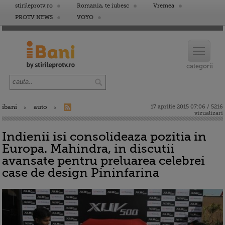
stirileprotv.ro
Romania, te iubesc
Vremea
PROTV NEWS
VOYO
ibani
auto
17 aprilie 2015 07:06 / 5216
vizualizari
Indienii isi consolideaza pozitia in
Europa. Mahindra, in discutii
avansate pentru preluarea celebrei
case de design Pininfarina