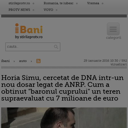
stirileprotv.ro
Romania, te iubesc
Vremea
PROTV NEWS
VOYO
ibani
auto
29 ianuarie 2016 10:30 / 592
vizualizari
Horia Simu, cercetat de DNA intr-un
nou dosar legat de ANRP. Cum a
obtinut "baronul cuprului" un teren
supraevaluat cu 7 milioane de euro