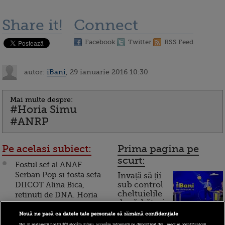
Share it!
Connect
Facebook
Twitter
RSS Feed
autor:
iBani
, 29 ianuarie 2016 10:30
Mai multe despre:
#Horia Simu
#ANRP
Pe acelasi subiect:
Prima pagina pe
scurt:
Fostul sef al ANAF
Serban Pop si fosta sefa
Invață să ții
DIICOT Alina Bica,
sub control
cheltuielile
retinuti de DNA. Horia
de sărbători.
Simu, urmarit penal
Cum
Nouă ne pasă ca datele tale personale să rămână confidențiale
Noi și partenerii noștri
201
stocăm și/sau accesăm informații pe dispozitivul dvs., precum identificatorii