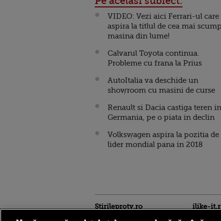
Pe acelasi subiect:
VIDEO: Vezi aici Ferrari-ul care
aspira la titlul de cea mai scum
masina din lume!
Calvarul Toyota continua.
Probleme cu frana la Prius
AutoItalia va deschide un
showroom cu masini de curse
Renault si Dacia castiga teren i
Germania, pe o piata in declin
Volkswagen aspira la pozitia de
lider mondial pana in 2018
Stirileprotv.ro
ilike-it.