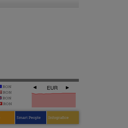
EUR
RON
RON
RON
RON
e
Smart People
Infografice