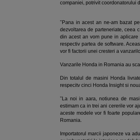
companiei, potrivit
coordonatorului d
"Pana in acest an ne-am bazat pe 
dezvoltarea de parteneriate, ceea 
din acest an vom pune in aplicare s
respectiv partea de software. Aceas
vor fi factorii unei cresteri a vanzari
Vanzarile Honda in Romania au scazu
Din totalul de masini Honda livrate
respecitv cinci Honda Insight si no
"La noi in aara, notiunea de masin
estimam ca in trei ani cererile vor aj
aceste modele vor fi foarte popula
Romania.
Importatorul marcii japoneze va aduc