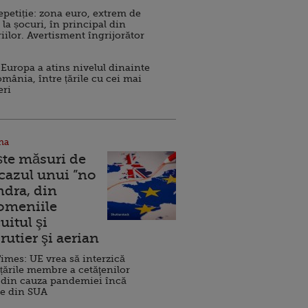
repetiție: zona euro, extrem de
 la șocuri, în principal din
iilor. Avertisment îngrijorător
Europa a atins nivelul dinainte
omânia, între țările cu cei mai
eri
na
ște măsuri de
 cazul unui ”no
ndra, din
Domeniile
uitul şi
rutier şi aerian
imes: UE vrea să interzică
 țările membre a cetăţenilor
 din cauza pandemiei încă
ve din SUA