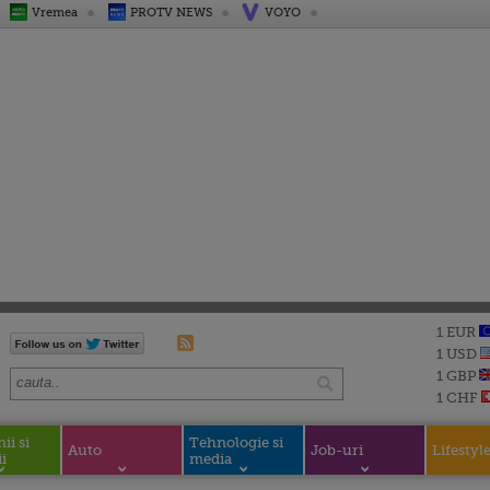
Vremea
PROTV NEWS
VOYO
1 EUR
1 USD
1 GBP
1 CHF
i si
Tehnologie si
Auto
Job-uri
Lifestyl
i
media