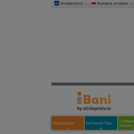
stirileprotv.ro
Romania, te iubesc
Compani
Actualitate
inContul Tau
industri