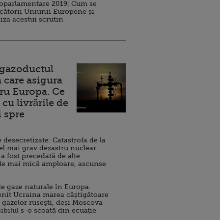
roparlamentare 2019: Cum se
cătorii Uniunii Europene și
iza acestui scrutin
 gazoductul
 care asigura
ru Europa. Ce
cu livrările de
i spre
esecretizate: Catastrofa de la
el mai grav dezastru nuclear
 a fost precedată de alte
de mai mică amploare, ascunse
e gaze naturale în Europa.
nit Ucraina marea câștigătoare
 gazelor rusești, deși Moscova
sibilul s-o scoată din ecuație