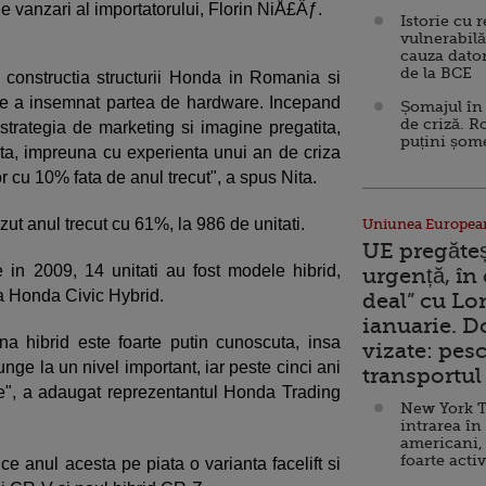
e vanzari al importatorului, Florin NiÅ£Äƒ.
Istorie cu 
vulnerabilă
cauza dator
de la BCE
constructia structurii Honda in Romania si
ce a insemnat partea de hardware. Incepand
Șomajul în 
de criză. R
trategia de marketing si imagine pregatita,
puțini șom
ta, impreuna cu experienta unui an de criza
lor cu 10% fata de anul trecut", a spus Nita.
t anul trecut cu 61%, la 986 de unitati.
Uniunea Europea
UE pregăte
 in 2009, 14 unitati au fost modele hibrid,
urgență, în
ua Honda Civic Hybrid.
deal” cu Lo
ianuarie. 
a hibrid este foarte putin cunoscuta, insa
vizate: pesc
unge la un nivel important, iar peste cinci ani
transportul 
re", a adaugat reprezentantul Honda Trading
New York T
intrarea în
americani,
foarte acti
e anul acesta pe piata o varianta facelift si