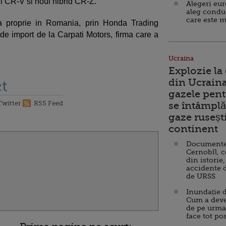
ui CR-V si noul hibrid CR-Z.
Alegeri eu
aleg condu
care este m
a proprie in Romania, prin Honda Trading
 de import de la Carpati Motors, firma care a
Ucraina
Explozie la
din Ucraina
t
gazele pent
Twitter
RSS Feed
se întâmplă 
gaze ruseșt
continent
Documente d
Cernobîl, c
din istorie,
accidente 
de URSS
Inundație d
Cum a deve
de pe urma
face tot po