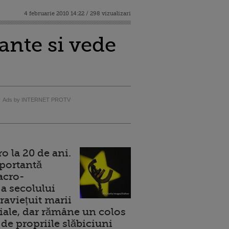
4 februarie 2010 14:22 / 298 vizualizari
ante si vede
Ads by INTERNET PROTV
 la 20 de ani.
portantă
acro-
a secolului
raviețuit marii
ale, dar rămâne un colos
de propriile slăbiciuni