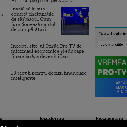
Prima pagina pe scurt:
Invață să ții sub
control cheltuielile
pa
de sărbători. Cum
funcționează cardul
de cumpărături
Top articole i
cele mai citite
Incont , site-ul Știrile Pro TV de
informații economice și educație
financiară, a devenit iBani
n
10 reguli pentru decizii financiare
inteligente
ro
foodstory.ro
Procinema.ro