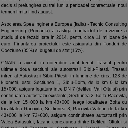
decis si prelungirea cu trei luni a perioadei contractuale, noul
termen limita fiind august.
Asocierea Spea Ingineria Europea (Italia) - Tecnic Consulting
Engineering (Romania) a castigat contractul de revizuire a
studiului de fezabilitate in 2014, pentru circa 11 milioane de
euro. Finantarea proiectului este asigurata din Fonduri de
Coeziune (85%) si bugetul de stat (15%).
CNAIR a avizat, in noiembrie anul trecut, traseul pentru
ultimele doua sectiuni ale autostrazii Sibiu-Pitesti. Traseul
intreg al Autostrazii Sibiu-Pitesti, in lungime de circa 123 de
kilometri, este: Sectiunea 1, Sibiu-Boita, de la km 0 la km
15+000, asigura legatura intre DN 7 (defileul Vaii Oltului) prin
continuarea autostrazii existente; Sectiunea 2, Boita-Racovita,
de la km 15+000 la km 43+000, leaga localitatea Boita cu
localitatea Racovita; Sectiunea 3, Racovita-Valeni, de la km
43+000 la km 72+000, asigura continuitatea autostrazii prin
Valea Baiasului, facand conexiunea dintre Defileul Oltului si