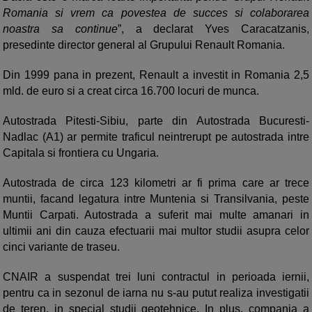
Romania si vrem ca povestea de succes si colaborarea
noastra sa continue
”, a declarat Yves Caracatzanis,
presedinte director general al Grupului Renault Romania.
Din 1999 pana in prezent, Renault a investit in Romania 2,5
mld. de euro si a creat circa 16.700 locuri de munca.
Autostrada Pitesti-Sibiu, parte din Autostrada Bucuresti-
Nadlac (A1) ar permite traficul neintrerupt pe autostrada intre
Capitala si frontiera cu Ungaria.
Autostrada de circa 123 kilometri ar fi prima care ar trece
muntii, facand legatura intre Muntenia si Transilvania, peste
Muntii Carpati. Autostrada a suferit mai multe amanari in
ultimii ani din cauza efectuarii mai multor studii asupra celor
cinci variante de traseu.
CNAIR a suspendat trei luni contractul in perioada iernii,
pentru ca in sezonul de iarna nu s-au putut realiza investigatii
de teren, in special studii geotehnice. In plus, compania a