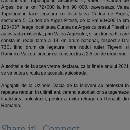
Defileul Vaii Topologului; Sectiunea 4, Valeni - Curtea de
Arges, de la km 72+000 la km 90+000, traverseaza Valea
Topologului, face legatura cu localitatea Curtea de Arges;
sectiunea 5, Curtea de Arges-Pitesti, de la km 90+000 la km
123+037, leaga localitatea Curtea de Arges cu orasul Pitesti si
autostrada existenta, prin Valea Argesului, si sectiunea 6, care
consta in reabilitarea a 14 km drum national, respectiv DN
73C, fiind drum de legatura intre nodul rutier Tigveni si
Ramnicu Valcea, precum si constructia a 2,5 km de drum nou.
Autoritatile de la acea vreme declarau ca la finele anului 2021
se va putea circula pe aceasta autostrada.
Angajatii de la Uzinele Dacia de la Mioveni au protestat in
repetate randuri in ultimii ani, cerand autoritatilor sa urgenteze
finalizarea autostrazii, pentru a evita retragerea Renault din
Romania.
Share it!
Connect