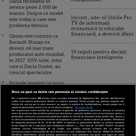
Dacia recheama in
service peste 2.000 de
masini. Despre ce model
Incont , site-ul Știrile Pro
este vorba si care este
TV de informații
problema tehnica
economice și educație
financiară, a devenit iBani
Ghosn este convins ca
Renault-Nissan va
deveni cel mai mare
10 reguli pentru decizii
producator auto mondial,
financiare inteligente
in 2017. SUV-urile, intre
care si Dacia Duster, au
crescut spectaculos
Primele imagini cu noua
generatie Duster. Cum
Nouă ne pasă ca datele tale personale să rămână confidențiale
arata SUV-ul pe care
Noi și partenerii noștri
201
stocăm și/sau accesăm informații pe dispozitivul dvs., precum identificatorii
Dacia il lanseaza in 2018.
cookie unici pentru prelucrarea datelor cu caracter personal. Puteți accepta sau gestiona alegerile dvs.
făcând clic mai jos sau în orice moment, pe pagina cu politica de confidențialitate. Aceste alegeri vor fi
FOTO
raportate partenerilor noștri și nu vă vor afecta navigarea.
Mai multe detalii
Noi si partenerii nostri (retelele de socializare si agentiile de publicitate partenere, precum si furnizorii
nostri de servicii de date analitice) prelucram date pentru a permite website-ului sa functioneze, pentru a
personaliza continutul si anunturile publicitare afisate in functie de interesele si/sau profilul dvs., pentru a
Duster, copilul-minune
va oferi functionalitati aferente retelelor de socializare si pentru a analiza traficul pe website. Beneficiati
de drepturile prevazute de art. 15-22 din GDPR in legatura cu prelucrarea datelor cu caracter personal.
al Dacia-Renault.
Aceste drepturi pot fi exercitate prin modalitatea indicata
aici
. Prin click pe “ACCEPT TOATE”, acceptati
folosirea tuturor Tehnologiilor de tip Cookie, care implica inclusiv acceptul dvs. cu privire la
Afacerile Dacia au
stocarea/accesarea informatiilor de catre Vendor-ii cu care colaboram. Prin click pe “VREAU SA MODIFIC
SETARILE INDIVIDUAL” puteti schimba preferintele in mod individual, mai putin cele legate de cookie