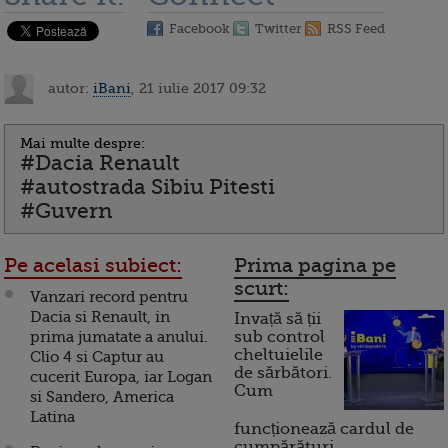
Facebook
Twitter
RSS Feed
autor:
iBani
, 21 iulie 2017 09:32
Mai multe despre:
#Dacia Renault
#autostrada Sibiu Pitesti
#Guvern
Pe acelasi subiect:
Prima pagina pe
scurt:
Vanzari record pentru
Dacia si Renault, in
Invață să ții
prima jumatate a anului.
sub control
cheltuielile
Clio 4 si Captur au
de sărbători.
cucerit Europa, iar Logan
Cum
si Sandero, America
Latina
funcționează cardul de
cumpărături