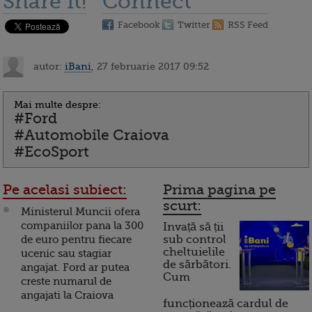
Share it!
Connect
Facebook
Twitter
RSS Feed
autor:
iBani
, 27 februarie 2017 09:52
Mai multe despre:
#Ford
#Automobile Craiova
#EcoSport
Pe acelasi subiect:
Prima pagina pe
scurt:
Ministerul Muncii ofera
companiilor pana la 300
Invață să ții
de euro pentru fiecare
sub control
cheltuielile
ucenic sau stagiar
de sărbători.
angajat. Ford ar putea
Cum
creste numarul de
angajati la Craiova
funcționează cardul de