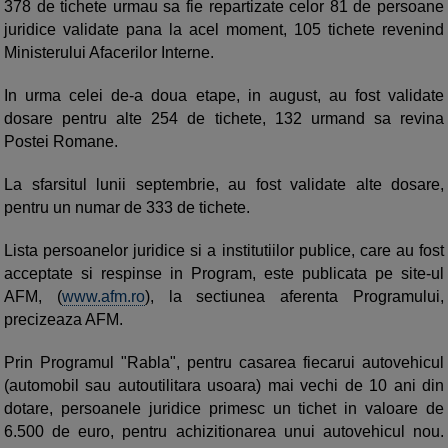
378 de tichete urmau sa fie repartizate celor 81 de persoane
juridice validate pana la acel moment, 105 tichete revenind
Ministerului Afacerilor Interne.
In urma celei de-a doua etape, in august, au fost validate
dosare pentru alte 254 de tichete, 132 urmand sa revina
Postei Romane.
La sfarsitul lunii septembrie, au fost validate alte dosare,
pentru un numar de 333 de tichete.
Lista persoanelor juridice si a institutiilor publice, care au fost
acceptate si respinse in Program, este publicata pe site-ul
AFM, (
www.afm.ro
), la sectiunea aferenta Programului,
precizeaza AFM.
Prin Programul "Rabla", pentru casarea fiecarui autovehicul
(automobil sau autoutilitara usoara) mai vechi de 10 ani din
dotare, persoanele juridice primesc un tichet in valoare de
6.500 de euro, pentru achizitionarea unui autovehicul nou.