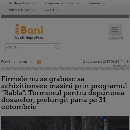
stirileprotv.ro
Romania, te iubesc
Vremea
PROTV NEWS
VOYO
ibani
auto
2 octombrie 2013 08:58 / 449
vizualizari
Firmele nu se grabesc sa
achizitioneze masini prin programul
“Rabla”. Termenul pentru depunerea
dosarelor, prelungit pana pe 31
octombrie