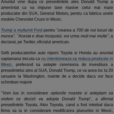
Anuntul vine dupa ce presedintele ales Donald Trump a
amenintat ca va impune taxe masive celui mai mare
producator din SUA, General Motors, pentru ca fabrica unele
modele Chevrolet Cruze in Mexic.
Trump a multumit Ford
pentru
"crearea a 700 de noi locuri de
munca". "Acesta e doar inceputul, vor urma mult mai multe"
, a
declarat, pe Twitter, oficialul american.
Sefii producatorilor auto niponi Toyota si Honda au anuntat
saptamana trecuta ca
nu intentioneaza sa reduca productia in
Mexic
, preferand sa astepte ceremonia de investitura a
presedintelui ales al SUA, Donald Trump, ce va avea loc la 20
ianuarie la Washington, inainte de a decide daca vor face
schimbari majore
"Vom lua in considerare optiunile noastre si asteptam sa
vedem ce decizii va adopta Donald Trump
", a afirmat
presedintele Toyota, Akio Toyoda, cand a fost intrebat daca
firma sa ia in considerare modificarea planurilor in Mexic,