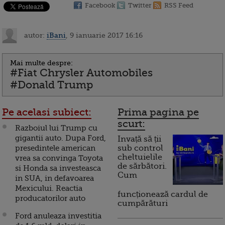
Facebook
Twitter
RSS Feed
autor:
iBani
, 9 ianuarie 2017 16:16
Mai multe despre:
#Fiat Chrysler Automobiles
#Donald Trump
Pe acelasi subiect:
Prima pagina pe
scurt:
Razboiul lui Trump cu
gigantii auto. Dupa Ford,
Invață să ții
presedintele american
sub control
cheltuielile
vrea sa convinga Toyota
de sărbători.
si Honda sa investeasca
Cum
in SUA, in defavoarea
Mexicului. Reactia
funcționează cardul de
producatorilor auto
cumpărături
Ford anuleaza investitia