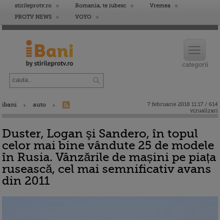
stirileprotv.ro
Romania, te iubesc
Vremea
PROTV NEWS
VOYO
ibani
auto
7 februarie 2018 11:17 / 614
vizualizari
Duster, Logan şi Sandero, în topul
celor mai bine vândute 25 de modele
în Rusia. Vânzările de mașini pe piața
rusească, cel mai semnificativ avans
din 2011