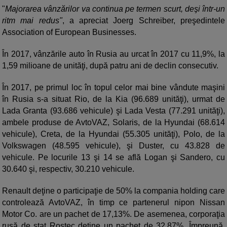
"
Majorarea vânzărilor va continua pe termen scurt, deşi într-un
ritm mai redus"
, a apreciat Joerg Schreiber, preşedintele
Association of European Businesses.
În 2017, vânzările auto în Rusia au urcat în 2017 cu 11,9%, la
1,59 milioane de unităţi, după patru ani de declin consecutiv.
În 2017, pe primul loc în topul celor mai bine vândute maşini
în Rusia s-a situat Rio, de la Kia (96.689 unităţi), urmat de
Lada Granta (93.686 vehicule) şi Lada Vesta (77.291 unităţi),
ambele produse de AvtoVAZ, Solaris, de la Hyundai (68.614
vehicule), Creta, de la Hyundai (55.305 unităţi), Polo, de la
Volkswagen (48.595 vehicule), şi Duster, cu 43.828 de
vehicule. Pe locurile 13 şi 14 se află Logan şi Sandero, cu
30.640 şi, respectiv, 30.210 vehicule.
Renault deţine o participaţie de 50% la compania holding care
controlează AvtoVAZ, în timp ce partenerul nipon Nissan
Motor Co. are un pachet de 17,13%. De asemenea, corporaţia
rusă de stat Rostec deţine un pachet de 32,87%. Împreună,