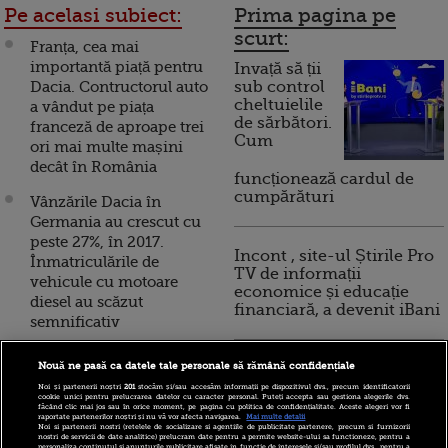
Pe acelasi subiect:
Prima pagina pe
scurt:
Franța, cea mai
importantă piață pentru
Invață să ții
Dacia. Contructorul auto
sub control
cheltuielile
a vândut pe piața
de sărbători.
franceză de aproape trei
Cum
ori mai multe mașini
decât în România
funcționează cardul de
cumpărături
Vânzările Dacia în
Germania au crescut cu
peste 27%, în 2017.
Incont , site-ul Știrile Pro
Înmatriculările de
TV de informații
vehicule cu motoare
economice și educație
diesel au scăzut
financiară, a devenit iBani
semnificativ
România, între primii 10
Nouă ne pasă ca datele tale personale să rămână confidențiale
10 reguli pentru decizii
cei mai importanţi
financiare inteligente
Noi și partenerii noștri
201
stocăm și/sau accesăm informații pe dispozitivul dvs., precum identificatorii
producători de maşini
cookie unici pentru prelucrarea datelor cu caracter personal. Puteți accepta sau gestiona alegerile dvs.
făcând clic mai jos sau în orice moment, pe pagina cu politica de confidențialitate. Aceste alegeri vor fi
din UE, în 2017.
raportate partenerilor noștri și nu vă vor afecta navigarea.
Mai multe detalii
Noi si partenerii nostri (retelele de socializare si agentiile de publicitate partenere, precum si furnizorii
Europenii preferă Dacia
nostri de servicii de date analitice) prelucram date pentru a permite website-ului sa functioneze, pentru a
personaliza continutul si anunturile publicitare afisate in functie de interesele si/sau profilul dvs., pentru a