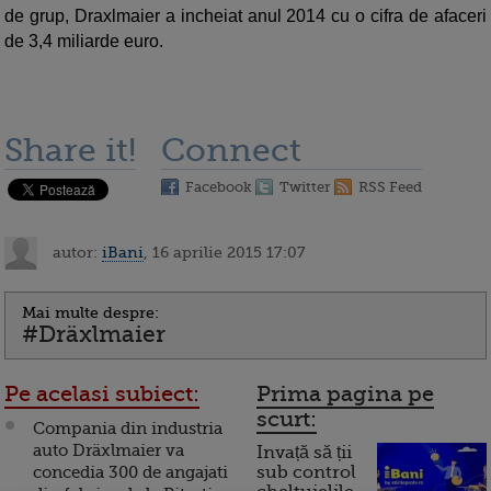
de grup, Draxlmaier a incheiat anul 2014 cu o cifra de afaceri
de 3,4 miliarde euro.
Share it!
Connect
Facebook
Twitter
RSS Feed
autor:
iBani
, 16 aprilie 2015 17:07
Mai multe despre:
#Dräxlmaier
Pe acelasi subiect:
Prima pagina pe
scurt:
Compania din industria
auto Dräxlmaier va
Invață să ții
concedia 300 de angajati
sub control