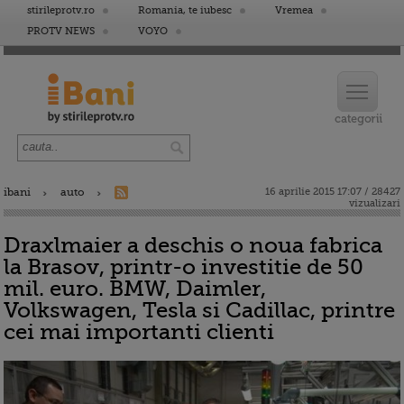
stirileprotv.ro
Romania, te iubesc
Vremea
PROTV NEWS
VOYO
ibani
auto
16 aprilie 2015 17:07 / 28427
vizualizari
Draxlmaier a deschis o noua fabrica
la Brasov, printr-o investitie de 50
mil. euro. BMW, Daimler,
Volkswagen, Tesla si Cadillac, printre
cei mai importanti clienti