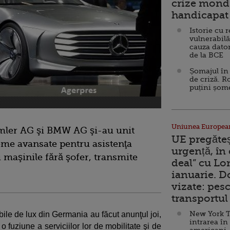
crize mondi
handicapat 
Istorie cu 
vulnerabilă
cauza dator
de la BCE
Șomajul în 
de criză. R
puțini șom
Uniunea Europea
mler AG şi BMW AG şi-au unit
UE pregăte
teme avansate pentru asistenţa
urgență, în
u maşinile fără şofer, transmite
deal” cu Lo
ianuarie. 
vizate: pesc
transportul 
New York T
ile de lux din Germania au făcut anunţul joi,
intrarea în
fuziune a serviciilor lor de mobilitate şi de