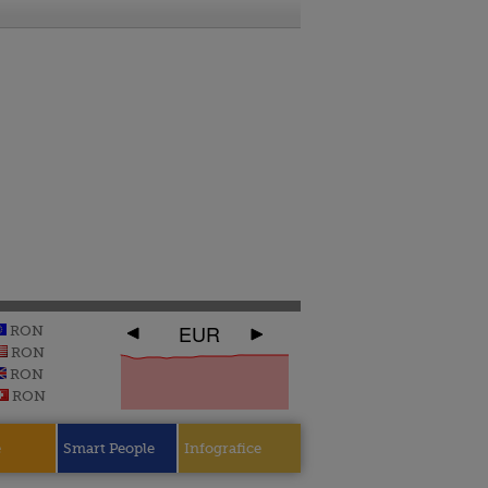
EUR
RON
RON
RON
RON
e
Smart People
Infografice