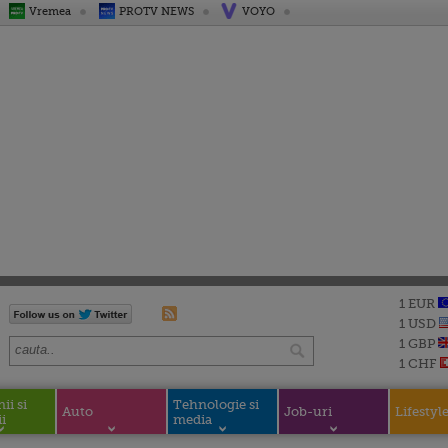
Vremea
PROTV NEWS
VOYO
1 EUR
1 USD
1 GBP
1 CHF
i si
Tehnologie si
Auto
Job-uri
Lifestyl
i
media