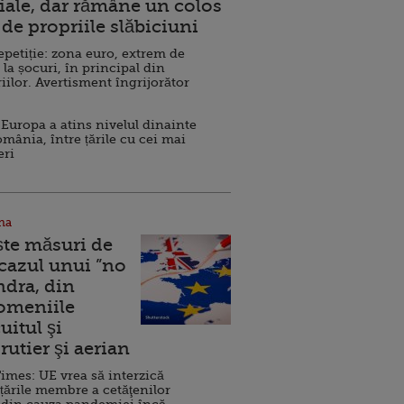
ale, dar rămâne un colos
de propriile slăbiciuni
repetiție: zona euro, extrem de
 la șocuri, în principal din
iilor. Avertisment îngrijorător
Europa a atins nivelul dinainte
omânia, între țările cu cei mai
eri
na
ște măsuri de
 cazul unui ”no
ndra, din
Domeniile
uitul şi
rutier şi aerian
imes: UE vrea să interzică
 țările membre a cetăţenilor