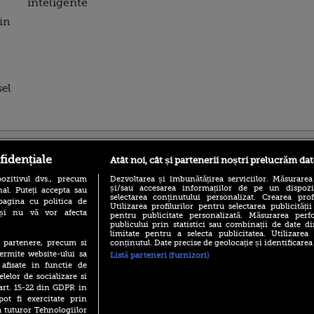
inteligente
in
sel
ro
foodstory.ro
Procinema.ro
fidențiale
Atât noi, cât și partenerii noștri prelucrăm dat
ozitivul dvs., precum
Dezvoltarea și îmbunătățirea serviciilor. Măsurarea
și/sau accesarea informațiilor de pe un dispoziti
al. Puteți accepta sau
selectarea conținutului personalizat. Crearea prof
pagina cu politica de
Utilizarea profilurilor pentru selectarea publicității
i și nu vă vor afecta
pentru publicitate personalizată. Măsurarea perfo
publicului prin statistici sau combinații de date di
limitate pentru a selecta publicitatea. Utilizarea
conținutul. Date precise de geolocație și identificarea
te partenere, precum si
(P) Descoperă Lumea
Nikolaj Coster-Wa
ermite website-ului sa
Listă parteneri (furnizori)
Evenimentelor din România
Urzeala Tronurilor
 afisate in functie de
cu Transilvania Events!
Annabelle Wallis,
elelor de socializare si
lui Sebastian Stan,
(P) Raku, gaming intens și o
 art. 15-22 din GDPR in
prinși într-o curs
pauză binemeritată cu...
pot fi exercitate prin
pizza Guseppe
Emoții intense pe
a tuturor Tehnologiilor