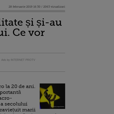
28 februarie 2019 16:30 / 2063 vizualizari
tate și și-au
ui. Ce vor
Ads by INTERNET PROTV
 la 20 de ani.
portantă
acro-
a secolului
raviețuit marii