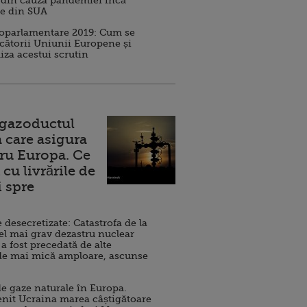
 din cauza pandemiei încă
ve din SUA
roparlamentare 2019: Cum se
cătorii Uniunii Europene și
iza acestui scrutin
 gazoductul
 care asigura
ru Europa. Ce
cu livrările de
i spre
esecretizate: Catastrofa de la
el mai grav dezastru nuclear
 a fost precedată de alte
de mai mică amploare, ascunse
e gaze naturale în Europa.
nit Ucraina marea câștigătoare