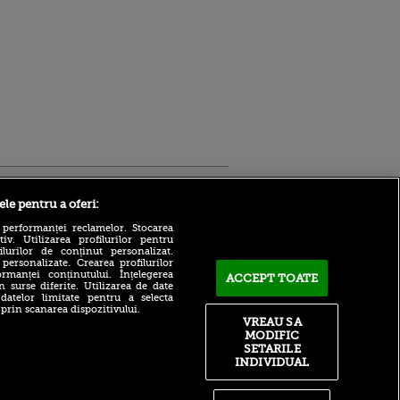
Sport.ro
ele pentru a oferi:
 performanței reclamelor. Stocarea
v. Utilizarea profilurilor pentru
ilurilor de conținut personalizat.
 personalizate. Crearea profilurilor
rmanței conținutului. Înțelegerea
ACCEPT TOATE
n surse diferite. Utilizarea de date
 datelor limitate pentru a selecta
Bogdan Lobonț și Robert
 prin scanarea dispozitivului.
Niță sunt invitații lui Andrei
VREAU SA
ldau din
Grecu la Matinal (VOYO
MODIFIC
 și
SPORT 1)
 logodnica
SETARILE
 sunt
OUT! Pleacă de la Inter și
INDIVIDUAL
ă criminală
semnează cu Parma
ntru
Imaginea cu Vladimir Putin