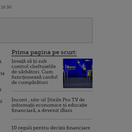
 16:30
Prima pagina pe scurt:
Invață să ții sub
ă.
control cheltuielile
de sărbători. Cum
ria
funcționează cardul
de cumpărături
ă
Incont , site-ul Știrile Pro TV de
ii
informații economice și educație
financiară, a devenit iBani
10 reguli pentru decizii financiare