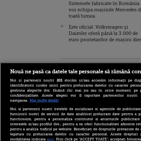
Sistemele fabricate în România
vor echipa mașinile Mercedes d
toată lumea
Este oficial: Volkswagen şi
Daimler oferă până la 3.000 de
euro prorietarilor de mașini die
Stirileprotv.ro
ilike-it.
Nouă ne pasă ca datele tale personale să rămână con
Noi și partenerii noștri
201
stocăm și/sau accesăm informații pe disp
identificatorii cookie unici pentru prelucrarea datelor cu caracter person
gestiona alegerile dvs. făcând clic mai jos sau în orice moment, pe 
confidențialitate. Aceste alegeri vor fi raportate partenerilor noștr
navigarea.
Mai multe detalii
Ca în „Cartea Junglei”: un
urs din Suceava, surprins în
Noi si partenerii nostri (retelele de socializare si agentiile de publicita
timp ce se scarpină de
furnizorii nostri de servicii de date analitice) prelucram date pentru a p
copac, precum adevăratul
functioneze, pentru a personaliza continutul si anunturile publicitare
Baloo
interesele si/sau profilul dvs., pentru a va oferi functionalitati aferente ret
pentru a analiza traficul pe website. Beneficiati de drepturile prevazute de
Spania, măsură neașteptată
la frontiera cu Italia pe
legatura cu prelucrarea datelor cu caracter personal. Aceste drepturi 
fondul crizei migrației din
aici
modalitatea indicata
. Prin click pe “ACCEPT TOATE”, acceptati folosire