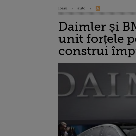
ibani
auto
Daimler și BM
unit forțele 
construi îm