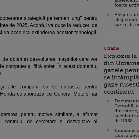
americani,
foarte acti
Alegeri eu
ooperarea strategică pe termen lung" pentru
aleg condu
care este m
nainte de 2025. Acordul va duce la reduceri de
i va accelera extinderea acestor tehnologii,
Ucraina
Explozie la
e de dolari în dezvoltarea maşinilor care vor
din Ucraina
e computer şi fără şofer. În acest domeniu,
gazele pent
e.
se întâmplă 
gaze ruseșt
 şi alte companii să se unească pentru
continent
 Honda colaborează cu General Motors, iar
Documente d
Cernobîl, c
din istorie,
erarea pentru motive similare, a afirmat
accidente 
de URSS
l centrului de cercetare şi dezvoltare al
.
Inundație d
Cum a deve