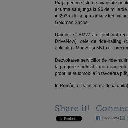
Piaţa pentru sisteme avansate pentr
ar urma să ajungă la 96 de miliarde 
în 2035, de la aproximativ trei miliar
Goldman Sachs.
Daimler şi BMW au combinat recent
DriveNow), cele de ride-hailing (
aplicaţii) - Moovel şi MyTaxi - precum 
Dezvoltarea serviciilor de ride-haili
la prognoze potrivit cărora oamenii
propriile automobile în favoarea plăţi
În România, Daimler are două unităţi
Share it!
Connec
Facebook