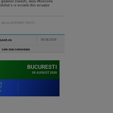
 gazelor rusești, deși Moscova
sibilul s-o scoată din ecuație
Ads by INTERNET PROTV
ncont.ro
08.08.2026
cele mai comentate