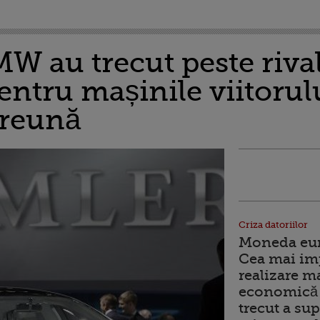
W au trecut peste rivali
pentru mașinile viitorul
preună
Criza datoriilor
Moneda euro
Cea mai im
realizare m
economică 
trecut a sup