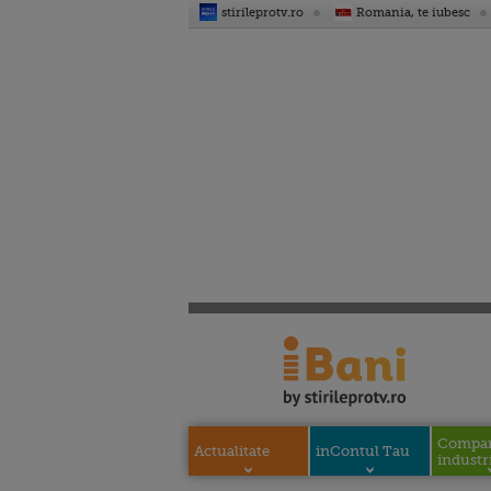
stirileprotv.ro
Romania, te iubesc
Compani
Actualitate
inContul Tau
industri